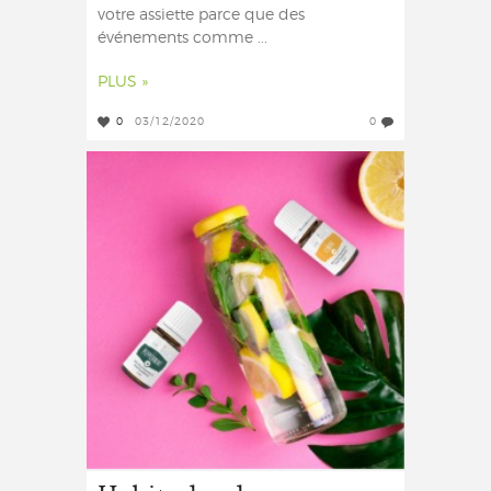
votre assiette parce que des
événements comme ...
PLUS »
0
03/12/2020
0