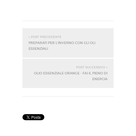
« POST PRECEDENTE
PREPARATI PER L'INVERNO CON GLI OLI
ESSENZIALI
POST SUCCESSIVO »
OLIO ESSENZIALE ORANGE - FAI IL PIENO DI
ENERGIA