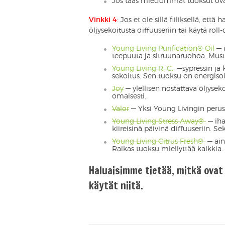
Jos taas miedommat tuoksut ovat
Vinkki 4:
Jos et ole sillä fiiliksellä, että
öljysekoitusta diffuuseriin tai käytä roll-
Young Living Purification® Oil
— i
teepuuta ja sitruunaruohoa. Must-
Young Living R. C.
—sypressin ja
sekoitus. Sen tuoksu on energisoi
Joy
— ylellisen nostattava öljysek
omaisesti.
Valor
— Yksi Young Livingin perust
Young Living Stress Away®
— iha
kiireisinä päivinä diffuuseriin.
Young Living Citrus Fresh®
— ainu
Raikas tuoksu miellyttää kaikkia
Haluaisimme tietää, mitkä ovat
käytät niitä.