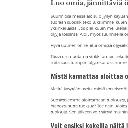
Luo omia, jännittäviä ö
Suurin osa meistä aloitti öljyilyn käytt
suoraan suosikkisekoituksiimme, kuten
yksinkertaista. Jos olet kuten me, uteliai
öljyjä toisiinsa. Aloit myös suunnitella
Hyvä uutinen on se, että omissa öljysekoi
Tässä on muutama vinkki omien sekoitu
mitä suosituimpiin öljysekoituksiimme 
Mistä kannattaa aloittaa 
Meiltä kysytään usein, mitkä eteeriset öl
Suosittelemme aloittamaan tuoksusta, j
hienostunutta tuoksua? Tee näin. Aloita
tuoksuja. Sen jälkeen voit siirtyä muihin 
Voit ensiksi kokeilla näitä