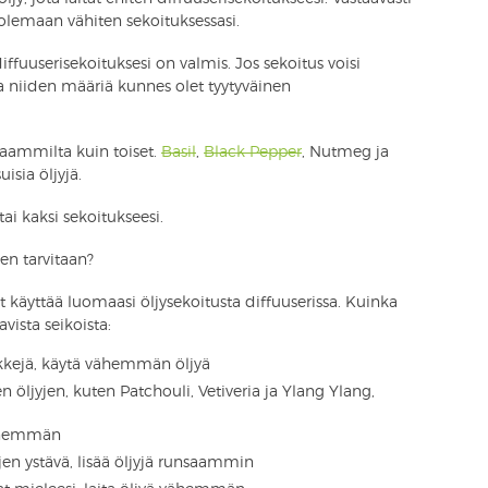
 olemaan vähiten sekoituksessasi.
diffuuserisekoituksesi on valmis. Jos sekoitus voisi
 ja niiden määriä kunnes olet tyytyväinen
kaammilta kuin toiset.
Basil
,
Black Pepper
, Nutmeg ja
sia öljyjä.
tai kaksi sekoitukseesi.
en tarvitaan?
t käyttää luomaasi öljysekoitusta diffuuserissa. Kuinka
avista seikoista:
ikkejä, käytä vähemmän öljyä
 öljyjen, kuten Patchouli, Vetiveria ja Ylang Ylang,
 enemmän
en ystävä, lisää öljyjä runsaammin