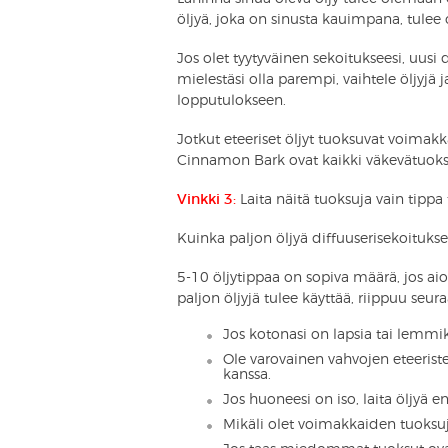
öljyä, joka on sinusta kauimpana, tulee
Jos olet tyytyväinen sekoitukseesi, uusi 
mielestäsi olla parempi, vaihtele öljyjä
lopputulokseen.
Jotkut eteeriset öljyt tuoksuvat voimak
Cinnamon Bark ovat kaikki väkevätuoksui
Vinkki 3:
Laita näitä tuoksuja vain tippa 
Kuinka paljon öljyä diffuuserisekoitukse
5-10 öljytippaa on sopiva määrä, jos aio
paljon öljyjä tulee käyttää, riippuu seura
Jos kotonasi on lapsia tai lemm
Ole varovainen vahvojen eteeristen
kanssa.
Jos huoneesi on iso, laita öljyä
Mikäli olet voimakkaiden tuoksuj