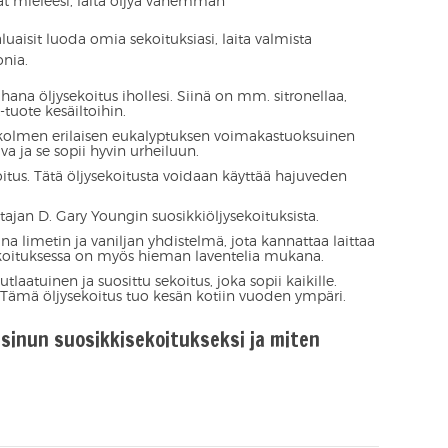
 mieleesi, laita öljyä vähemmän
 haluaisit luoda omia sekoituksiasi, laita valmista
onia.
hana öljysekoitus ihollesi. Siinä on mm. sitronellaa,
tuote kesäiltoihin.
 kolmen erilaisen eukalyptuksen voimakastuoksuinen
va ja se sopii hyvin urheiluun.
oitus. Tätä öljysekoitusta voidaan käyttää hajuveden
ajan D. Gary Youngin suosikkiöljysekoituksista.
na limetin ja vaniljan yhdistelmä, jota kannattaa laittaa
 Sekoituksessa on myös hieman laventelia mukana.
tlaatuinen ja suosittu sekoitus, joka sopii kaikille.
. Tämä öljysekoitus tuo kesän kotiin vuoden ympäri.
 sinun suosikkisekoitukseksi ja miten