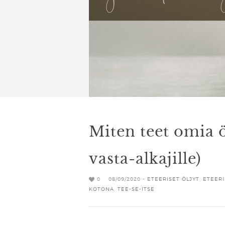
Miten teet omia ö
vasta-alkajille)
0
08/09/2020 -
ETEERISET ÖLJYT
,
ETEERI
KOTONA
,
TEE-SE-ITSE