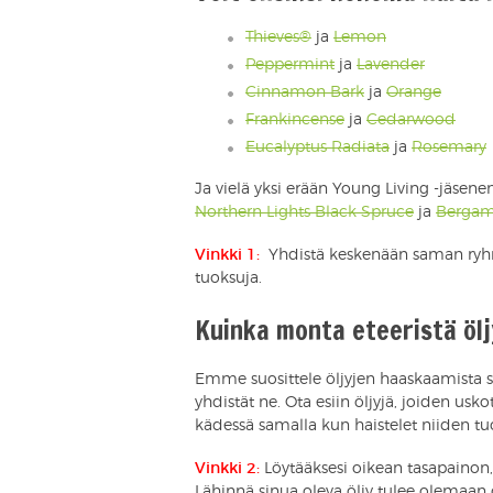
Thieves®
ja
Lemon
Peppermint
ja
Lavender
Cinnamon Bark
ja
Orange
Frankincense
ja
Cedarwood
Eucalyptus Radiata
ja
Rosemary
Ja vielä yksi erään Young Living -jäsenen
Northern Lights Black Spruce
ja
Bergam
Vinkki 1:
Yhdistä keskenään saman ryhmän
tuoksuja.
Kuinka monta eteeristä öl
Emme suosittele öljyjen haaskaamista se
yhdistät ne. Ota esiin öljyjä, joiden usko
kädessä samalla kun haistelet niiden tu
Vinkki 2:
Löytääksesi oikean tasapainon,
Lähinnä sinua oleva öljy tulee olemaan öl