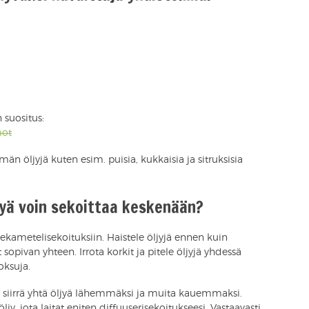
 suositus:
ot
 öljyjä kuten esim. puisia, kukkaisia ja sitruksisia
jyä voin sekoittaa keskenään?
kametelisekoituksiin. Haistele öljyjä ennen kuin
t sopivan yhteen. Irrota korkit ja pitele öljyjä yhdessä
oksuja.
 siirrä yhtä öljyä lähemmäksi ja muita kauemmaksi.
jy, jota laitat eniten diffuuserisekoitukseesi. Vastaavasti