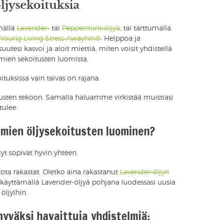
ljysekoituksia
ämällä
Lavender-
tai
Peppermint-öljyä
, tai tarttumalla
Young Living Stress Awayhin®.
Helppoa ja
suutesi kasvoi ja aloit miettiä, miten voisit yhdistellä
 omien sekoitusten luomista.
tuksissa vain taivas on rajana.
sten tekoon. Samalla haluamme virkistää muistiasi
tulee.
omien öljysekoitusten luominen?
jyt sopivat hyvin yhteen.
ota rakastat. Oletko aina rakastanut
Lavender-öljyn
 käyttämällä Lavender-öljyä pohjana luodessasi uusia
öljyihin.
 hyväksi havaittuja yhdistelmiä: