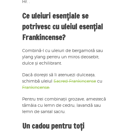
Hr. .
Ce uleiuri esențiale se
potrivesc cu uleiul esențial
Frankincense?
Combină-l cu uleiuri de bergamotă sau
ylang ylang pentru un miros deosebit,
dulce și echilibrant.
Dacă dorești să îi atenuezi dulceața,
schimbă uleiul
Sacred Frankincense
cu
Frankincense.
Pentru trei combinații grozave, amestecă
tămâia cu lemn de cedru, lavandă sau
lemn de santal sacru.
Un cadou pentru toți