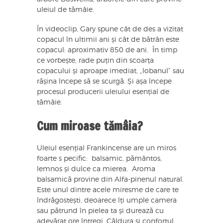
uleiul de tămâie.
În videoclip, Gary spune cât de des a vizitat
copacul în ultimii ani și cât de bătrân este
copacul: aproximativ 850 de ani. În timp
ce vorbește, rade puțin din scoarța
copacului și aproape imediat, „lobanul” sau
rășina începe să se scurgă. Și așa începe
procesul producerii uleiului esențial de
tămâie.
Cum miroase tămâia?
Uleiul esențial Frankincense are un miros
foarte s pecific: balsamic, pământos,
lemnos și dulce ca mierea. Aroma
balsamică provine din Alfa-pinenul natural.
Este unul dintre acele miresme de care te
îndrăgostești, deoarece îți umple camera
sau pătrund în pielea ta și durează cu
adevărat ore întregi. Căldura și confortul