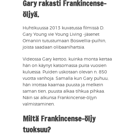
Gary rakasti Frankincense-
öljyä.
Huhtikuussa 2013 kuvatussa filmissä D.
Gary Young vie Young Living -jäsenet
Omaniin tutustumaan Boswellia-puihin,
joista saadaan olibaanihartsia.
Videossa Gary kertoo, kuinka monta kertaa
hän on käynyt katsomassa puita vuosien
kuluessa. Puiden uskotaan olevan n. 850
vuotta vanhoja. Samalla kun Gary puhuu,
hän irrottaa kaarnaa puusta ja melkein
saman tien, puusta alkaa tihkua pihkaa.
Näin sai alkunsa Frankincense-öljyn
valmistaminen.
Miltä Frankincense-öljy
tuoksuu?