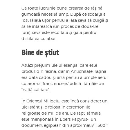
Ca toate lucrurile bune, crearea de rășină
gumoasă necesită timp. După ce scoarța a
fost tăiată ușor pentru a lăsa seva să curgă și
să se întărească (un proces de două-trei
luni), seva este recoltată și gata pentru
distilarea cu abur.
Bine de știut
Astăzi prețuim uleiul esențial care este
produs din rășină, dar în Antichitate, rășina
era dată cadou și arsă pentru a umple aerul
cu aroma ‘franc encens’ adică „tămâie de
înaltă calitate”.
În Orientul Mijlociu, este încă considerat un
ulei sfânt și e folosit în ceremoniile
religioase de mii de ani. De fapt, tămâia
este menționată în Ebers Papyrus- un
document egiptean din aproximativ 1500 î.