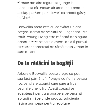
tămâie din alte regiuni și ajunge la
concluzia că `niciun alt arbore nu produce
același parfum pur, elevat` ca arborii găsiți
în Dhofar.
Boswellia sacra este cu adevărat un dar
prețios, demn de statutul său legendar. Mai
mult, Young Living este mândră de singura
oportunitate pe care o avem, de a fi primul
distilator comercial de tămâie din Oman în
sute de ani.
De la rădăcini la bogății
Arborele Boswellia poate crește cu puțin
sau fără pământ, înflorește cu flori albe sau
roz pal și are scoarță care pare a fi ca
paginile unei cărți. Acești copaci se
adaptează pentru a prospera pe versanți
abrupți și râpe unde produc suficientă
rășină gumoasă pentru recoltare.