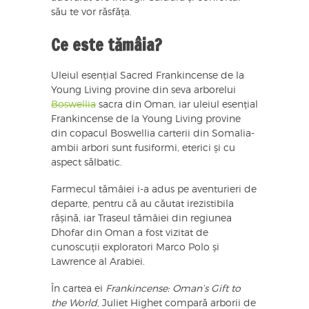
său te vor răsfăța.
Ce este tămâia?
Uleiul esențial Sacred Frankincense de la
Young Living provine din seva arborelui
Boswellia
sacra din Oman, iar uleiul esențial
Frankincense de la Young Living provine
din copacul Boswellia carterii din Somalia-
ambii arbori sunt fusiformi, eterici și cu
aspect sălbatic.
Farmecul tămâiei i-a adus pe aventurieri de
departe, pentru că au căutat irezistibila
rășină, iar Traseul tămâiei din regiunea
Dhofar din Oman a fost vizitat de
cunoscuții exploratori Marco Polo și
Lawrence al Arabiei.
În cartea ei
Frankincense: Oman’s Gift to
the World
, Juliet Highet compară arborii de