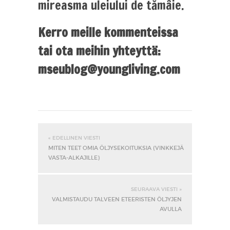
mireasma uleiului de tămâie.
Kerro meille kommenteissa
tai ota meihin yhteyttä:
mseublog@youngliving.com
« EDELLINEN VIESTI
MITEN TEET OMIA ÖLJYSEKOITUKSIA (VINKKEJÄ
VASTA-ALKAJILLE)
SEURAAVA VIESTI »
VALMISTAUDU TALVEEN ETEERISTEN ÖLJYJEN
AVULLA