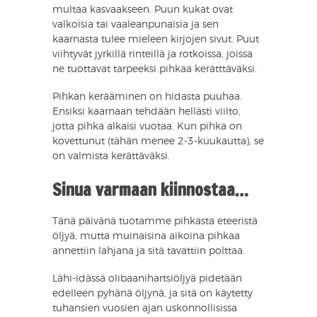
multaa kasvaakseen. Puun kukat ovat
valkoisia tai vaaleanpunaisia ja sen
kaarnasta tulee mieleen kirjojen sivut. Puut
viihtyvät jyrkillä rinteillä ja rotkoissa, joissa
ne tuottavat tarpeeksi pihkaa kerätttäväksi.
Pihkan kerääminen on hidasta puuhaa.
Ensiksi kaarnaan tehdään hellästi viilto,
jotta pihka alkaisi vuotaa. Kun pihka on
kovettunut (tähän menee 2-3-kuukautta), se
on valmista kerättäväksi.
Sinua varmaan kiinnostaa…
Tänä päivänä tuotamme pihkasta eteeristä
öljyä, mutta muinaisina aikoina pihkaa
annettiin lahjana ja sitä tavattiin polttaa.
Lähi-idässä olibaanihartsiöljyä pidetään
edelleen pyhänä öljynä, ja sitä on käytetty
tuhansien vuosien ajan uskonnollisissa