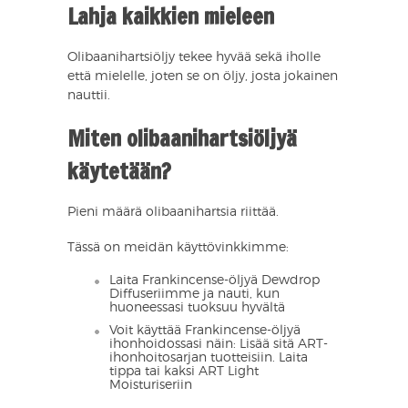
Lahja kaikkien mieleen
Olibaanihartsiöljy tekee hyvää sekä iholle
että mielelle, joten se on öljy, josta jokainen
nauttii.
Miten olibaanihartsiöljyä
käytetään?
Pieni määrä olibaanihartsia riittää.
Tässä on meidän käyttövinkkimme:
Laita Frankincense-öljyä Dewdrop
Diffuseriimme ja nauti, kun
huoneessasi tuoksuu hyvältä
Voit käyttää Frankincense-öljyä
ihonhoidossasi näin: Lisää sitä ART-
ihonhoitosarjan tuotteisiin. Laita
tippa tai kaksi ART Light
Moisturiseriin