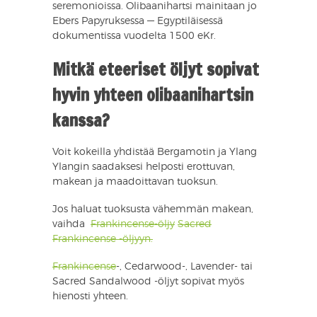
seremonioissa. Olibaanihartsi mainitaan jo
Ebers Papyruksessa — Egyptiläisessä
dokumentissa vuodelta 1500 eKr.
Mitkä eteeriset öljyt sopivat
hyvin yhteen olibaanihartsin
kanssa?
Voit kokeilla yhdistää Bergamotin ja Ylang
Ylangin saadaksesi helposti erottuvan,
makean ja maadoittavan tuoksun.
Jos haluat tuoksusta vähemmän makean,
vaihda
Frankincense-öljy
Sacred
Frankincense -öljyyn.
Frankincense
-, Cedarwood-, Lavender- tai
Sacred Sandalwood -öljyt sopivat myös
hienosti yhteen.