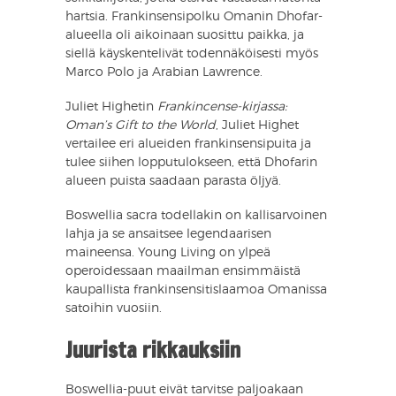
hartsia. Frankinsensipolku Omanin Dhofar-
alueella oli aikoinaan suosittu paikka, ja
siellä käyskentelivät todennäköisesti myös
Marco Polo ja Arabian Lawrence.
Juliet Highetin
Frankincense-kirjassa:
Oman’s Gift to the World
, Juliet Highet
vertailee eri alueiden frankinsensipuita ja
tulee siihen lopputulokseen, että Dhofarin
alueen puista saadaan parasta öljyä.
Boswellia sacra todellakin on kallisarvoinen
lahja ja se ansaitsee legendaarisen
maineensa. Young Living on ylpeä
operoidessaan maailman ensimmäistä
kaupallista frankinsensitislaamoa Omanissa
satoihin vuosiin.
Juurista rikkauksiin
Boswellia-puut eivät tarvitse paljoakaan