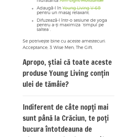
hidratantă
ART Light Moisturiser
Adaugă-l în
Young Living V-6®
pentru un masaj relaxant.
Difuzează-l într-o sesiune de yoga
pentru a-ți maximiza `timpul pe
saltea`.
Se potrivește bine cu aceste amestecuri:
Acceptance; 3 Wise Men; The Gift.
Apropo, știai că toate aceste
produse Young Living conțin
ulei de tămâie?
Indiferent de câte nopți mai
sunt până la Crăciun, te poți
bucura întotdeauna de