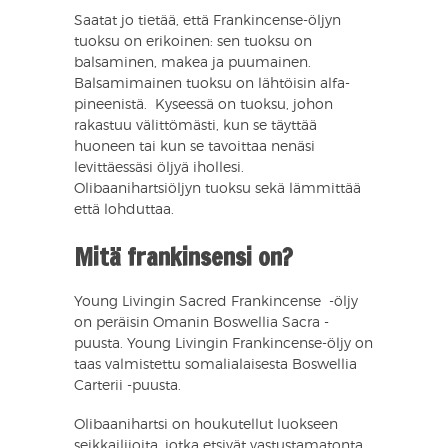
Saatat jo tietää, että Frankincense-öljyn
tuoksu on erikoinen: sen tuoksu on
balsaminen, makea ja puumainen.
Balsamimainen tuoksu on lähtöisin alfa-
pineenistä. Kyseessä on tuoksu, johon
rakastuu välittömästi, kun se täyttää
huoneen tai kun se tavoittaa nenäsi
levittäessäsi öljyä ihollesi.
Olibaanihartsiöljyn tuoksu sekä lämmittää
että lohduttaa.
Mitä frankinsensi on?
Young Livingin Sacred Frankincense -öljy
on peräisin Omanin Boswellia Sacra -
puusta. Young Livingin Frankincense-öljy on
taas valmistettu somalialaisesta Boswellia
Carterii -puusta.
Olibaanihartsi on houkutellut luokseen
seikkailijoita, jotka etsivät vastustamatonta