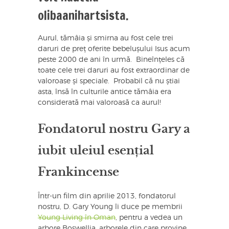
olibaanihartsista.
Aurul, tămâia și smirna au fost cele trei
daruri de preț oferite bebelușului Isus acum
peste 2000 de ani în urmă. Bineînțeles că
toate cele trei daruri au fost extraordinar de
valoroase și speciale. Probabil că nu știai
asta, însă în culturile antice tămâia era
considerată mai valoroasă ca aurul!
Fondatorul nostru Gary a
iubit uleiul esențial
Frankincense
Într-un film din aprilie 2013, fondatorul
nostru, D. Gary Young îi duce pe membrii
Young Living în Oman
, pentru a vedea un
arbore Boswellia, arborele din care provine