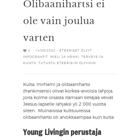
Olibaanihartsi ei
ole vain joulua
varten
0
14/09/2020 -
ETEERISET ÖLJYT
,
INFOGRAAFIT
,
MIELI JA HENKI
,
TERVEYS JA
KUNTO
,
TUTUSTU ETEERISIIN ÖLJYIHIN
Kulta, mirhami ja olibaanihartsi
(frankinsensi) olivat korkea-arvoisia lahjoja,
joita kolme viisasta itämaan tietäjää veivät
Jeesus-lapselle lahjaksi yli 2 000 vuotta
sitten. Muinaisissa kulttuureissa
olibaanihartsi oli arvokkaampaa kuin kulta.
Young Livingin perustaja