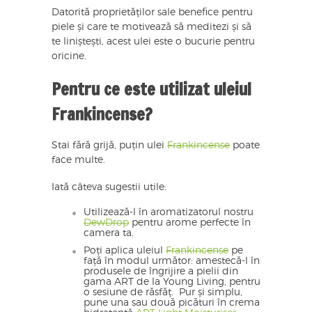
Datorită proprietăților sale benefice pentru
piele și care te motivează să meditezi și să
te liniștești, acest ulei este o bucurie pentru
oricine.
Pentru ce este utilizat uleiul
Frankincense?
Stai fără grijă, puțin ulei
Frankincense
poate
face multe.
Iată câteva sugestii utile:
Utilizează-l în aromatizatorul nostru
DewDrop
pentru arome perfecte în
camera ta.
Poți aplica uleiul
Frankincense
pe
față în modul următor: amestecă-l în
produsele de îngrijire a pielii din
gama ART de la Young Living, pentru
o sesiune de răsfăț. Pur și simplu,
pune una sau două picături în crema