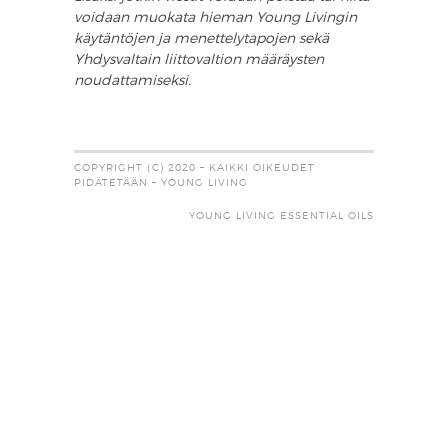
voidaan muokata hieman Young Livingin
käytäntöjen ja menettelytapojen sekä
Yhdysvaltain liittovaltion määräysten
noudattamiseksi.
COPYRIGHT (C) 2020 – KAIKKI OIKEUDET
PIDÄTETÄÄN – YOUNG LIVING
YOUNG LIVING ESSENTIAL OILS