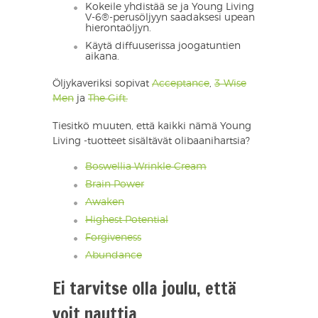
Kokeile yhdistää se ja Young Living
V-6®-perusöljyyn saadaksesi upean
hierontaöljyn.
Käytä diffuuserissa joogatuntien
aikana.
Öljykaveriksi sopivat
Acceptance
,
3 Wise
Men
ja
The Gift.
Tiesitkö muuten, että kaikki nämä Young
Living -tuotteet sisältävät olibaanihartsia?
Boswellia Wrinkle Cream
Brain Power
Awaken
Highest Potential
Forgiveness
Abundance
Ei tarvitse olla joulu, että
voit nauttia