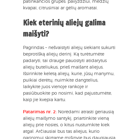
patinkančios grupės: pavyzdžiui, medžių
kvapai, citrusiniai ar gėlių aromatai.
Kiek eterinių aliejų galima
maišyti?
Pagrindas – nešvaistyti aliejų siekiant sukurti
beprotišką aliejų derinį. Ką turėtumėte
padaryti, tai drauge pauostyti atidarytus
aliejų buteliukus, prieš maišant aliejus.
Išsirinkite keletą aliejų, kurie, jūsų manymu,
puikiai derėtų, nuimkite dangtelius,
laikykite juos vienoje rankoje ir
pasiūbuokite po nosimi, kad pajustumėte,
kaip jie kvepia kartu.
Patarimas nr. 2:
Norėdami atrasti geriausią
aliejų maišymo santykį, priartinkite vieną
aliejų prie nosies, o kitus nustumkite kiek
atgal. Arčiausiai bus tas aliejus, kurio
garinimui skirtame mišinyje bus daugiausia