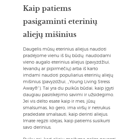
Kaip patiems
pasigaminti eterinių
aliejų mišinius
Daugelis mūsų eterinius aliejus naudoti
pradėjome vienu iš šių būdų: naudodami
vieno augalo eterinius aliejus (pavyzdžiui,
levandų ar pipirmėčių) arba iš karto
imdami naudoti populiarius eterinių aliejų
mišinius (pavyzdžiui, „Young Living Stress
Away®“). Tai yra du puikūs būdai, kaip įgyti
daugiau pasitikėjimo savimi ir užsidegimo.
Jei vis dėlto esate kaip ir mes, jūsų
smalsumas, ko gero, ima viršų ir netrukus
pradedate smalsauti, kaip derinti aliejus.
Imate regzti idėjas, kaip patiems susikurti
savo derinius.