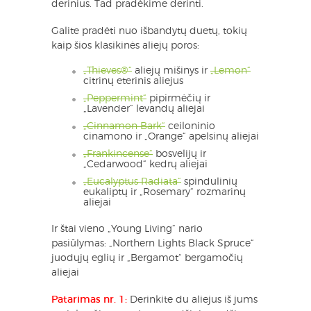
derinius. Tad pradėkime derinti.
Galite pradėti nuo išbandytų duetų, tokių
kaip šios klasikinės aliejų poros:
„Thieves®“
aliejų mišinys ir
„Lemon“
citrinų eterinis aliejus
„Peppermint“
pipirmėčių ir
„Lavender“ levandų aliejai
„Cinnamon Bark“
ceiloninio
cinamono ir „Orange“ apelsinų aliejai
„Frankincense“
bosvelijų ir
„Cedarwood“ kedrų aliejai
„Eucalyptus Radiata“
spindulinių
eukaliptų ir „Rosemary“ rozmarinų
aliejai
Ir štai vieno „Young Living“ nario
pasiūlymas: „Northern Lights Black Spruce“
juodųjų eglių ir „Bergamot“ bergamočių
aliejai
Patarimas nr. 1:
Derinkite du aliejus iš jums