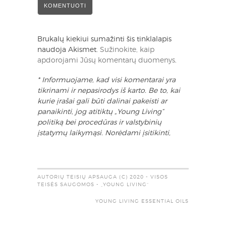
Brukalų kiekiui sumažinti šis tinklalapis
naudoja Akismet.
Sužinokite, kaip
apdorojami Jūsų komentarų duomenys
.
* Informuojame, kad visi komentarai yra
tikrinami ir nepasirodys iš karto. Be to, kai
kurie įrašai gali būti dalinai pakeisti ar
panaikinti, jog atitiktų „Young Living“
politiką bei procedūras ir valstybinių
įstatymų laikymąsi. Norėdami įsitikinti,
AUTORIŲ TEISIŲ APSAUGA (C) 2020 - VISOS
TEISĖS SAUGOMOS - „YOUNG LIVING“
YOUNG LIVING ESSENTIAL OILS