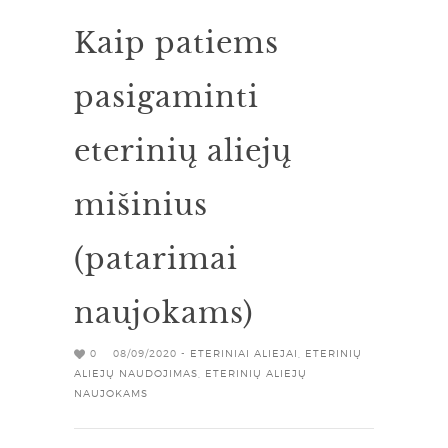
Kaip patiems
pasigaminti
eterinių aliejų
mišinius
(patarimai
naujokams)
0
08/09/2020 -
ETERINIAI ALIEJAI
,
ETERINIŲ
ALIEJŲ NAUDOJIMAS
,
ETERINIŲ ALIEJŲ
NAUJOKAMS