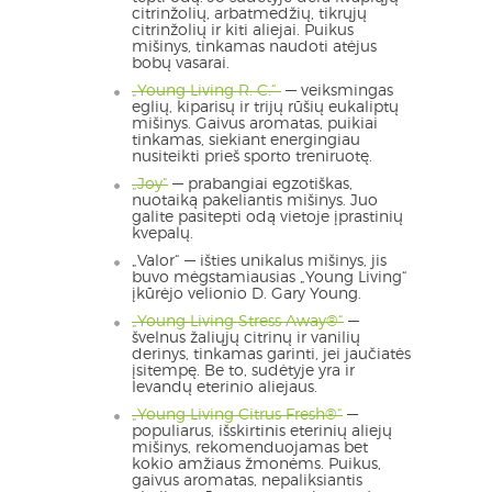
citrinžolių, arbatmedžių, tikrųjų
citrinžolių ir kiti aliejai. Puikus
mišinys, tinkamas naudoti atėjus
bobų vasarai.
„Young Living R. C.“
— veiksmingas
eglių, kiparisų ir trijų rūšių eukaliptų
mišinys. Gaivus aromatas, puikiai
tinkamas, siekiant energingiau
nusiteikti prieš sporto treniruotę.
„Joy“
— prabangiai egzotiškas,
nuotaiką pakeliantis mišinys. Juo
galite pasitepti odą vietoje įprastinių
kvepalų.
„Valor“ — išties unikalus mišinys, jis
buvo mėgstamiausias „Young Living“
įkūrėjo velionio D. Gary Young.
„Young Living Stress Away®“
—
švelnus žaliųjų citrinų ir vanilių
derinys, tinkamas garinti, jei jaučiatės
įsitempę. Be to, sudėtyje yra ir
levandų eterinio aliejaus.
„Young Living Citrus Fresh®“
—
populiarus, išskirtinis eterinių aliejų
mišinys, rekomenduojamas bet
kokio amžiaus žmonėms. Puikus,
gaivus aromatas, nepaliksiantis