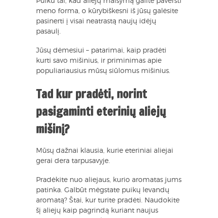
Puiku tai, kad aliejų maišymą galite paversti
meno forma, o kūrybiškesni iš jūsų galėsite
pasinerti į visai neatrastą naujų idėjų
pasaulį.
Jūsų dėmesiui – patarimai, kaip pradėti
kurti savo mišinius, ir priminimas apie
populiariausius mūsų siūlomus mišinius.
Tad kur pradėti, norint
pasigaminti eterinių aliejų
mišinį?
Mūsų dažnai klausia, kurie eteriniai aliejai
gerai dera tarpusavyje.
Pradėkite nuo aliejaus, kurio aromatas jums
patinka. Galbūt mėgstate puikų levandų
aromatą? Štai, kur turite pradėti. Naudokite
šį aliejų kaip pagrindą kuriant naujus