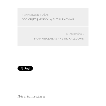
« ANKSTESNIS ĮRAŠAS
JOG GRĮŽTI Į MOKYKLĄ BŪTŲ LENGVIAU
KITAS ĮRAŠAS »
FRANKINCENSAS – NE TIK KALĖDOMS
Nėra komentarų