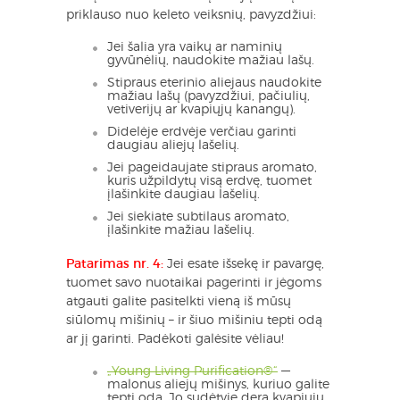
priklauso nuo keleto veiksnių, pavyzdžiui:
Jei šalia yra vaikų ar naminių
gyvūnėlių, naudokite mažiau lašų.
Stipraus eterinio aliejaus naudokite
mažiau lašų (pavyzdžiui, pačiulių,
vetiverijų ar kvapiųjų kanangų).
Didelėje erdvėje verčiau garinti
daugiau aliejų lašelių.
Jei pageidaujate stipraus aromato,
kuris užpildytų visą erdvę, tuomet
įlašinkite daugiau lašelių.
Jei siekiate subtilaus aromato,
įlašinkite mažiau lašelių.
Patarimas nr. 4:
Jei esate išsekę ir pavargę,
tuomet savo nuotaikai pagerinti ir jėgoms
atgauti galite pasitelkti vieną iš mūsų
siūlomų mišinių – ir šiuo mišiniu tepti odą
ar jį garinti. Padėkoti galėsite vėliau!
„Young Living Purification®“
—
malonus aliejų mišinys, kuriuo galite
tepti odą. Jo sudėtyje dera kvapiųjų