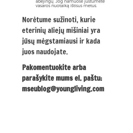
abejingų. Jog namuose justumėte
vasaros nuotaiką ištisus metus.
Norėtume sužinoti, kurie
eterinių aliejų mišiniai yra
jūsų mėgstamiausi ir kada
juos naudojate.
Pakomentuokite arba
parašykite mums el. paštu:
mseublog@youngliving.com