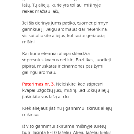
lašų. Tų aliejų, kurie yra toliau, mišinyje
reikės mažiau lašų.
Jei šis derinys jums patiko, tuomet pirmyn –
garinkite jį. Jeigu aromatas dar netenkina,
vis kaitaliokite aliejus, kol rasite geriausią
mišinį.
Kai kurie eteriniai aliejai skleidžia
stipresnius kvapus nei kiti; Bazilikas, juodieji
pipirai, muskatas ir cinamonas pasižymi
galingu aromatu.
Patarimas nr. 3:
Neleiskite, kad stipresni
kvapai užgožtų jūsų mišinį, tad tokių aliejų
įlašinkite vos lašą ar du.
Kiek aliejaus įlašinti į garinimui skirtus aliejų
mišinius
Iš viso garinimui skirtame mišinyje turėtų
būti įlašinta 5–10 lašelių. Aliejų lašelių kiekis