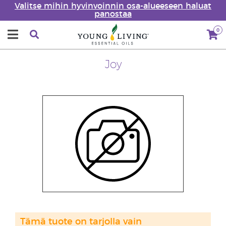
Valitse mihin hyvinvoinnin osa-alueeseen haluat
panostaa
0
Joy
Tämä tuote on tarjolla vain