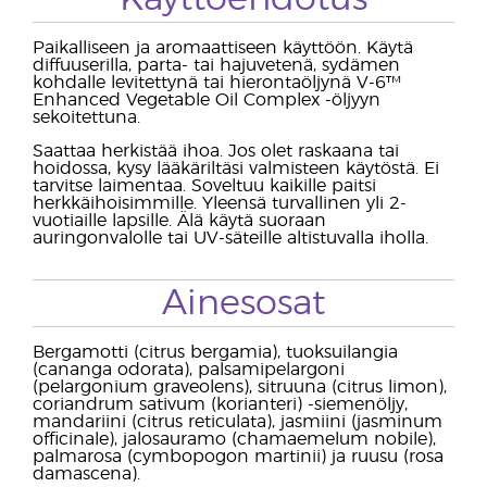
Paikalliseen ja aromaattiseen käyttöön. Käytä
diffuuserilla, parta- tai hajuvetenä, sydämen
kohdalle levitettynä tai hierontaöljynä V-6™
Enhanced Vegetable Oil Complex -öljyyn
sekoitettuna.
Saattaa herkistää ihoa. Jos olet raskaana tai
hoidossa, kysy lääkäriltäsi valmisteen käytöstä. Ei
tarvitse laimentaa. Soveltuu kaikille paitsi
herkkäihoisimmille. Yleensä turvallinen yli 2-
vuotiaille lapsille. Älä käytä suoraan
auringonvalolle tai UV-säteille altistuvalla iholla.
Ainesosat
Bergamotti (citrus bergamia), tuoksuilangia
(cananga odorata), palsamipelargoni
(pelargonium graveolens), sitruuna (citrus limon),
coriandrum sativum (korianteri) -siemenöljy,
mandariini (citrus reticulata), jasmiini (jasminum
officinale), jalosauramo (chamaemelum nobile),
palmarosa (cymbopogon martinii) ja ruusu (rosa
damascena).