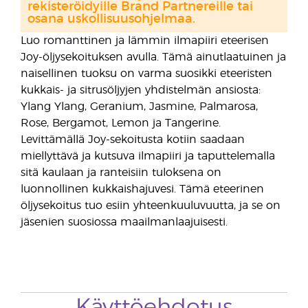
rekisteröidyille Brand Partnereille tai
osana uskollisuusohjelmaa.
Luo romanttinen ja lämmin ilmapiiri eteerisen
Joy-öljysekoituksen avulla. Tämä ainutlaatuinen ja
naisellinen tuoksu on varma suosikki eteeristen
kukkais- ja sitrusöljyjen yhdistelmän ansiosta:
Ylang Ylang, Geranium, Jasmine, Palmarosa,
Rose, Bergamot, Lemon ja Tangerine.
Levittämällä Joy-sekoitusta kotiin saadaan
miellyttävä ja kutsuva ilmapiiri ja taputtelemalla
sitä kaulaan ja ranteisiin tuloksena on
luonnollinen kukkaishajuvesi. Tämä eteerinen
öljysekoitus tuo esiin yhteenkuuluvuutta, ja se on
jäsenien suosiossa maailmanlaajuisesti.
Käyttöehdotus