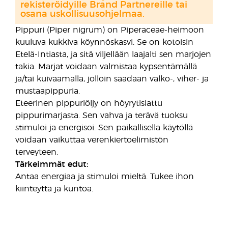
rekisteröidyille Brand Partnereille tai
osana uskollisuusohjelmaa.
Pippuri (Piper nigrum) on Piperaceae-heimoon
kuuluva kukkiva köynnöskasvi. Se on kotoisin
Etelä-Intiasta, ja sitä viljellään laajalti sen marjojen
takia. Marjat voidaan valmistaa kypsentämällä
ja/tai kuivaamalla, jolloin saadaan valko-, viher- ja
mustaapippuria.
Eteerinen pippuriöljy on höyrytislattu
pippurimarjasta. Sen vahva ja terävä tuoksu
stimuloi ja energisoi. Sen paikallisella käytöllä
voidaan vaikuttaa verenkiertoelimistön
terveyteen.
Tärkeimmät edut:
Antaa energiaa ja stimuloi mieltä. Tukee ihon
kiinteyttä ja kuntoa.