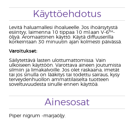
Käyttöehdotus
Levitä haluamallesi ihoalueelle. Jos ihoärsytystä
esiintyy, laimenna 10 tippaa 10 ml:aan V-6™-
öljyä. Aromaattinen käyttö: Käytä diffuuserilla
korkeintaan 30 minuutin ajan kolmesti päivässä.
Varoitukset:
Säilytettävä lasten ulottumattomissa. Vain
ulkoiseen käyttöön. Varottava aineen joutumista
silmiin ja limakalvoille. Jos olet raskaana, imetät
tai jos sinulla on lääkitys tai todettu sairaus, kysy
terveydenhuollon ammattilaiselta tuotteen
soveltuvuudesta sinulle ennen käyttöä.
Ainesosat
Piper nigrum -marjaöljy.