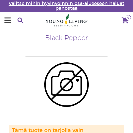
Valitse mihin hyvinvoinnin osa-alueeseen haluat
panostaa
0
Black Pepper
Tämä tuote on tarjolla vain