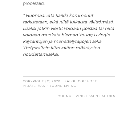
processed
.
* Huomaa, että kaikki kommentit
tarkistetaan, eikä niitä julkaista välittömästi.
Lisäksi jotkin viestit voidaan poistaa tai niitä
voidaan muokata hieman Young Livingin
käytäntöjen ja menettelytapojen sekä
Yhdysvaltain liittovaltion määräysten
noudattamiseksi.
COPYRIGHT (C) 2020 – KAIKKI OIKEUDET
PIDÄTETÄÄN – YOUNG LIVING
YOUNG LIVING ESSENTIAL OILS