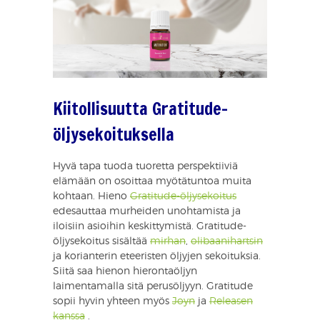
Kiitollisuutta Gratitude-
öljysekoituksella
Hyvä tapa tuoda tuoretta perspektiiviä
elämään on osoittaa myötätuntoa muita
kohtaan. Hieno
Gratitude-öljysekoitus
edesauttaa murheiden unohtamista ja
iloisiin asioihin keskittymistä. Gratitude-
öljysekoitus sisältää
mirhan
,
olibaanihartsin
ja korianterin eteeristen öljyjen sekoituksia.
Siitä saa hienon hierontaöljyn
laimentamalla sitä perusöljyyn. Gratitude
sopii hyvin yhteen myös
Joyn
ja
Releasen
kanssa
.