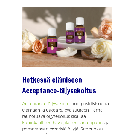
Hetkessä elämiseen
Acceptance-öljysekoitus
Acceptance-öljysekoitus
tuo positiivisuutta
elämään ja uskoa tulevaisuuteen. Tämä
rauhoittava öljysekoitus sisältää
kuninkaallisen havaijilaisen santelipuun
^ ja
pomeranssin eteerisiä öljyjä. Sen tuoksu