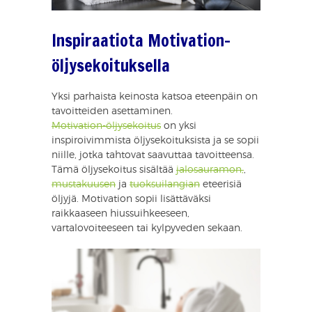
Inspiraatiota Motivation-
öljysekoituksella
Yksi parhaista keinosta katsoa eteenpäin on
tavoitteiden asettaminen.
Motivation-öljysekoitus
on yksi
inspiroivimmista öljysekoituksista ja se sopii
niille, jotka tahtovat saavuttaa tavoitteensa.
Tämä öljysekoitus sisältää
jalosauramon,
,
mustakuusen
ja
tuoksuilangian
eteerisiä
öljyjä. Motivation sopii lisättäväksi
raikkaaseen hiussuihkeeseen,
vartalovoiteeseen tai kylpyveden sekaan.