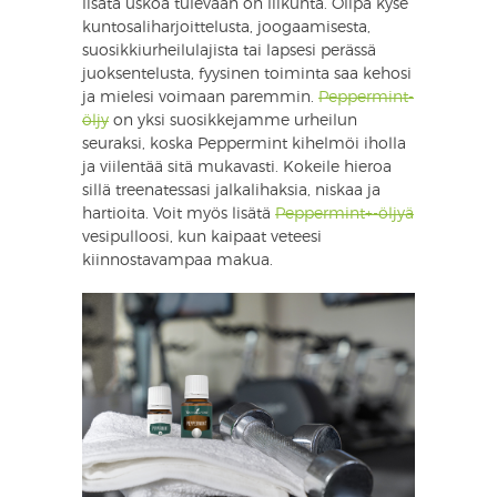
lisätä uskoa tulevaan on liikunta. Olipa kyse
kuntosaliharjoittelusta, joogaamisesta,
suosikkiurheilulajista tai lapsesi perässä
juoksentelusta, fyysinen toiminta saa kehosi
ja mielesi voimaan paremmin.
Peppermint-
öljy
on yksi suosikkejamme urheilun
seuraksi, koska Peppermint kihelmöi iholla
ja viilentää sitä mukavasti. Kokeile hieroa
sillä treenatessasi jalkalihaksia, niskaa ja
hartioita. Voit myös lisätä
Peppermint+-öljyä
vesipulloosi, kun kaipaat veteesi
kiinnostavampaa makua.