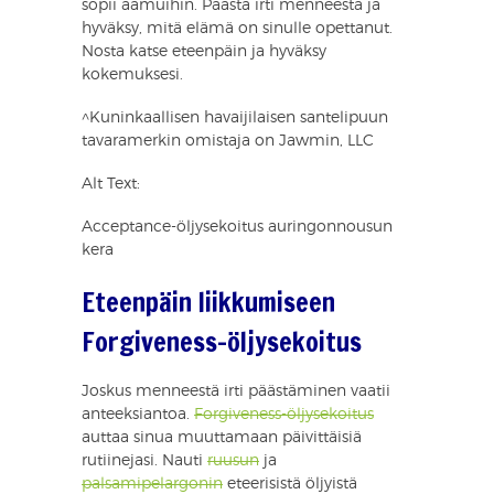
sopii aamuihin. Päästä irti menneestä ja
hyväksy, mitä elämä on sinulle opettanut.
Nosta katse eteenpäin ja hyväksy
kokemuksesi.
^Kuninkaallisen havaijilaisen santelipuun
tavaramerkin omistaja on Jawmin, LLC
Alt Text:
Acceptance-öljysekoitus auringonnousun
kera
Eteenpäin liikkumiseen
Forgiveness-öljysekoitus
Joskus menneestä irti päästäminen vaatii
anteeksiantoa.
Forgiveness-öljysekoitus
auttaa sinua muuttamaan päivittäisiä
rutiinejasi. Nauti
ruusun
ja
palsamipelargonin
eteerisistä öljyistä