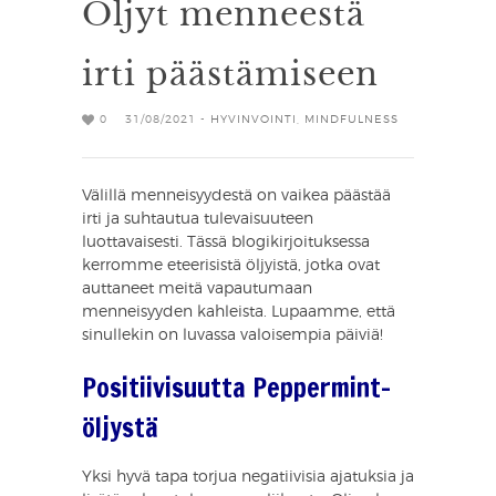
Öljyt menneestä
irti päästämiseen
0
31/08/2021 -
HYVINVOINTI
,
MINDFULNESS
Välillä menneisyydestä on vaikea päästää
irti ja suhtautua tulevaisuuteen
luottavaisesti. Tässä blogikirjoituksessa
kerromme eteerisistä öljyistä, jotka ovat
auttaneet meitä vapautumaan
menneisyyden kahleista. Lupaamme, että
sinullekin on luvassa valoisempia päiviä!
Positiivisuutta Peppermint-
öljystä
Yksi hyvä tapa torjua negatiivisia ajatuksia ja