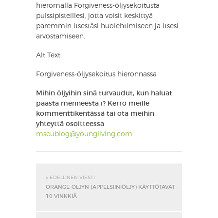
hieromalla Forgiveness-öljysekoitusta
pulssipisteillesi, jotta voisit keskittyä
paremmin itsestäsi huolehtimiseen ja itsesi
arvostamiseen.
Alt Text:
Forgiveness-öljysekoitus hieronnassa
Mihin öljyihin sinä turvaudut, kun haluat
päästä menneestä i? Kerro meille
kommenttikentässä tai ota meihin
yhteyttä osoitteessa
mseublog@youngliving.com
« EDELLINEN VIESTI
ORANGE-ÖLJYN (APPELSIINIÖLJY) KÄYTTÖTAVAT -
10 VINKKIÄ