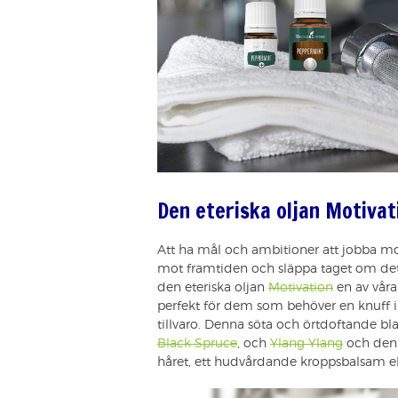
Den eteriska oljan Motivat
Att ha mål och ambitioner att jobba mot
mot framtiden och släppa taget om det 
den eteriska oljan
Motivation
en av våra
perfekt för dem som behöver en knuff i 
tillvaro. Denna söta och örtdoftande b
Black Spruce
, och
Ylang Ylang
och den ä
håret, ett hudvårdande kroppsbalsam el