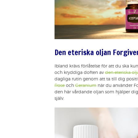
Den eteriska oljan Forgive
Ibland krävs förlåtelse för att du ska k
och kryddiga doften av
den eteriska ol
dagliga rutin genom att ta till dig posit
Rose
och
Geranium
när du använder Fo
den här vårdande oljan som hjälper dig
själv.