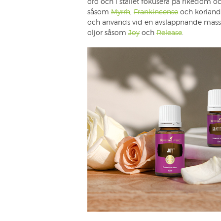
oro och i stället fokusera på rikedom och
såsom
Myrrh
,
Frankincense
och koriande
och används vid en avslappnande mass
oljor såsom
Joy
och
Release
.