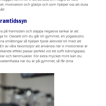
itet, motivation och glädje och som hjälper oss att sluta
åt!
framtidssyn
era på framtiden och släppa negativa tankar är att
iga liv. Oavsett om du går till gymmet, en yogastudio,
ina småttingar så hjälper fysisk aktivitet till med att
n av våra favoritoljor att använda när vi motionerar är
lkande effekt passar perfekt vid ett tufft träningspass,
axlar och benmuskler. För extra mycket mint kan du
 vattenflaska när du är på gymmet, så får dina