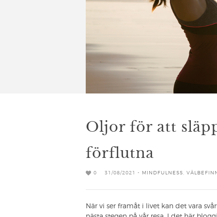
Oljor för att slä
förflutna
0
31/08/2021 -
MINDFULNESS
,
VÄLBEFIN
När vi ser framåt i livet kan det vara svå
nästa stegen på vår resa. I det här blo