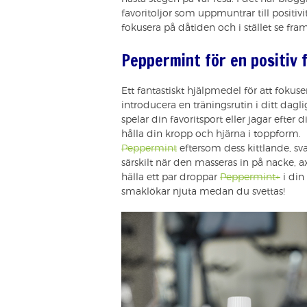
favoritoljor som uppmuntrar till positiv
fokusera på dåtiden och i stället se fram
Peppermint för en positiv 
Ett fantastiskt hjälpmedel för att fokus
introducera en träningsrutin i ditt dagl
spelar din favoritsport eller jagar efter d
hålla din kropp och hjärna i toppform. E
Peppermint
eftersom dess kittlande, sva
särskilt när den masseras in på nacke, 
hälla ett par droppar
Peppermint+
i din
smaklökar njuta medan du svettas!