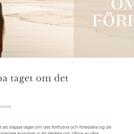
ppa taget om det
NANDE
rt att släppa taget om det förflutna och föreställa sig de
gginlägget kommer vi att berätta om några av våra