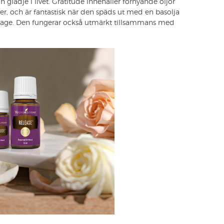
 glädje i livet. Gratitude innehåller förnyande oljor
r, och är fantastisk när den späds ut med en basolja
age. Den fungerar också utmärkt tillsammans med