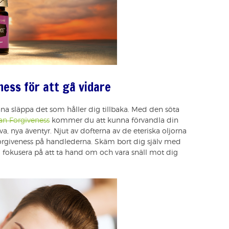
ness för att gå vidare
unna släppa det som håller dig tillbaka. Med den söta
jan Forgiveness
kommer du att kunna förvandla din
iva, nya äventyr. Njut av dofterna av de eteriska oljorna
rgiveness på handlederna. Skäm bort dig själv med
 fokusera på att ta hand om och vara snäll mot dig