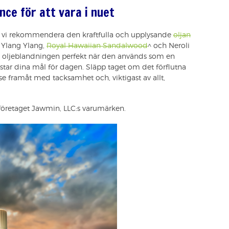
nce för att vara i nuet
an vi rekommendera den kraftfulla och upplysande
oljan
Ylang Ylang,
Royal Hawaiian Sandalwood
^ och Neroli
 oljeblandningen perfekt när den används som en
tar dina mål för dagen. Släpp taget om det förflutna
se framåt med tacksamhet och, viktigast av allt,
företaget Jawmin, LLC:s varumärken.