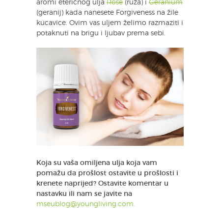
aromi eteričnog ulja
Rose
(ruža) i
Geranium
(geranij) kada nanesete Forgiveness na žile
kucavice. Ovim vas uljem želimo razmaziti i
potaknuti na brigu i ljubav prema sebi.
Koja su vaša omiljena ulja koja vam
pomažu da prošlost ostavite u prošlosti i
krenete naprijed? Ostavite komentar u
nastavku ili nam se javite na
mseublog@youngliving.com.