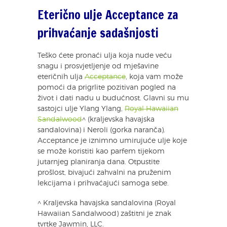
Eterično ulje Acceptance za
prihvaćanje sadašnjosti
Teško ćete pronaći ulja koja nude veću
snagu i prosvjetljenje od mješavine
eteričnih ulja
Acceptance
, koja vam može
pomoći da prigrlite pozitivan pogled na
život i dati nadu u budućnost. Glavni su mu
sastojci ulje Ylang Ylang,
Royal Hawaiian
Sandalwood
^ (kraljevska havajska
sandalovina) i Neroli (gorka naranča).
Acceptance je iznimno umirujuće ulje koje
se može koristiti kao parfem tijekom
jutarnjeg planiranja dana. Otpustite
prošlost, bivajući zahvalni na pruženim
lekcijama i prihvaćajući samoga sebe.
^ Kraljevska havajska sandalovina (Royal
Hawaiian Sandalwood) zaštitni je znak
tvrtke Jawmin, LLC.