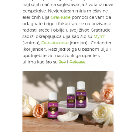
najboljih načina sagledavanja života iz nove
perspektive. Nevjerojatan miris mješavine
eteričnih ulja
Gratitude
pomoći će vam da
odagnate brige i fokusirate se na prizivanje
radosti, sreće i obilja u svoj život. Gratitude
sadrži okrepljujuća ulja kao što su
Myrrh
(smirna),
Frankincense
(tamjan) i Coriander
(korijander). Razrijedite ga u baznom ulju i
upotrijebite za masažu ili ga uparite s
uljima kao što su
Joy
i
Release
.