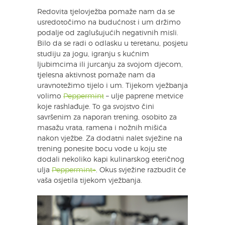
Redovita tjelovježba pomaže nam da se
usredotočimo na budućnost i um držimo
podalje od zaglušujućih negativnih misli.
Bilo da se radi o odlasku u teretanu, posjetu
studiju za jogu, igranju s kućnim
ljubimcima ili jurcanju za svojom djecom,
tjelesna aktivnost pomaže nam da
uravnotežimo tijelo i um. Tijekom vježbanja
volimo
Peppermint
– ulje paprene metvice
koje rashlađuje. To ga svojstvo čini
savršenim za naporan trening, osobito za
masažu vrata, ramena i nožnih mišića
nakon vježbe. Za dodatni nalet svježine na
trening ponesite bocu vode u koju ste
dodali nekoliko kapi kulinarskog eteričnog
ulja
Peppermint+
. Okus svježine razbudit će
vaša osjetila tijekom vježbanja.