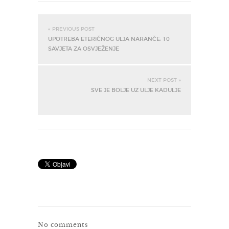
« PREVIOUS POST
UPOTREBA ETERIČNOG ULJA NARANČE: 10
SAVJETA ZA OSVJEŽENJE
NEXT POST »
SVE JE BOLJE UZ ULJE KADULJE
No comments