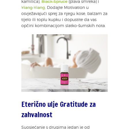
kamilica),
Black Spruce
(plava smreka) i
Ylang Ylang
. Dodajte Motivation u
osvježavajući sprej za njegu kose, balzam za
tijelo ili toplu kupku i dopustite da vas
opčini kombinacijom slatko-šumskih nota.
Eterično ulje Gratitude za
zahvalnost
Suosjećanje s drugima jedan je od