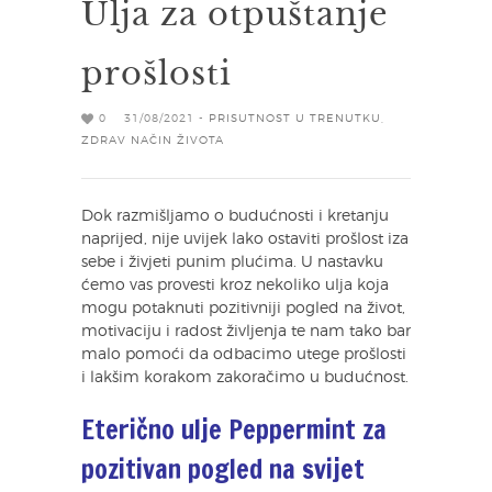
Ulja za otpuštanje
prošlosti
0
31/08/2021 -
PRISUTNOST U TRENUTKU
,
ZDRAV NAČIN ŽIVOTA
Dok razmišljamo o budućnosti i kretanju
naprijed, nije uvijek lako ostaviti prošlost iza
sebe i živjeti punim plućima. U nastavku
ćemo vas provesti kroz nekoliko ulja koja
mogu potaknuti pozitivniji pogled na život,
motivaciju i radost življenja te nam tako bar
malo pomoći da odbacimo utege prošlosti
i lakšim korakom zakoračimo u budućnost.
Eterično ulje Peppermint za
pozitivan pogled na svijet