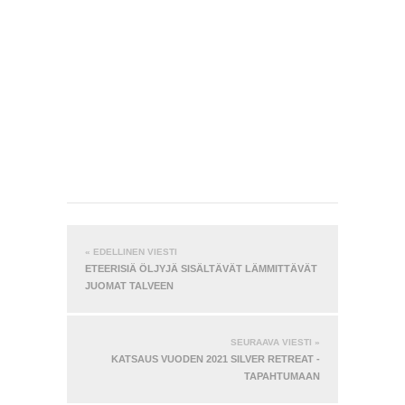
« EDELLINEN VIESTI
ETEERISIÄ ÖLJYJÄ SISÄLTÄVÄT LÄMMITTÄVÄT
JUOMAT TALVEEN
SEURAAVA VIESTI »
KATSAUS VUODEN 2021 SILVER RETREAT -
TAPAHTUMAAN