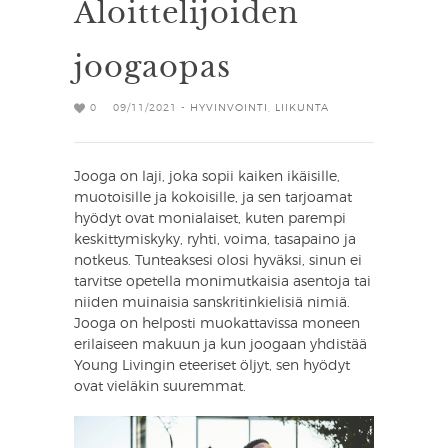
Aloittelijoiden
joogaopas
0
09/11/2021 -
HYVINVOINTI
,
LIIKUNTA
Jooga on laji, joka sopii kaiken ikäisille,
muotoisille ja kokoisille, ja sen tarjoamat
hyödyt ovat monialaiset, kuten parempi
keskittymiskyky, ryhti, voima, tasapaino ja
notkeus. Tunteaksesi olosi hyväksi, sinun ei
tarvitse opetella monimutkaisia asentoja tai
niiden muinaisia ​sanskritinkielisiä nimiä.
Jooga on helposti muokattavissa moneen
erilaiseen makuun ja kun joogaan yhdistää
Young Livingin eteeriset öljyt, sen hyödyt
ovat vieläkin suuremmat.