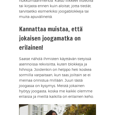
nukkumaanmenoa. Katso liikkeet videolta
tai kirjasta ennen kuin aloitat, jotta tiedät,
tarvitsetko esimerkiksi joogablokkeja tai
muita apuvälineitä.
Kannattaa muistaa, että
jokaisen joogamatka on
erilainen!
Saatat nähdä ihmisten käyttävän tietyissä
asennoissa rekvisiitta, kuten blokkeja ja
hihnoja. Joidenkin on helppo heti koskea
sormilla varpaitaan, kun taas joiltain se ei
meinaa onnistua millään. Juuri tästä
joogassa on kysymys. Meistä jokainen
hyötyy joogasta, koska me kaikki olemme
erilaisia ja meillä kaikilla on erilainen keho.