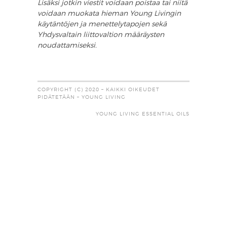
Lisäksi jotkin viestit voidaan poistaa tai niitä
voidaan muokata hieman Young Livingin
käytäntöjen ja menettelytapojen sekä
Yhdysvaltain liittovaltion määräysten
noudattamiseksi.
COPYRIGHT (C) 2020 – KAIKKI OIKEUDET
PIDÄTETÄÄN – YOUNG LIVING
YOUNG LIVING ESSENTIAL OILS