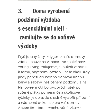
3. Doma vyrobená
podzimní výzdoba
s esenciálními oleji –
zamilujte se do voňavé
výzdoby
Pryč jsou ty časy, kdy jsme naše domovy
zdobili pouze na Vánoce – ve společnosti
Young Living milujeme jakoukoli záminku
k tomu, abychom vyzdobili naše okolí. Kdy
jindy přinést do našeho domova trochu
barvy a zábavy, než během podzimu a na
Halloween? Od borovicových šišek po
sušené plátky pomeranče a skořicové
tyčinky, je opravdu snadné vytvořit přírodní
a nádherné dekorace pro váš domov.
Abyste jim dodali trochu vůně, zkuste