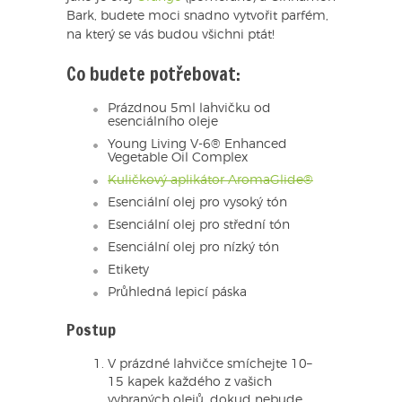
Bark, budete moci snadno vytvořit parfém,
na který se vás budou všichni ptát!
Co budete potřebovat:
Prázdnou 5ml lahvičku od
esenciálního oleje
Young Living V-6® Enhanced
Vegetable Oil Complex
Kuličkový aplikátor AromaGlide®
Esenciální olej pro vysoký tón
Esenciální olej pro střední tón
Esenciální olej pro nízký tón
Etikety
Průhledná lepicí páska
Postup
V prázdné lahvičce smíchejte 10–
15 kapek každého z vašich
vybraných olejů, dokud nebude