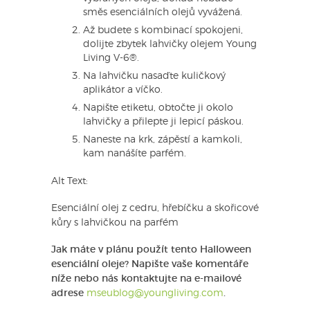
směs esenciálních olejů vyvážená.
Až budete s kombinací spokojeni,
dolijte zbytek lahvičky olejem Young
Living V-6®.
Na lahvičku nasaďte kuličkový
aplikátor a víčko.
Napište etiketu, obtočte ji okolo
lahvičky a přilepte ji lepicí páskou.
Naneste na krk, zápěstí a kamkoli,
kam nanášíte parfém.
Alt Text:
Esenciální olej z cedru, hřebíčku a skořicové
kůry s lahvičkou na parfém
Jak máte v plánu použít tento Halloween
esenciální oleje? Napište vaše komentáře
níže nebo nás kontaktujte na e-mailové
adrese
mseublog@youngliving.com
.