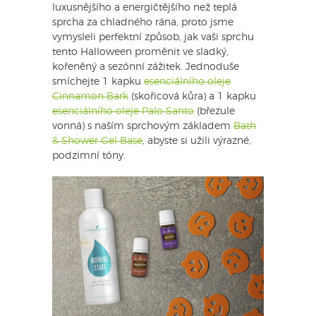
luxusnějšího a energičtějšího než teplá
sprcha za chladného rána, proto jsme
vymysleli perfektní způsob, jak vaši sprchu
tento Halloween proměnit ve sladký,
kořeněný a sezónní zážitek. Jednoduše
smíchejte 1 kapku
esenciálního oleje
Cinnamon Bark
(skořicová kůra) a 1 kapku
esenciálního oleje Palo Santo
(březule
vonná) s naším sprchovým základem
Bath
& Shower Gel Base
, abyste si užili výrazné,
podzimní tóny.