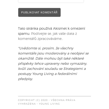
Tato stránka používá Akismet k omezení
spamu.
Podívejte se, jak vaše data z
komentářů zpracováváme.
.
*Uvědomte si, prosím, že všechny
komentáře jsou moderovány a neobjeví se
okamžitě. Dále mohou být také některé
příspěvky lehce upraveny nebo vymazány,
kvůli zachování souladu se Strategiemi a
postupy Young Living a federálními
předpisy.
COPYRIGHT (C) 2020 - VŠECHNA PRÁVA
VYHRAZENA - YOUNG LIVING