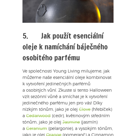
5. Jak použít esenciální
oleje k namíchání báječného
osobitého parfému
Ve společnosti Young Living milujeme, jak
můžeme naše esenciální oleje kombinovat
k vytvoření jedinečných parfémů
a osobitých vůní. Zkuste si tento Halloween
vzít sezónní vůně a smíchat je k vytvoření
jedinečného parfému jen pro vás! Díky
nízkým tónům, jako je olej
Clove
(hřebíček)
a
Cedarwood
(cedr), květinovým středním
tónům, jako je olej
Jasmine
(jasmín)
a
Geranium
(pelargonie), a vysokým tónům,
jako je olej
Orange
(pomeranč) a Cinnamon