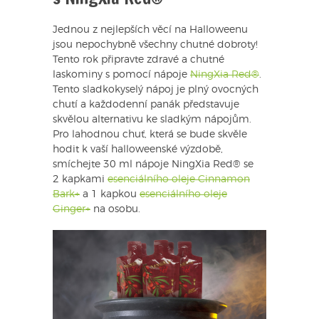
Jednou z nejlepších věcí na Halloweenu
jsou nepochybně všechny chutné dobroty!
Tento rok připravte zdravé a chutné
laskominy s pomocí nápoje
NingXia Red®
.
Tento sladkokyselý nápoj je plný ovocných
chutí a každodenní panák představuje
skvělou alternativu ke sladkým nápojům.
Pro lahodnou chuť, která se bude skvěle
hodit k vaší halloweenské výzdobě,
smíchejte 30 ml nápoje NingXia Red® se
2 kapkami
esenciálního oleje Cinnamon
Bark+
a 1 kapkou
esenciálního oleje
Ginger+
na osobu.