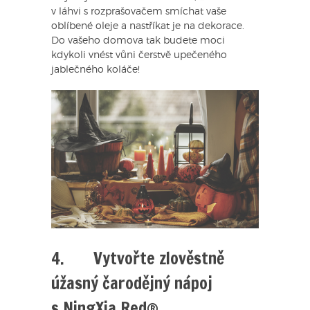
v láhvi s rozprašovačem smíchat vaše
oblíbené oleje a nastříkat je na dekorace.
Do vašeho domova tak budete moci
kdykoli vnést vůni čerstvě upečeného
jablečného koláče!
4. Vytvořte zlověstně
úžasný čarodějný nápoj
s NingXia Red®