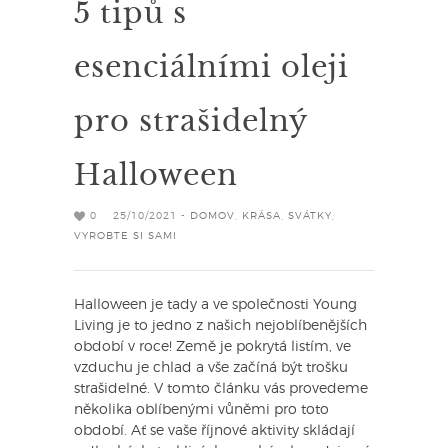
5 tipů s
esenciálními oleji
pro strašidelný
Halloween
0
25/10/2021 -
DOMOV
,
KRÁSA
,
SVÁTKY
,
VYROBTE SI SAMI
Halloween je tady a ve společnosti Young
Living je to jedno z našich nejoblíbenějších
období v roce! Země je pokrytá listím, ve
vzduchu je chlad a vše začíná být trošku
strašidelné. V tomto článku vás provedeme
několika oblíbenými vůněmi pro toto
období. Ať se vaše říjnové aktivity skládají