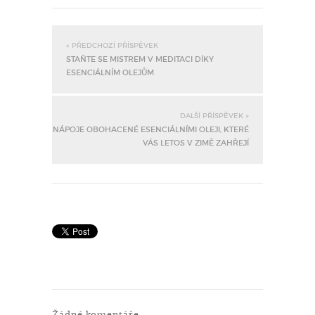
« PŘEDCHOZÍ PŘÍSPĚVEK
STAŇTE SE MISTREM V MEDITACI DÍKY
ESENCIÁLNÍM OLEJŮM
DALŠÍ PŘÍSPĚVEK »
NÁPOJE OBOHACENÉ ESENCIÁLNÍMI OLEJI, KTERÉ
VÁS LETOS V ZIMĚ ZAHŘEJÍ
Žádné komentáře