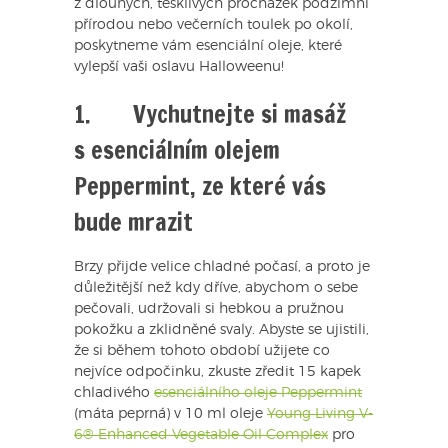
z dlouhých, tesklivých procházek podzimní
přírodou nebo večerních toulek po okolí,
poskytneme vám esenciální oleje, které
vylepší vaši oslavu Halloweenu!
1. Vychutnejte si masáž
s esenciálním olejem
Peppermint, ze které vás
bude mrazit
Brzy přijde velice chladné počasí, a proto je
důležitější než kdy dříve, abychom o sebe
pečovali, udržovali si hebkou a pružnou
pokožku a zklidněné svaly. Abyste se ujistili,
že si během tohoto období užijete co
nejvíce odpočinku, zkuste zředit 15 kapek
chladivého
esenciálního oleje Peppermint
(máta peprná) v 10 ml oleje
Young Living V-
6® Enhanced Vegetable Oil Complex
pro