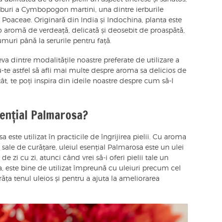
 aburi a Cymbopogon martini, una dintre ierburile
i Poaceae. Originară din India și Indochina, planta este
 o aromă de verdeață, delicată și deosebit de proaspătă,
umuri până la serurile pentru față.
va dintre modalitățile noastre preferate de utilizare a
-te astfel să afli mai multe despre aroma sa delicios de
t, te poți inspira din ideile noastre despre cum să-l
esențial Palmarosa?
a este utilizat în practicile de îngrijirea pielii. Cu aroma
 sale de curățare, uleiul esențial Palmarosa este un ulei
e zi cu zi, atunci când vrei să-i oferi pielii tale un
, este bine de utilizat împreună cu uleiuri precum cel
ăța tenul uleios și pentru a ajuta la ameliorarea