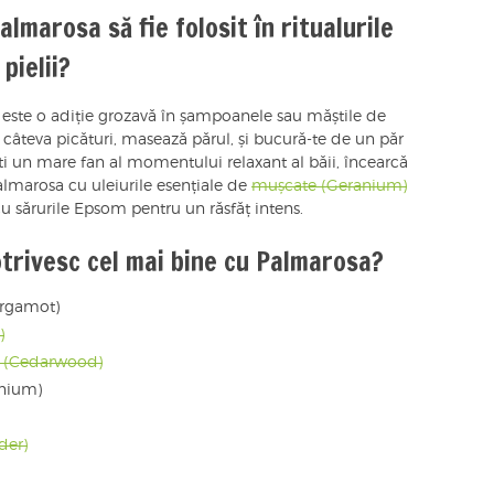
lmarosa să fie folosit în ritualurile
pielii?
a este o adiție grozavă în șampoanele sau măștile de
ă câteva picături, masează părul, și bucură-te de un păr
ști un mare fan al momentului relaxant al băii, încearcă
almarosa cu uleiurile esențiale de
mușcate (Geranium)
cu sărurile Epsom pentru un răsfăț intens.
otrivesc cel mai bine cu Palmarosa?
ergamot)
)
u (Cedarwood)
anium)
der)