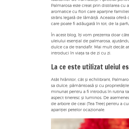
Palmarosa este creat prin distilarea cu
aromatice cu flori care aparține familie
strâns legată de lămâiță. Aceasta oferă
care poate fi adăugată în tot, de la parf
În acest blog, îți vom prezenta doar câte
uleiului esențial de palmarosa, ajutându
dulce ca de trandafir. Mai mult decât atâ
introduci în viața ta de zi cu zi.
La ce este utilizat uleiul 
Atât hrănitor, cât și echilibrant, Palmaros
sa dulce, pământoasă și cu proprietățile
minunat pentru a fi introdus în rutina ta d
aspect tineresc și luminos. De asemenea
de arbore de ceai (Tea Tree) pentru a cur
apariției petelor ocazionale.