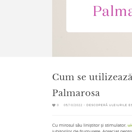
Cum se utilizează
Palmarosa
0
05/10/2022 -
DESCOPERĂ ULEIURILE E
Cu mirosul său liniștitor și stimulator,
ul
iubitorilor de frumusețe. Apreciat pentru 