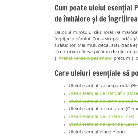
Cum poate uleiul esențial Pa
de îmbăiere și de îngrijirea 
Datorită mirosului său floral, Palmaros
îngrijire a părului. Pur și simplu, adăug
strălucitor. Mai mult decât atât, dacă e
să combini câteva picături de ulei de p
și
mentă verde (Spearmint)
, precum și 
Care uleiuri esențiale să p
Uleiul esențial de bergamotă (B
Uleiul esențial de trandafiri (Rose
Uleiul esențial de lemn de cedr
Uleiul esențial de mușcate (Ger
Uleiul esențial de limete (Lime)
Uleiul esențial de lavandă (Laven
Uleiul esențial Ylang Ylang