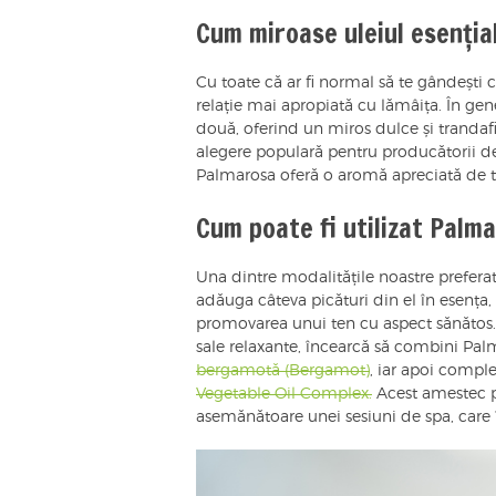
Cum miroase uleiul esenția
Cu toate că ar fi normal să te gândești c
relație mai apropiată cu lămâița. În ge
două, oferind un miros dulce și trandafi
alegere populară pentru producătorii d
Palmarosa oferă o aromă apreciată de 
Cum poate fi utilizat Palma
Una dintre modalitățile noastre preferat
adăuga câteva picături din el în esența, 
promovarea unui ten cu aspect sănătos. Î
sale relaxante, încearcă să combini Pal
bergamotă (Bergamot)
, iar apoi compl
Vegetable Oil Complex.
Acest amestec po
asemănătoare unei sesiuni de spa, care îț