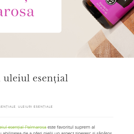
 uleiul esențial
SENȚIALE
,
ULEIURI ESENȚIALE
eiul esențial Palmarosa
este favoritul suprem al
abilitatea de a oferi pielii un aspect tineresc și sănătos,