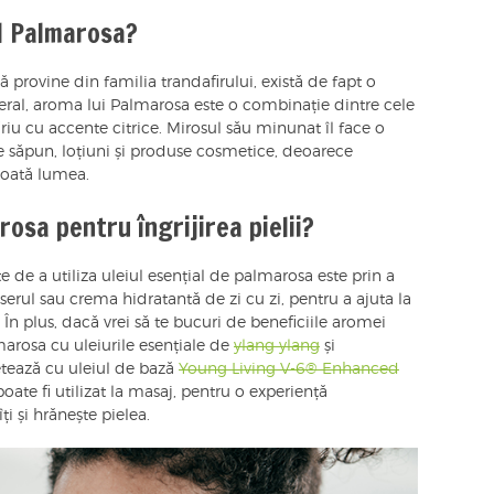
l Palmarosa?
ă provine din familia trandafirului, există de fapt o
neral, aroma lui Palmarosa este o combinație dintre cele
riu cu accente citrice. Mirosul său minunat îl face o
e săpun, loțiuni și produse cosmetice, deoarece
toată lumea.
rosa pentru îngrijirea pielii?
e de a utiliza uleiul esențial de palmarosa este prin a
serul sau crema hidratantă de zi cu zi, pentru a ajuta la
n plus, dacă vrei să te bucuri de beneficiile aromei
marosa cu uleiurile esențiale de
ylang ylang
și
etează cu uleiul de bază
Young Living V-6® Enhanced
ate fi utilizat la masaj, pentru o experiență
i și hrănește pielea.