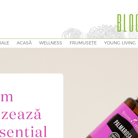
BLO
IALE
ACASĂ
WELLNESS
FRUMUSEȚE
YOUNG LIVING