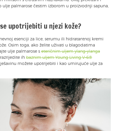
stim mirisom s citrusnim naznakama. Ovaj prekrasni i
no ulje palmarose čestim izborom u proizvodnji sapuna,
e upotrijebiti u njezi kože?
evnoj esenciji za lice, serumu ili hidratantnoj kremi
ože. Osim toga, ako želite uživati u blagodatima
jte ulje palmarose s
eteričnim uljem ylang-ylanga
 razrijedite ih
baznim uljem Young Living V-6®
ešavinu možete upotrijebiti i kao umirujuće ulje za