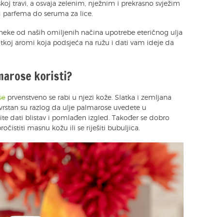
skoj travi, a osvaja zelenim, nježnim i prekrasno svježim
 parfema do seruma za lice.
 neke od naših omiljenih načina upotrebe eteričnog ulja
atkoj aromi koja podsjeća na ružu i dati vam ideje da
marose koristi?
se
prvenstveno se rabi u njezi kože. Slatka i zemljana
vrstan su razlog da ulje palmarose uvedete u
ite dati blistav i pomlađen izgled. Također se dobro
očistiti masnu kožu ili se riješiti bubuljica.