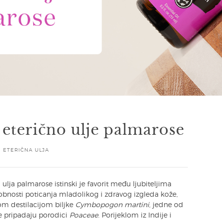
 eterično ulje palmarose
E ETERIČNA ULJA
 ulja palmarose istinski je favorit među ljubiteljima
obnosti poticanja mladolikog i zdravog izgleda kože,
om destilacijom biljke
Cymbopogon martini
, jedne od
je pripadaju porodici
Poaceae
. Porijeklom iz Indije i