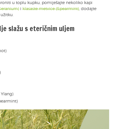
uroniti u toplu kupku, pomiješajte nekoliko kapi
(Geranium)
i
klasaste metvice (Spearmint)
, dodajte
užitku.
lje slažu s eteričnim uljem
mot)
)
 Ylang)
pearmint)