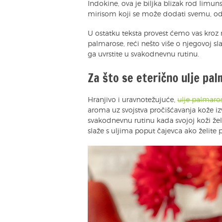
Indokine, ova je biljka blizak rod limun
mirisom koji se može dodati svemu, od
U ostatku teksta provest ćemo vas kroz
palmarose, reći nešto više o njegovoj sl
ga uvrstite u svakodnevnu rutinu.
Za što se eterično ulje pal
Hranjivo i uravnotežujuće,
ulje palmaro
aroma uz svojstva pročišćavanja kože iz
svakodnevnu rutinu kada svojoj koži žel
slaže s uljima poput čajevca ako želite pr