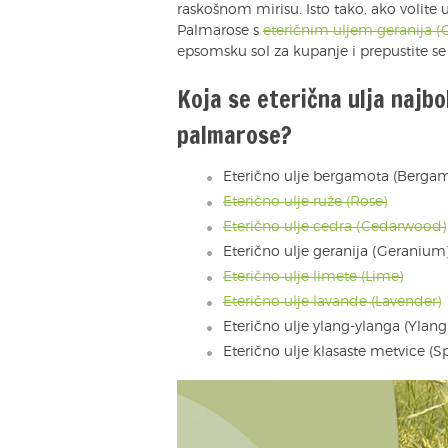
raskošnom mirisu. Isto tako, ako volite 
Palmarose s
eteričnim uljem geranija 
epsomsku sol za kupanje i prepustite se 
Koja se eterična ulja najbo
palmarose?
Eterično ulje bergamota (Berga
Eterično ulje ruže (Rose)
Eterično ulje cedra (Cedarwood)
Eterično ulje geranija (Geranium
Eterično ulje limete (Lime)
Eterično ulje lavande (Lavender)
Eterično ulje ylang-ylanga (Ylang
Eterično ulje klasaste metvice (S