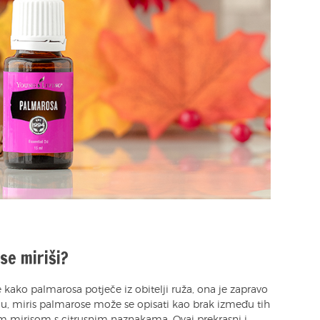
se miriši?
 kako palmarosa potječe iz obitelji ruža, ona je zapravo
emu, miris palmarose može se opisati kao brak između tih