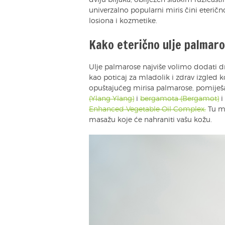
dviju biljaka, obilježen slatkim ružiča
univerzalno popularni miris čini eterič
losiona i kozmetike.
Kako eterično ulje palmaros
Ulje palmarose najviše volimo dodati dn
kao poticaj za mladolik i zdrav izgled k
opuštajućeg mirisa palmarose, pomiješa
(Ylang Ylang)
i
bergamota (Bergamot)
i
Enhanced Vegetable Oil Complex.
Tu mj
masažu koje će nahraniti vašu kožu.