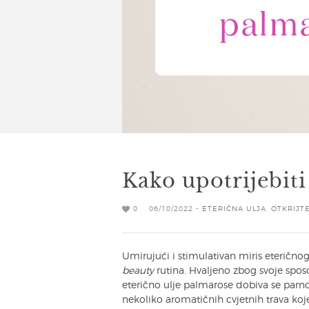
Kako upotrijebiti
0
06/10/2022 -
ETERIČNA ULJA
,
OTKRIJT
Umirujući i stimulativan miris eteričnog
beauty
rutina. Hvaljeno zbog svoje spos
eterično ulje palmarose dobiva se parn
nekoliko aromatičnih cvjetnih trava ko