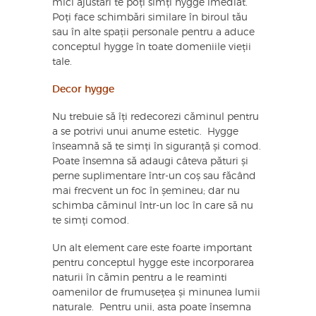
mici ajustări te poți simți hygge imediat.
Poți face schimbări similare în biroul tău
sau în alte spații personale pentru a aduce
conceptul hygge în toate domeniile vieții
tale.
Decor hygge
Nu trebuie să îți redecorezi căminul pentru
a se potrivi unui anume estetic. Hygge
înseamnă să te simți în siguranță și comod.
Poate însemna să adaugi câteva pături și
perne suplimentare într-un coș sau făcând
mai frecvent un foc în șemineu; dar nu
schimba căminul într-un loc în care să nu
te simți comod.
Un alt element care este foarte important
pentru conceptul hygge este incorporarea
naturii în cămin pentru a le reaminti
oamenilor de frumusețea și minunea lumii
naturale. Pentru unii, asta poate însemna