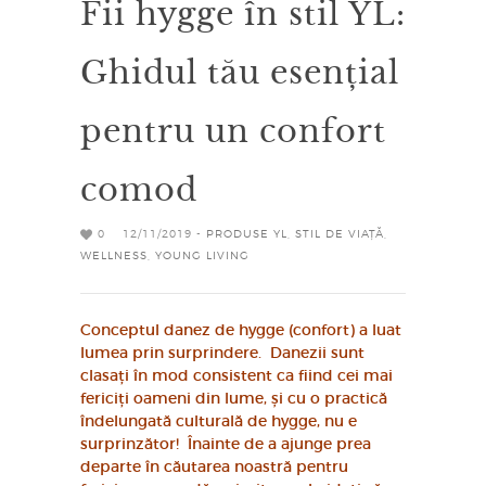
Fii hygge în stil YL:
Ghidul tău esențial
pentru un confort
comod
0
12/11/2019 -
PRODUSE YL
,
STIL DE VIAȚĂ
,
WELLNESS
,
YOUNG LIVING
Conceptul danez de hygge (confort) a luat
lumea prin surprindere. Danezii sunt
clasați în mod consistent ca fiind cei mai
fericiți oameni din lume, și cu o practică
îndelungată culturală de hygge, nu e
surprinzător! Înainte de a ajunge prea
departe în căutarea noastră pentru