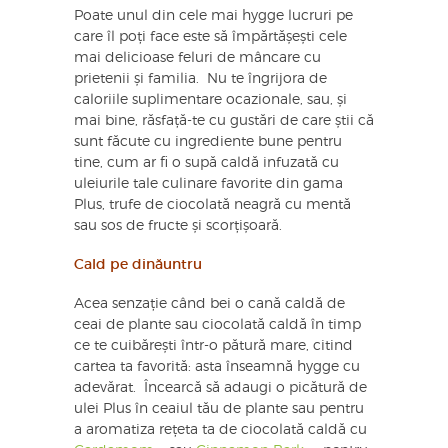
Poate unul din cele mai hygge lucruri pe
care îl poți face este să împărtășești cele
mai delicioase feluri de mâncare cu
prietenii și familia. Nu te îngrijora de
caloriile suplimentare ocazionale, sau, și
mai bine, răsfață-te cu gustări de care știi că
sunt făcute cu ingrediente bune pentru
tine, cum ar fi o supă caldă infuzată cu
uleiurile tale culinare favorite din gama
Plus, trufe de ciocolată neagră cu mentă
sau sos de fructe și scorțișoară.
Cald pe dinăuntru
Acea senzație când bei o cană caldă de
ceai de plante sau ciocolată caldă în timp
ce te cuibărești într-o pătură mare, citind
cartea ta favorită: asta înseamnă hygge cu
adevărat. Încearcă să adaugi o picătură de
ulei Plus în ceaiul tău de plante sau pentru
a aromatiza rețeta ta de ciocolată caldă cu