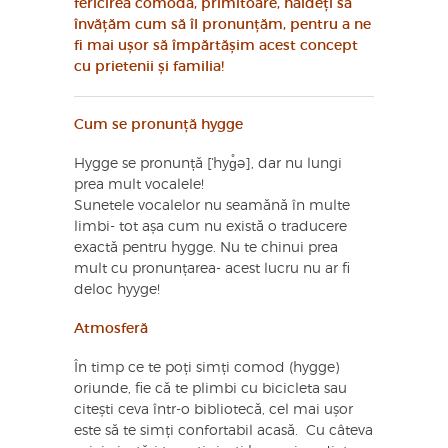
fericirea comodă, primitoare, haideți să
învățăm cum să îl pronunțăm, pentru a ne
fi mai ușor să împărtășim acest concept
cu prietenii și familia!
Cum se pronunță hygge
Hygge se pronunță [ˈhyɡ̊ə], dar nu lungi
prea mult vocalele!
Sunetele vocalelor nu seamănă în multe
limbi- tot așa cum nu există o traducere
exactă pentru hygge. Nu te chinui prea
mult cu pronunțarea- acest lucru nu ar fi
deloc hyyge!
Atmosferă
În timp ce te poți simți comod (hygge)
oriunde, fie că te plimbi cu bicicleta sau
citești ceva într-o bibliotecă, cel mai ușor
este să te simți confortabil acasă. Cu câteva