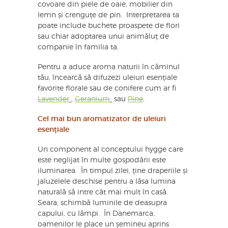
covoare din piele de oaie, mobilier din
lemn și crenguțe de pin. Interpretarea ta
poate include buchete proaspete de flori
sau chiar adoptarea unui animăluț de
companie în familia ta.
Pentru a aduce aroma naturii în căminul
tău, încearcă să difuzezi uleiuri esențiale
favorite florale sau de conifere cum ar fi
Lavender
,
Geranium
sau
Pine
.
Cel mai bun aromatizator de uleiuri
esențiale
Un component al conceptului hygge care
este neglijat în multe gospodării este
iluminarea. În timpul zilei, ține draperiile și
jaluzelele deschise pentru a lăsa lumina
naturală să intre cât mai mult în casă.
Seara, schimbă luminile de deasupra
capului, cu lămpi. În Danemarca,
oamenilor le place un șemineu aprins