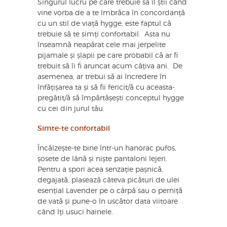
Singurul lucru pe care trebuie să îl știi când
vine vorba de a te îmbrăca în concordanță
cu un stil de viață hygge, este faptul că
trebuie să te simți confortabil. Asta nu
înseamnă neapărat cele mai jerpelite
pijamale și șlapii pe care probabil că ar fi
trebuit să îi fi aruncat acum câțiva ani. De
asemenea, ar trebui să ai încredere în
înfățișarea ta și să fii fericit/ă cu aceasta-
pregătit/ă să împărtășești conceptul hygge
cu cei din jurul tău.
Simte-te confortabil
Încălzește-te bine într-un hanorac pufos,
șosete de lână și niște pantaloni lejeri.
Pentru a spori acea senzație pașnică,
degajată, plasează câteva picături de ulei
esențial Lavender pe o cârpă sau o perniță
de vată și pune-o în uscător data viitoare
când îți usuci hainele.