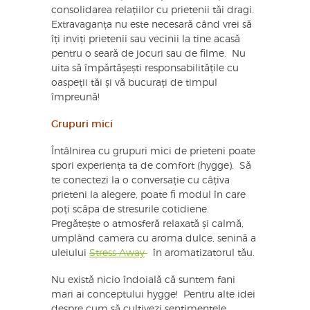
consolidarea relațiilor cu prietenii tăi dragi.
Extravaganța nu este necesară când vrei să
îți inviți prietenii sau vecinii la tine acasă
pentru o seară de jocuri sau de filme. Nu
uita să împărtășești responsabilitățile cu
oaspeții tăi și vă bucurați de timpul
împreună!
Grupuri mici
Întâlnirea cu grupuri mici de prieteni poate
spori experiența ta de comfort (hygge). Să
te conectezi la o conversație cu câțiva
prieteni la alegere, poate fi modul în care
poți scăpa de stresurile cotidiene.
Pregătește o atmosferă relaxată și calmă,
umplând camera cu aroma dulce, senină a
uleiului
Stress Away
în aromatizatorul tău.
Nu există nicio îndoială că suntem fani
mari ai conceptului hygge! Pentru alte idei
despre cum să cultivezi sentimentele