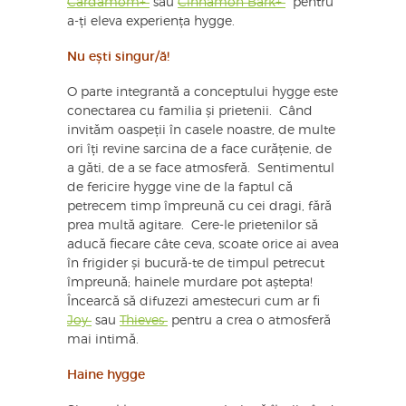
Cardamom+
sau
Cinnamon Bark+
pentru
a-ți eleva experiența hygge.
Nu ești singur/ă!
O parte integrantă a conceptului hygge este
conectarea cu familia și prietenii. Când
invităm oaspeții în casele noastre, de multe
ori îți revine sarcina de a face curățenie, de
a găti, de a se face atmosferă. Sentimentul
de fericire hygge vine de la faptul că
petrecem timp împreună cu cei dragi, fără
prea multă agitare. Cere-le prietenilor să
aducă fiecare câte ceva, scoate orice ai avea
în frigider și bucură-te de timpul petrecut
împreună; hainele murdare pot aștepta!
Încearcă să difuzezi amestecuri cum ar fi
Joy
sau
Thieves
pentru a crea o atmosferă
mai intimă.
Haine hygge