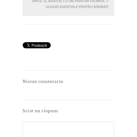
SIMTE-TE ARĂTOS CU UN PARFUM FRUMOS: 7
ULEIURI ESENȚIALE PENTRU BĂRBAȚI
Niciun comentariu
Scrie un răspuns