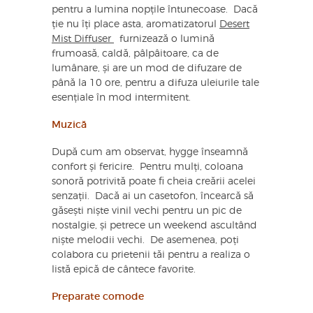
pentru a lumina nopțile întunecoase. Dacă
ție nu îți place asta, aromatizatorul
Desert
Mist Diffuser
furnizează o lumină
frumoasă, caldă, pâlpâitoare, ca de
lumânare, și are un mod de difuzare de
până la 10 ore, pentru a difuza uleiurile tale
esențiale în mod intermitent.
Muzică
După cum am observat, hygge înseamnă
confort și fericire. Pentru mulți, coloana
sonoră potrivită poate fi cheia creării acelei
senzații. Dacă ai un casetofon, încearcă să
găsești niște vinil vechi pentru un pic de
nostalgie, și petrece un weekend ascultând
niște melodii vechi. De asemenea, poți
colabora cu prietenii tăi pentru a realiza o
listă epică de cântece favorite.
Preparate comode