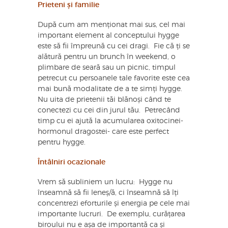
Prieteni și familie
După cum am menționat mai sus, cel mai
important element al conceptului hygge
este să fii împreună cu cei dragi. Fie că ți se
alătură pentru un brunch în weekend, o
plimbare de seară sau un picnic, timpul
petrecut cu persoanele tale favorite este cea
mai bună modalitate de a te simți hygge.
Nu uita de prietenii tăi blănoși când te
conectezi cu cei din jurul tău. Petrecând
timp cu ei ajută la acumularea oxitocinei-
hormonul dragostei- care este perfect
pentru hygge.
Întâlniri ocazionale
Vrem să subliniem un lucru: Hygge nu
înseamnă să fii leneș/ă, ci înseamnă să îți
concentrezi eforturile și energia pe cele mai
importante lucruri. De exemplu, curățarea
biroului nu e așa de importantă ca și