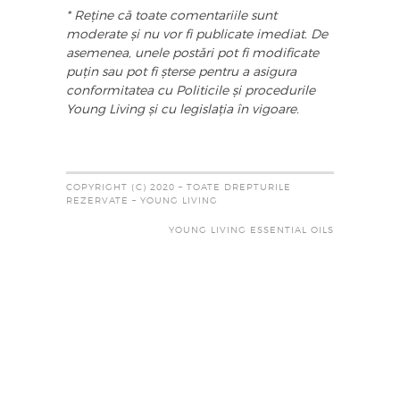
* Reține că toate comentariile sunt
moderate și nu vor fi publicate imediat. De
asemenea, unele postări pot fi modificate
puțin sau pot fi șterse pentru a asigura
conformitatea cu Politicile și procedurile
Young Living și cu legislația în vigoare.
COPYRIGHT (C) 2020 – TOATE DREPTURILE
REZERVATE – YOUNG LIVING
YOUNG LIVING ESSENTIAL OILS