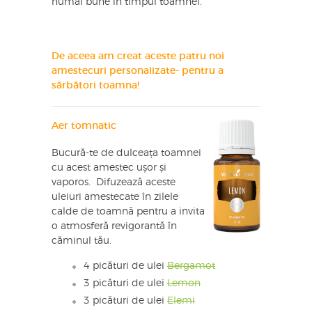
numai bune în timpul toamnei.
De aceea am creat aceste patru noi
amestecuri personalizate- pentru a
sărbători toamna!
Aer tomnatic
Bucură-te de dulceața toamnei
cu acest amestec ușor și
vaporos. Difuzează aceste
uleiuri amestecate în zilele
calde de toamnă pentru a invita
o atmosferă revigorantă în
căminul tău.
4 picături de ulei
Bergamot
3 picături de ulei
Lemon
3 picături de ulei
Elemi