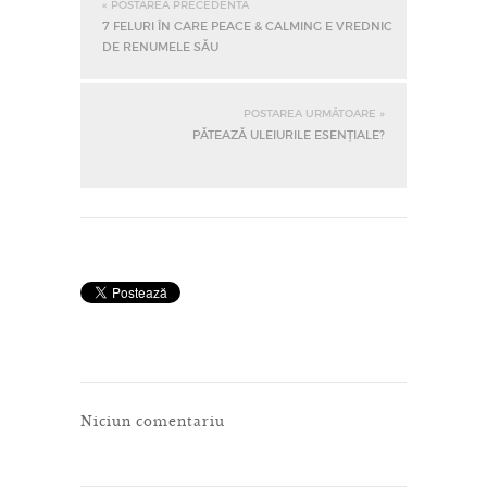
« POSTAREA PRECEDENTĂ
7 FELURI ÎN CARE PEACE & CALMING E VREDNIC
DE RENUMELE SĂU
POSTAREA URMĂTOARE »
PĂTEAZĂ ULEIURILE ESENȚIALE?
Niciun comentariu