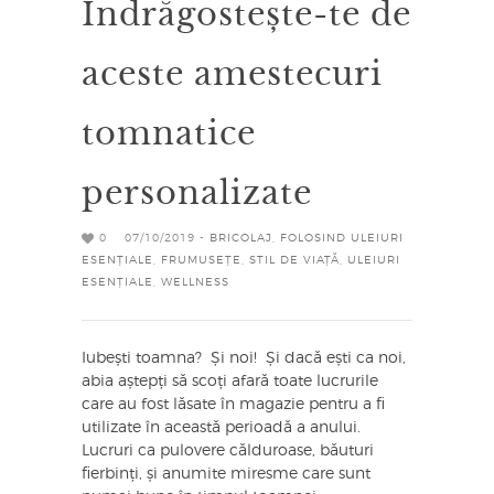
Îndrăgostește-te de
aceste amestecuri
tomnatice
personalizate
0
07/10/2019 -
BRICOLAJ
,
FOLOSIND ULEIURI
ESENȚIALE
,
FRUMUSEȚE
,
STIL DE VIAȚĂ
,
ULEIURI
ESENȚIALE
,
WELLNESS
Iubești toamna? Și noi! Și dacă ești ca noi,
abia aștepți să scoți afară toate lucrurile
care au fost lăsate în magazie pentru a fi
utilizate în această perioadă a anului.
Lucruri ca pulovere călduroase, băuturi
fierbinți, și anumite miresme care sunt