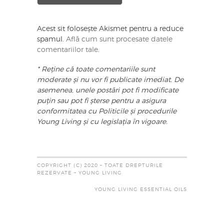
Acest sit folosește Akismet pentru a reduce
spamul.
Află cum sunt procesate datele
comentariilor tale
.
* Reține că toate comentariile sunt
moderate și nu vor fi publicate imediat. De
asemenea, unele postări pot fi modificate
puțin sau pot fi șterse pentru a asigura
conformitatea cu Politicile și procedurile
Young Living și cu legislația în vigoare.
COPYRIGHT (C) 2020 – TOATE DREPTURILE
REZERVATE – YOUNG LIVING
YOUNG LIVING ESSENTIAL OILS