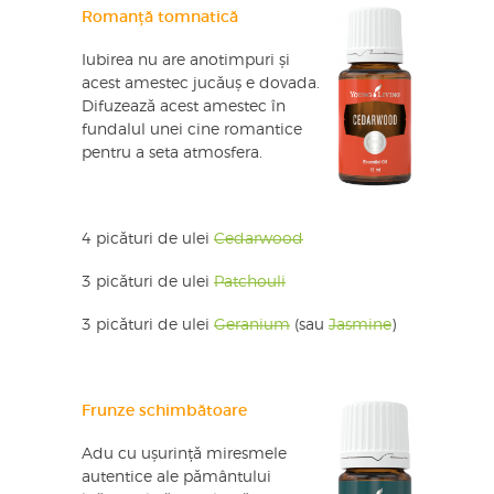
Romanță tomnatică
Iubirea nu are anotimpuri și
acest amestec jucăuș e dovada.
Difuzează acest amestec în
fundalul unei cine romantice
pentru a seta atmosfera.
4 picături de ulei
Cedarwood
3 picături de ulei
Patchouli
3 picături de ulei
Geranium
(sau
Jasmine
)
Frunze schimbătoare
Adu cu ușurință miresmele
autentice ale pământului