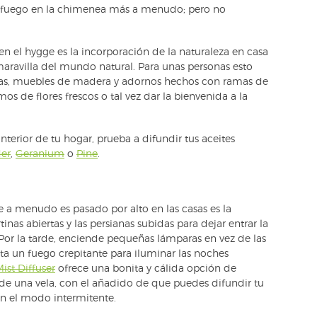
l fuego en la chimenea más a menudo; pero no
 el hygge es la incorporación de la naturaleza en casa
 maravilla del mundo natural. Para unas personas esto
das, muebles de madera y adornos hechos con ramas de
os de flores frescos o tal vez dar la bienvenida a la
interior de tu hogar, prueba a difundir tus aceites
er
,
Geranium
o
Pine
.
a menudo es pasado por alto en las casas es la
tinas abiertas y las persianas subidas para dejar entrar la
 Por la tarde, enciende pequeñas lámparas en vez de las
nta un fuego crepitante para iluminar las noches
ist Diffuser
ofrece una bonita y cálida opción de
de una vela, con el añadido de que puedes difundir tu
 en el modo intermitente.