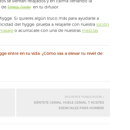
dos se sientan relajados y en calma llenando la
a de
Stress Away
en tu difusor.
ygge. Si quieres algún truco más para ayudarte a
elicidad del hygge, prueba a relajarte con nuestra
loción
 masaje
o acurrúcate con una de nuestras
mezclas
ge entre en tu vida. ¿Cómo vas a elevar tu nivel de
SIGUIENTE PUBLICACIÓN »
SIÉNTETE GENIAL, HUELE GENIAL: 7 ACEITES
ESENCIALES PARA HOMBRE