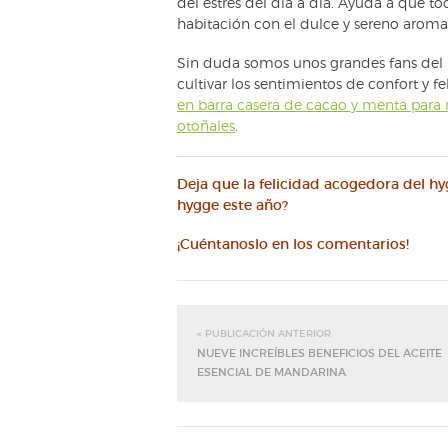
del estrés del día a día. Ayuda a que to
habitación con el dulce y sereno arom
Sin duda somos unos grandes fans del h
cultivar los sentimientos de confort y f
en barra casera de cacao y menta para
otoñales
.
Deja que la felicidad acogedora del hyg
hygge este año?
¡Cuéntanoslo en los comentarios!
« PUBLICACIÓN ANTERIOR
NUEVE INCREÍBLES BENEFICIOS DEL ACEITE
ESENCIAL DE MANDARINA