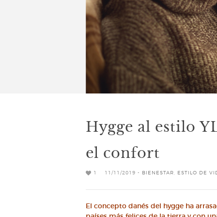
Hygge al estilo YL
el confort
1
11/11/2019 -
BIENESTAR
,
ESTILO DE VI
El concepto danés del hygge ha arrasa
países más felices de la tierra y con un