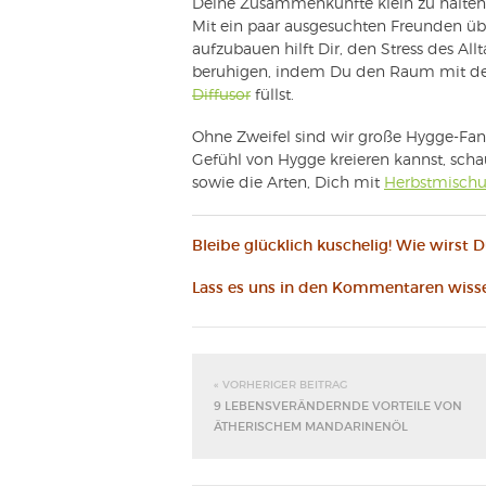
Deine Zusammenkünfte klein zu halten,
Mit ein paar ausgesuchten Freunden üb
aufzubauen hilft Dir, den Stress des All
beruhigen, indem Du den Raum mit d
Diffusor
füllst.
Ohne Zweifel sind wir große Hygge-Fa
Gefühl von Hygge kreieren kannst, sch
sowie die Arten, Dich mit
Herbstmisch
Bleibe glücklich kuschelig! Wie wirst 
Lass es uns in den Kommentaren wiss
« VORHERIGER BEITRAG
9 LEBENSVERÄNDERNDE VORTEILE VON
ÄTHERISCHEM MANDARINENÖL