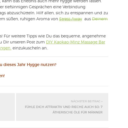
 kann das Erlebnis auch mehr hygge werden lassen.
er tiefsinnigen Gesprächen eine Verbindung
tags abzuschütteln. Hilf allen, sich zu entspannen und zu
em süßen, ruhigen Aroma von
Stress Away
aus
Deinem
ns! Für weitere Tipps wie Du das bequeme, angenehme
au Dir unseren Post zum
DIY Kaokao-Minz Massage Bar
ungen
einzukuscheln an..
Du dieses Jahr Hygge nutzen?
en!
NÄCHSTER BEITRAG »
FÜHLE DICH ATTRAKTIV UND RIECHE AUCH SO: 7
ÄTHERISCHE ÖLE FÜR MÄNNER