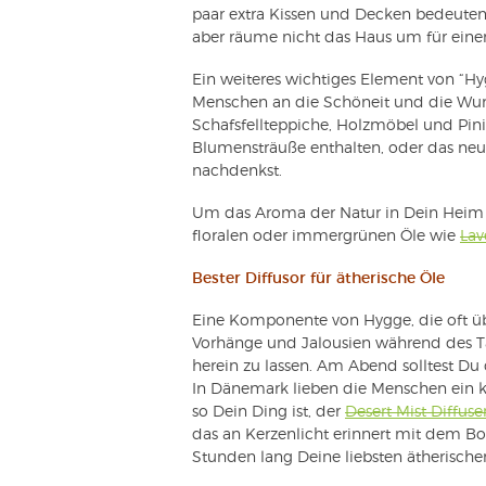
paar extra Kissen und Decken bedeuten
aber räume nicht das Haus um für einen 
Ein weiteres wichtiges Element von “Hy
Menschen an die Schöneit und die Wund
Schafsfellteppiche, Holzmöbel und Pini
Blumensträuße enthalten, oder das neu
nachdenkst.
Um das Aroma der Natur in Dein Heim z
floralen oder immergrünen Öle wie
Lav
Bester Diffusor für ätherische Öle
Eine Komponente von Hygge, die oft übe
Vorhänge und Jalousien während des Tag
herein zu lassen. Am Abend solltest Du
In Dänemark lieben die Menschen ein k
so Dein Ding ist, der
Desert Mist Diffuse
das an Kerzenlicht erinnert mit dem B
Stunden lang Deine liebsten ätherischen