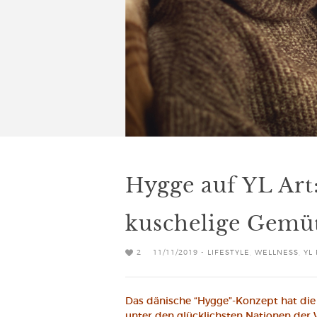
Hygge auf YL Art
kuschelige Gemüt
2
11/11/2019 -
LIFESTYLE
,
WELLNESS
,
YL
Das dänische “Hygge”-Konzept hat die
unter den glücklichsten Nationen der 