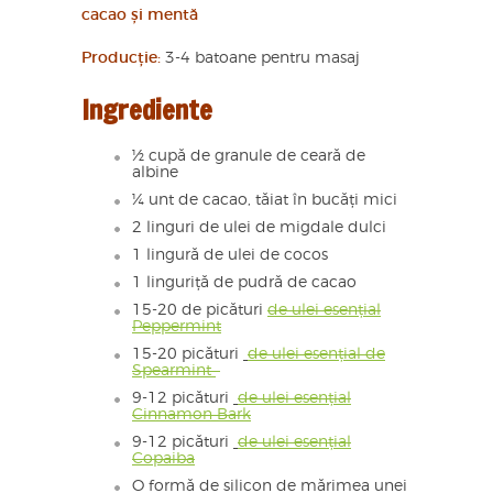
cacao și mentă
Producție:
3-4 batoane pentru masaj
Ingrediente
½ cupă de granule de ceară de
albine
¼ unt de cacao, tăiat în bucăți mici
2 linguri de ulei de migdale dulci
1 lingură de ulei de cocos
1 linguriță de pudră de cacao
15-20 de picături
de ulei esențial
Peppermint
15-20 picături
de ulei esențial de
Spearmint
9-12 picături
de ulei esențial
Cinnamon Bark
9-12 picături
de ulei esențial
Copaiba
O formă de silicon de mărimea unei