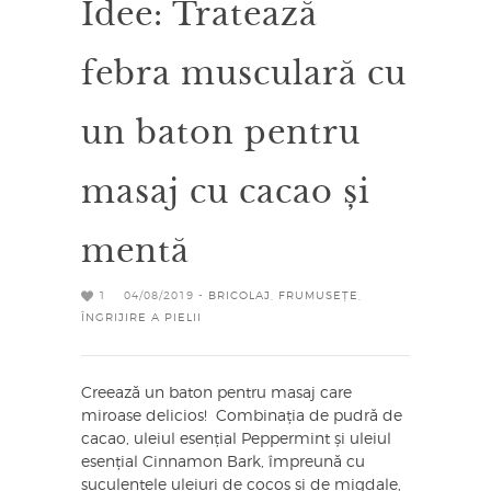
Idee: Tratează
febra musculară cu
un baton pentru
masaj cu cacao și
mentă
1
04/08/2019 -
BRICOLAJ
,
FRUMUSEȚE
,
ÎNGRIJIRE A PIELII
Creează un baton pentru masaj care
miroase delicios! Combinația de pudră de
cacao, uleiul esențial Peppermint și uleiul
esențial Cinnamon Bark, împreună cu
suculentele uleiuri de cocos și de migdale,