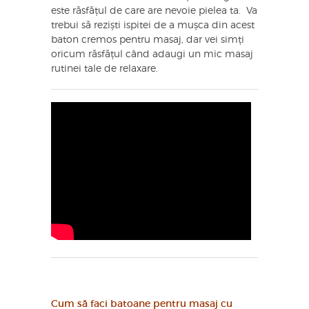
este răsfățul de care are nevoie pielea ta. Va
trebui să reziști ispitei de a mușca din acest
baton cremos pentru masaj, dar vei simți
oricum răsfățul când adaugi un mic masaj
rutinei tale de relaxare.
Cum să faci batoane pentru masaj cu