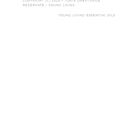
COPYRIGHT (C) 2020 – TOATE DREPTURILE
REZERVATE – YOUNG LIVING
YOUNG LIVING ESSENTIAL OILS