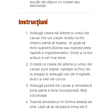
bucăți de săpun cu creste sau
denivelări
Instrucțiuni
Adaugă ceara de albine și untul de
cacao într-un cazan dublu la foc
mediu până se topesc. Ai grijă să
eviți supraîncălzirea sau topirea prea
rapidă a ingredientelor. Încet și la foc
scăzut e cel mai bine.
O dată ce ceara de albine și untul de
cacao sunt topite, oprește ochiul de
la aragaz și adaugă ulei de migdale
dulci și ulei de cocos.
Adaugă pudră de cacao și amestecă
bine până e bine încorporată, fără
cocoloașe.
Toarnă amestecul în forma aleasă de
tine. Lasă să se răcească timp de 5