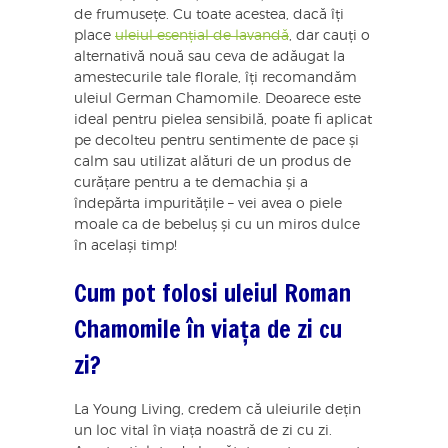
de frumusețe. Cu toate acestea, dacă îți
place
uleiul esențial de lavandă
, dar cauți o
alternativă nouă sau ceva de adăugat la
amestecurile tale florale, îți recomandăm
uleiul German Chamomile. Deoarece este
ideal pentru pielea sensibilă, poate fi aplicat
pe decolteu pentru sentimente de pace și
calm sau utilizat alături de un produs de
curățare pentru a te demachia și a
îndepărta impuritățile – vei avea o piele
moale ca de bebeluș și cu un miros dulce
în același timp!
Cum pot folosi uleiul Roman
Chamomile în viața de zi cu
zi?
La Young Living, credem că uleiurile dețin
un loc vital în viața noastră de zi cu zi.