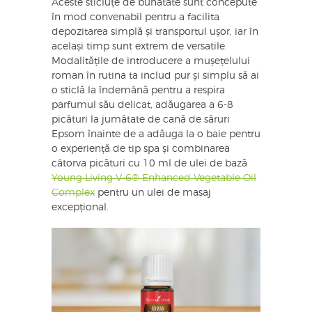
Aceste sticluțe de bunătate sunt concepute
în mod convenabil pentru a facilita
depozitarea simplă și transportul ușor, iar în
același timp sunt extrem de versatile.
Modalitățile de introducere a mușețelului
roman în rutina ta includ pur și simplu să ai
o sticlă la îndemână pentru a respira
parfumul său delicat, adăugarea a 6-8
picături la jumătate de cană de săruri
Epsom înainte de a adăuga la o baie pentru
o experiență de tip spa și combinarea
câtorva picături cu 10 ml de ulei de bază
Young Living V-6® Enhanced Vegetable Oil
Complex
pentru un ulei de masaj
excepțional.