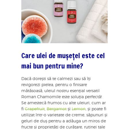
Care ulei de mușețel este cel
mai bun pentru mine?
Dacă dorești să te calmezi sau să îți
revigorezi pielea, pentru o finisare
mătăsoasă, uleiul nostru esențial versatil
Roman Chamomile este soluția perfectă!
Se amestecă frumos cu alte uleiuri, cum ar
fi
Grapefruit
,
Bergamot
și
Lemon
, și poate fi
utilizat într-o varietate de creme, săpunuri și
geluri de duș pentru a adăuga un miros de
fructe și proprietăți de curățare, rutinei tale