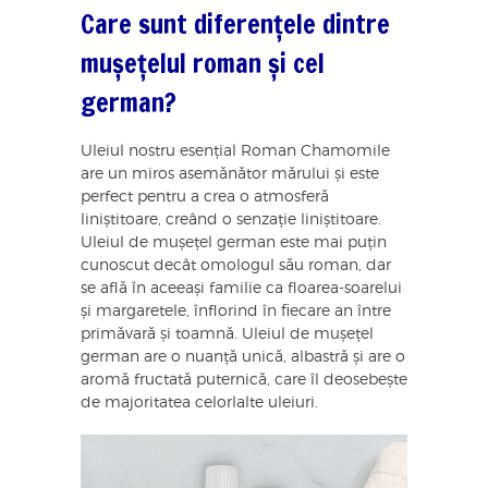
Care sunt diferențele dintre
mușețelul roman și cel
german?
Uleiul nostru esențial Roman Chamomile
are un miros asemănător mărului și este
perfect pentru a crea o atmosferă
liniștitoare, creând o senzație liniștitoare.
Uleiul de mușețel german este mai puțin
cunoscut decât omologul său roman, dar
se află în aceeași familie ca floarea-soarelui
și margaretele, înflorind în fiecare an între
primăvară și toamnă. Uleiul de mușețel
german are o nuanță unică, albastră și are o
aromă fructată puternică, care îl deosebește
de majoritatea celorlalte uleiuri.