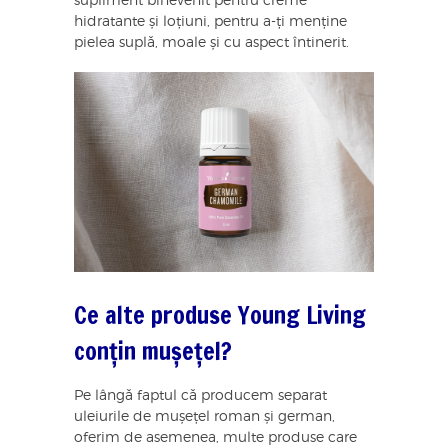
supliment binevenit pentru creme
hidratante și loțiuni, pentru a-ți menține
pielea suplă, moale și cu aspect întinerit.
Ce alte produse Young Living
conțin mușețel?
Pe lângă faptul că producem separat
uleiurile de mușețel roman și german,
oferim de asemenea, multe produse care