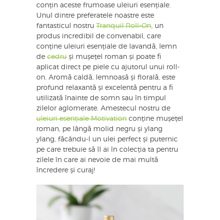
conțin aceste frumoase uleiuri esențiale.
Unul dintre preferatele noastre este
fantasticul nostru
Tranquil Roll-On
, un
produs incredibil de convenabil, care
conține uleiuri esențiale de lavandă, lemn
de
cedru
și mușețel roman și poate fi
aplicat direct pe piele cu ajutorul unui roll-
on. Aromă caldă, lemnoasă și florală, este
profund relaxantă și excelentă pentru a fi
utilizată înainte de somn sau în timpul
zilelor aglomerate. Amestecul nostru de
uleiuri esențiale Motivation
conține mușețel
roman, pe lângă molid negru și ylang
ylang, făcându-l un ulei perfect și puternic
pe care trebuie să îl ai în colecția ta pentru
zilele în care ai nevoie de mai multă
încredere și curaj!