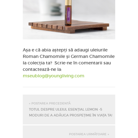
Așa e că abia aștepți să adaugi uleiurile
Roman Chamomile și German Chamomile
la colecția ta? Scrie-ne în comentarii sau
contactează-ne la:
mseublog@youngliving.com
« POSTAREA PRECEDENTĂ
TOTUL DESPRE ULEIUL ESENȚIAL LEMON -5
MODURI DE A ADĂUGA PROSPEȚIME ÎN VIAȚA TA!
POSTAREA URMĂTOARE »