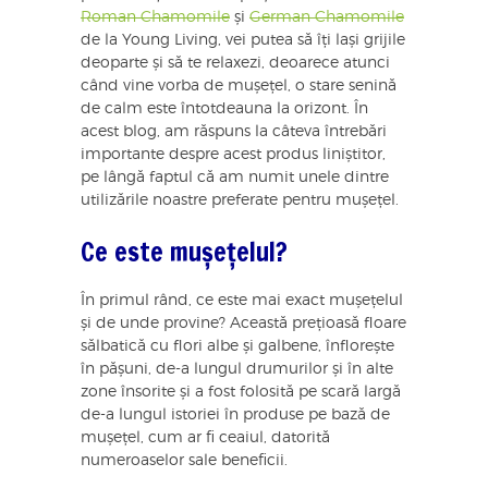
Roman Chamomile
și
German Chamomile
de la Young Living, vei putea să îți lași grijile
deoparte și să te relaxezi, deoarece atunci
când vine vorba de mușețel, o stare senină
de calm este întotdeauna la orizont. În
acest blog, am răspuns la câteva întrebări
importante despre acest produs liniștitor,
pe lângă faptul că am numit unele dintre
utilizările noastre preferate pentru mușețel.
Ce este mușețelul?
În primul rând, ce este mai exact mușețelul
și de unde provine? Această prețioasă floare
sălbatică cu flori albe și galbene, înflorește
în pășuni, de-a lungul drumurilor și în alte
zone însorite și a fost folosită pe scară largă
de-a lungul istoriei în produse pe bază de
mușețel, cum ar fi ceaiul, datorită
numeroaselor sale beneficii.