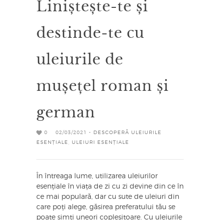
Liniștește-te și
destinde-te cu
uleiurile de
mușețel roman și
german
0
02/03/2021 -
DESCOPERĂ ULEIURILE
ESENȚIALE
,
ULEIURI ESENȚIALE
În întreaga lume, utilizarea uleiurilor
esențiale în viața de zi cu zi devine din ce în
ce mai populară, dar cu sute de uleiuri din
care poți alege, găsirea preferatului tău se
poate simți uneori copleșitoare. Cu uleiurile