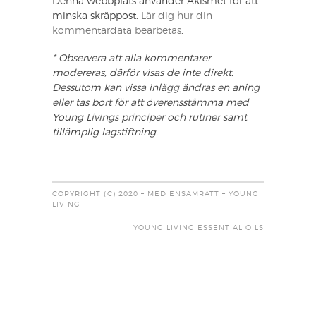
Denna webbplats använder Akismet för att
minska skräppost.
Lär dig hur din
kommentardata bearbetas
.
* Observera att alla kommentarer
modereras, därför visas de inte direkt.
Dessutom kan vissa inlägg ändras en aning
eller tas bort för att överensstämma med
Young Livings principer och rutiner samt
tillämplig lagstiftning.
COPYRIGHT (C) 2020 – MED ENSAMRÄTT – YOUNG
LIVING
YOUNG LIVING ESSENTIAL OILS