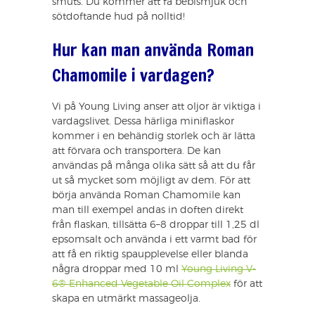
smuts. Du kommer att få bebismjuk och
sötdoftande hud på nolltid!
Hur kan man använda Roman
Chamomile i vardagen?
Vi på Young Living anser att oljor är viktiga i
vardagslivet. Dessa härliga miniflaskor
kommer i en behändig storlek och är lätta
att förvara och transportera. De kan
användas på många olika sätt så att du får
ut så mycket som möjligt av dem. För att
börja använda Roman Chamomile kan
man till exempel andas in doften direkt
från flaskan, tillsätta 6–8 droppar till 1,25 dl
epsomsalt och använda i ett varmt bad för
att få en riktig spaupplevelse eller blanda
några droppar med 10 ml
Young Living V-
6® Enhanced Vegetable Oil Complex
för att
skapa en utmärkt massageolja.