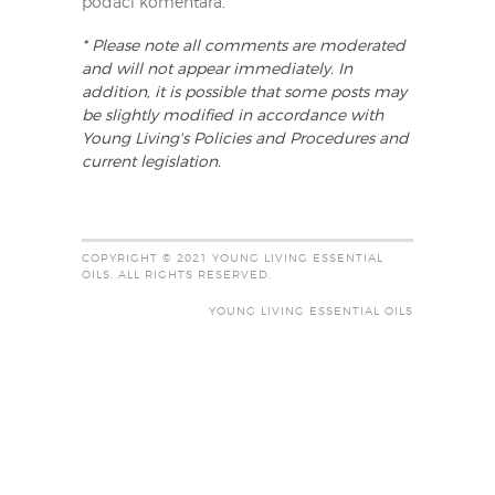
podaci komentara
.
* Please note all comments are moderated
and will not appear immediately. In
addition, it is possible that some posts may
be slightly modified in accordance with
Young Living's Policies and Procedures and
current legislation.
COPYRIGHT © 2021 YOUNG LIVING ESSENTIAL
OILS. ALL RIGHTS RESERVED.
YOUNG LIVING ESSENTIAL OILS