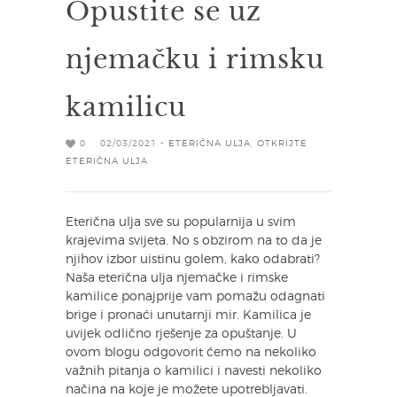
Opustite se uz
njemačku i rimsku
kamilicu
0
02/03/2021 -
ETERIČNA ULJA
,
OTKRIJTE
ETERIČNA ULJA
Eterična ulja sve su popularnija u svim
krajevima svijeta. No s obzirom na to da je
njihov izbor uistinu golem, kako odabrati?
Naša eterična ulja njemačke i rimske
kamilice ponajprije vam pomažu odagnati
brige i pronaći unutarnji mir. Kamilica je
uvijek odlično rješenje za opuštanje. U
ovom blogu odgovorit ćemo na nekoliko
važnih pitanja o kamilici i navesti nekoliko
načina na koje je možete upotrebljavati.