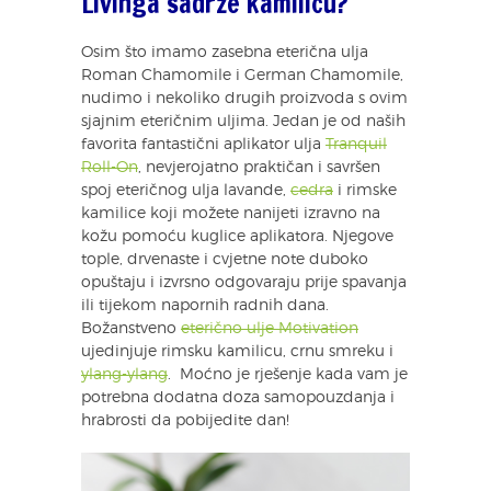
Livinga sadrže kamilicu?
Osim što imamo zasebna eterična ulja
Roman Chamomile i German Chamomile,
nudimo i nekoliko drugih proizvoda s ovim
sjajnim eteričnim uljima. Jedan je od naših
favorita fantastični aplikator ulja
Tranquil
Roll-On
, nevjerojatno praktičan i savršen
spoj eteričnog ulja lavande,
cedra
i rimske
kamilice koji možete nanijeti izravno na
kožu pomoću kuglice aplikatora. Njegove
tople, drvenaste i cvjetne note duboko
opuštaju i izvrsno odgovaraju prije spavanja
ili tijekom napornih radnih dana.
Božanstveno
eterično ulje Motivation
ujedinjuje rimsku kamilicu, crnu smreku i
ylang-ylang
. Moćno je rješenje kada vam je
potrebna dodatna doza samopouzdanja i
hrabrosti da pobijedite dan!