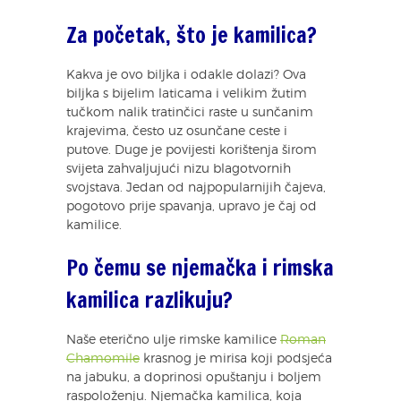
Za početak, što je kamilica?
Kakva je ovo biljka i odakle dolazi? Ova
biljka s bijelim laticama i velikim žutim
tučkom nalik tratinčici raste u sunčanim
krajevima, često uz osunčane ceste i
putove. Duge je povijesti korištenja širom
svijeta zahvaljujući nizu blagotvornih
svojstava. Jedan od najpopularnijih čajeva,
pogotovo prije spavanja, upravo je čaj od
kamilice.
Po čemu se njemačka i rimska
kamilica razlikuju?
Naše eterično ulje rimske kamilice
Roman
Chamomile
krasnog je mirisa koji podsjeća
na jabuku, a doprinosi opuštanju i boljem
raspoloženju. Njemačka kamilica, koja