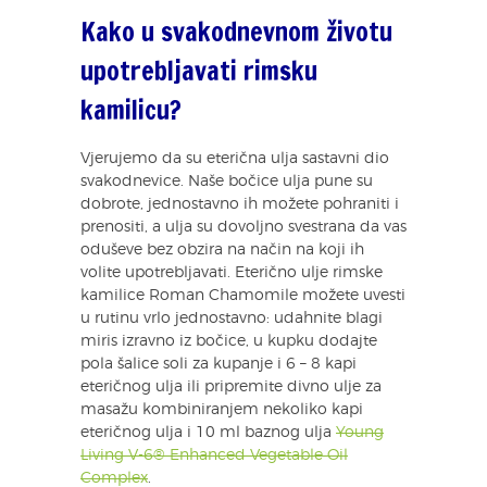
Kako u svakodnevnom životu
upotrebljavati rimsku
kamilicu?
Vjerujemo da su eterična ulja sastavni dio
svakodnevice. Naše bočice ulja pune su
dobrote, jednostavno ih možete pohraniti i
prenositi, a ulja su dovoljno svestrana da vas
oduševe bez obzira na način na koji ih
volite upotrebljavati. Eterično ulje rimske
kamilice Roman Chamomile možete uvesti
u rutinu vrlo jednostavno: udahnite blagi
miris izravno iz bočice, u kupku dodajte
pola šalice soli za kupanje i 6 – 8 kapi
eteričnog ulja ili pripremite divno ulje za
masažu kombiniranjem nekoliko kapi
eteričnog ulja i 10 ml baznog ulja
Young
Living V-6® Enhanced Vegetable Oil
Complex
.