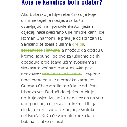
Koja je kamilica bolji odabir?
Ako biste radije htjeli eterično ulje koje
umiruje osjetila i osvježava kožu,
ostavljajući na njoj svilenkasto nježan
osjećaj, naše svestrano ulje rimske kamilice
Roman Chamomile pravi je odabir za vas.
Savršeno se spaja s uljima
grejpa
,
bergamota
i
limuna
, a možete ga dodati u
kreme, sapune i gelove za tuširanje da ih
obogatite pročišćavajućim svojstvima i
slatkastim voćnim mirisom. Ako pak
obožavate
eterično ulje lavande
i cvjetne
note, eterično ulje njemačke kamilice
German Chamomile možda je odličan
izbor za vas. Budući da nježno djeluje i
umiruje osjetljivu kožu, nanesite ga na vrat
radi poticanja osjećaja smirenosti ili ga
dodajte sredstvu za uklanjanje šminke i
nečistoća. Koža će vam biti meka kao
bebina i slatko mirisati!