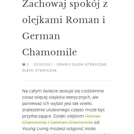
Zachowaj spokój z
olejkami Roman i
German
Chamomile
0
02/03/2021 -
ODKRYJ OLEJKI ETERYCZNE
,
OLEJKI ETERYCZNE
Na całym świecie stosuje się codziennie
coraz więcej olejków eterycznych, ale
ponieważ ich wybór jest tak wielki,
znalezienie ulubionego często może być
przytłaczające. Dzięki olejkom
Roman
Chamomile
i
German Chamomile
od
Young Living możesz odgonić troski