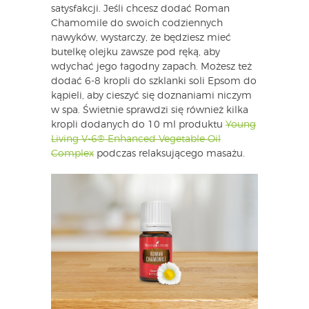
satysfakcji. Jeśli chcesz dodać Roman
Chamomile do swoich codziennych
nawyków, wystarczy, że będziesz mieć
butelkę olejku zawsze pod ręką, aby
wdychać jego łagodny zapach. Możesz też
dodać 6-8 kropli do szklanki soli Epsom do
kąpieli, aby cieszyć się doznaniami niczym
w spa. Świetnie sprawdzi się również kilka
kropli dodanych do 10 ml produktu
Young
Living V-6® Enhanced Vegetable Oil
Complex
podczas relaksującego masażu.