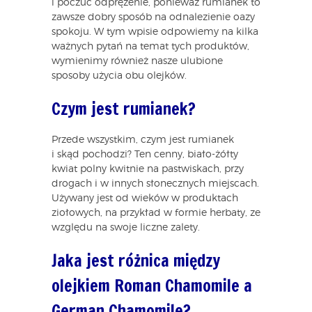
i poczuć odprężenie, ponieważ rumianek to
zawsze dobry sposób na odnalezienie oazy
spokoju. W tym wpisie odpowiemy na kilka
ważnych pytań na temat tych produktów,
wymienimy również nasze ulubione
sposoby użycia obu olejków.
Czym jest rumianek?
Przede wszystkim, czym jest rumianek
i skąd pochodzi? Ten cenny, biało-żółty
kwiat polny kwitnie na pastwiskach, przy
drogach i w innych słonecznych miejscach.
Używany jest od wieków w produktach
ziołowych, na przykład w formie herbaty, ze
względu na swoje liczne zalety.
Jaka jest różnica między
olejkiem Roman Chamomile a
German Chamomile?