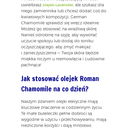
uwielbiasz
olejek Lavender
, ale szukasz dla
niego zamiennika lub chcesz dodać coś do
kwiatowych kompozycji, German
Chamomile sprawdzi się wręcz idealnie.
Możesz go stosować na wrażliwą skórę.
Nanieś odrobinę na szyję, aby wywołać
uczucie spokoju lub dodaj do toniku
oczyszczającego, aby zmyć makijaż
i zanieczyszczenia — Twoja skóra będzie
miękka niczym u niemowlęcia i cudownie
pachnąca!
Jak stosować olejek Roman
Chamomile na co dzień?
Naszym zdaniem olejki eteryczne mają
kluczowe znaczenie w codziennym życiu.
Te małe buteleczki pełne dobroci są
wygodne w użyciu i przechowywaniu, mają
niezliczone korzyści i dają mnóstwo