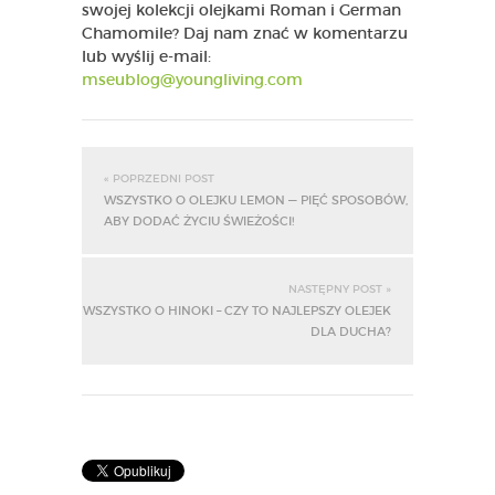
swojej kolekcji olejkami Roman i German
Chamomile? Daj nam znać w komentarzu
lub wyślij e-mail:
mseublog@youngliving.com
« POPRZEDNI POST
WSZYSTKO O OLEJKU LEMON — PIĘĆ SPOSOBÓW,
ABY DODAĆ ŻYCIU ŚWIEŻOŚCI!
NASTĘPNY POST »
WSZYSTKO O HINOKI – CZY TO NAJLEPSZY OLEJEK
DLA DUCHA?