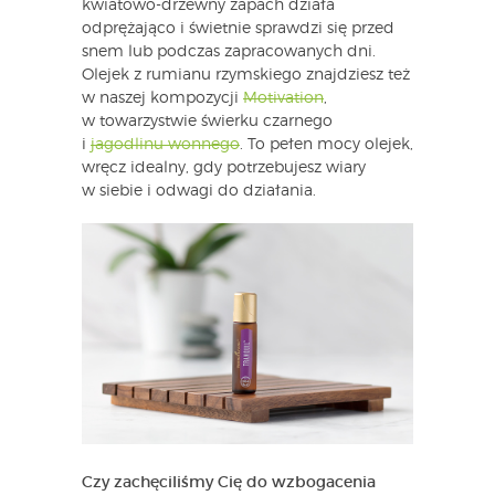
kwiatowo-drzewny zapach działa
odprężająco i świetnie sprawdzi się przed
snem lub podczas zapracowanych dni.
Olejek z rumianu rzymskiego znajdziesz też
w naszej kompozycji
Motivation
,
w towarzystwie świerku czarnego
i
jagodlinu wonnego
. To pełen mocy olejek,
wręcz idealny, gdy potrzebujesz wiary
w siebie i odwagi do działania.
Czy zachęciliśmy Cię do wzbogacenia