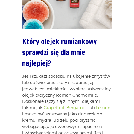
Który olejek rumiankowy
sprawdzi się dla mnie
najlepiej?
Jeśli szukasz sposobu na ukojenie zmysłów
lub odświeżenie skóry i nadanie jej
jedwabistej miękkości, wybierz uniwersalny
olejek eteryczny Roman Chamomile.
Doskonale łączy się z innymi olejkami,
takimi jak
Grapefruit
,
Bergamot
lub
Lemon
i może być stosowany jako dodatek do
kremu, mydła lub żelu pod prysznic,
wzbogacając je owocowym zapachem
i właściwościami oczyszczającymi. Jeśli