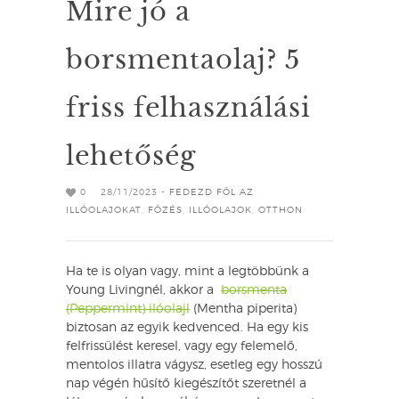
Mire jó a
borsmentaolaj? 5
friss felhasználási
lehetőség
0
28/11/2023 -
FEDEZD FÖL AZ
ILLÓOLAJOKAT
,
FŐZÉS
,
ILLÓOLAJOK
,
OTTHON
Ha te is olyan vagy, mint a legtöbbünk a
Young Livingnél, akkor a
borsmenta
(Peppermint) ilóolajl
(Mentha piperita)
biztosan az egyik kedvenced. Ha egy kis
felfrissülést keresel, vagy egy felemelő,
mentolos illatra vágysz, esetleg egy hosszú
nap végén hűsítő kiegészítőt szeretnél a