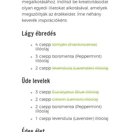
megalkotásához. Indítsd be kreativitásodat
olyan egyedi illatokat alkotásával, amelyek
megszólítják az érzékeidet. Íme néhány
keverék inspirációként:
Lágy ébredés
4 csepp
tömjén (Frankincense)
illóolaj
3 csepp borsmenta (Peppermint)
illóolaj
2 csepp
levendula (Lavender) illóolaj
Üde levelek
3 csepp
Eucalyptus Blue illóolaj
2 csepp
citrom (Lemon) illóolaj
2 csepp borsmenta (Peppermint)
illóolaj
1 csepp levendula (Lavender) illóolaj
Édes élet