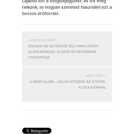
Lájkold ezt a blogbejegyzést, és írd meg
nekünk, te hogyan szereted használni ezt a
borsos erőforrást.
« PREVIOUS POST
FOGADD BE AZ ŐSZI ÉS TÉLI HANGULATOT
ILLÓOLAJOKKAL: ILLATOK ÉS KEVERÉKEK
ÚTMUTATÓJA
NEXT POST »
A SIKER ILLATA - CÉLOK KITŰZÉSE AZ ÚJ ÉVRE,
ILLÓOLAJOKKAL