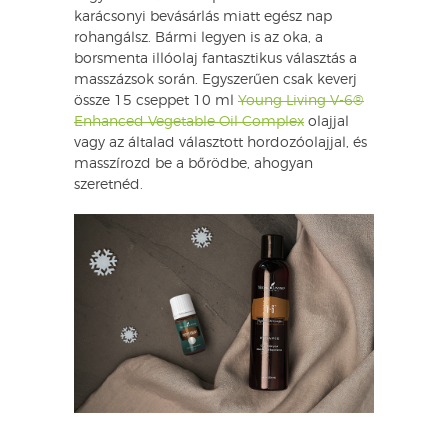
karácsonyi bevásárlás miatt egész nap
rohangálsz. Bármi legyen is az oka, a
borsmenta illóolaj fantasztikus választás a
masszázsok során. Egyszerűen csak keverj
össze 15 cseppet 10 ml
Young Living V-6®
Enhanced Vegetable Oil Complex
olajjal
vagy az általad választott hordozóolajjal, és
masszírozd be a bőrödbe, ahogyan
szeretnéd.