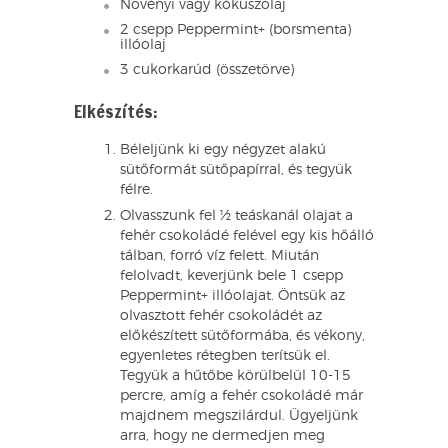
Növényi vagy kókuszolaj
2 csepp Peppermint+ (borsmenta)
illóolaj
3 cukorkarúd (összetörve)
Elkészítés:
Béleljünk ki egy négyzet alakú
sütőformát sütőpapírral, és tegyük
félre.
Olvasszunk fel ½ teáskanál olajat a
fehér csokoládé felével egy kis hőálló
tálban, forró víz felett. Miután
felolvadt, keverjünk bele 1 csepp
Peppermint+ illóolajat. Öntsük az
olvasztott fehér csokoládét az
előkészített sütőformába, és vékony,
egyenletes rétegben terítsük el.
Tegyük a hűtőbe körülbelül 10-15
percre, amíg a fehér csokoládé már
majdnem megszilárdul. Ügyeljünk
arra, hogy ne dermedjen meg