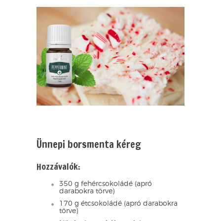
Ünnepi borsmenta kéreg
Hozzávalók:
350 g fehércsokoládé (apró
darabokra törve)
170 g étcsokoládé (apró darabokra
törve)