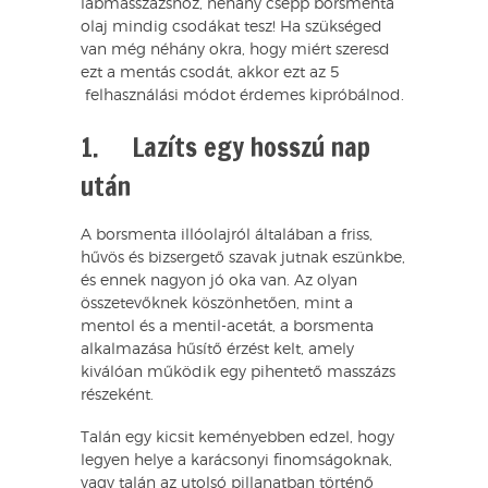
lábmasszázshoz, néhány csepp borsmenta
olaj mindig csodákat tesz! Ha szükséged
van még néhány okra, hogy miért szeresd
ezt a mentás csodát, akkor ezt az 5
felhasználási módot érdemes kipróbálnod.
1. Lazíts egy hosszú nap
után
A borsmenta illóolajról általában a friss,
hűvös és bizsergető szavak jutnak eszünkbe,
és ennek nagyon jó oka van. Az olyan
összetevőknek köszönhetően, mint a
mentol és a mentil-acetát, a borsmenta
alkalmazása hűsítő érzést kelt, amely
kiválóan működik egy pihentető masszázs
részeként.
Talán egy kicsit keményebben edzel, hogy
legyen helye a karácsonyi finomságoknak,
vagy talán az utolsó pillanatban történő