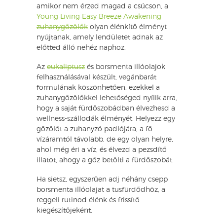
amikor nem érzed magad a csúcson, a
Young Living Easy Breeze Awakening
zuhanygőzölők
olyan élénkítő élményt
nyújtanak, amely lendületet adnak az
előtted álló nehéz naphoz.
Az
eukaliptusz
és borsmenta illóolajok
felhasználásával készült, vegánbarát
formulának köszönhetően, ezekkel a
zuhanygőzölőkkel lehetőséged nyílik arra,
hogy a saját fürdőszobádban élvezhesd a
wellness-szállodák élményét. Helyezz egy
gőzölőt a zuhanyzó padlójára, a fő
vízáramtól távolabb, de egy olyan helyre,
ahol még éri a víz, és élvezd a pezsdítő
illatot, ahogy a gőz betölti a fürdőszobát.
Ha sietsz, egyszerűen adj néhány csepp
borsmenta illóolajat a tusfürdődhöz, a
reggeli rutinod élénk és frissítő
kiegészítőjeként.