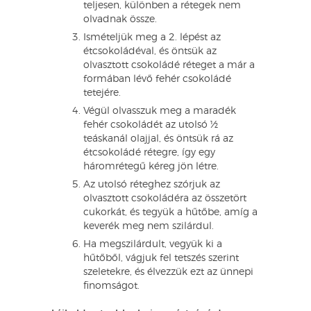
teljesen, különben a rétegek nem
olvadnak össze.
Ismételjük meg a 2. lépést az
étcsokoládéval, és öntsük az
olvasztott csokoládé réteget a már a
formában lévő fehér csokoládé
tetejére.
Végül olvasszuk meg a maradék
fehér csokoládét az utolsó ½
teáskanál olajjal, és öntsük rá az
étcsokoládé rétegre, így egy
háromrétegű kéreg jön létre.
Az utolsó réteghez szórjuk az
olvasztott csokoládéra az összetört
cukorkát, és tegyük a hűtőbe, amíg a
keverék meg nem szilárdul.
Ha megszilárdult, vegyük ki a
hűtőből, vágjuk fel tetszés szerint
szeletekre, és élvezzük ezt az ünnepi
finomságot.