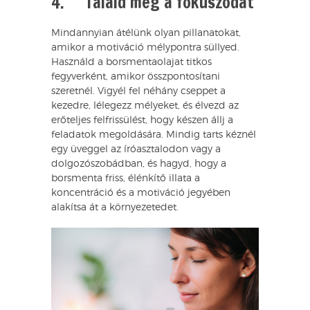
4. Találd meg a fókuszodat
Mindannyian átélünk olyan pillanatokat,
amikor a motiváció mélypontra süllyed.
Használd a borsmentaolajat titkos
fegyverként, amikor összpontosítani
szeretnél. Vigyél fel néhány cseppet a
kezedre, lélegezz mélyeket, és élvezd az
erőteljes felfrissülést, hogy készen állj a
feladatok megoldására. Mindig tarts kéznél
egy üveggel az íróasztalodon vagy a
dolgozószobádban, és hagyd, hogy a
borsmenta friss, élénkítő illata a
koncentráció és a motiváció jegyében
alakítsa át a környezetedet.