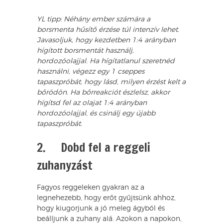
YL tipp:
Néhány ember számára a
borsmenta hűsítő érzése túl intenzív lehet.
Javasoljuk, hogy kezdetben 1:4 arányban
hígított borsmentát használj,
hordozóolajjal. Ha hígítatlanul szeretnéd
használni, végezz egy 1 cseppes
tapaszpróbát, hogy lásd, milyen érzést kelt a
bőrödön. Ha bőrreakciót észlelsz, akkor
hígítsd fel az olajat 1:4 arányban
hordozóolajjal, és csinálj egy újabb
tapaszpróbát.
2. Dobd fel a reggeli
zuhanyzást
Fagyos reggeleken gyakran az a
legnehezebb, hogy erőt gyűjtsünk ahhoz,
hogy kiugorjunk a jó meleg ágyból és
beálljunk a zuhany alá. Azokon a napokon,