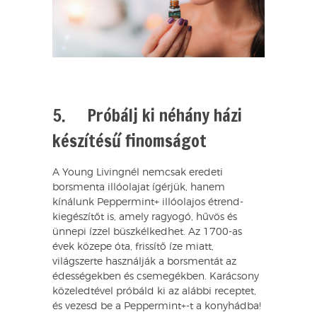
5. Próbálj ki néhány házi
készítésű finomságot
A Young Livingnél nemcsak eredeti
borsmenta illóolajat ígérjük, hanem
kínálunk Peppermint+ illóolajos étrend-
kiegészítőt is, amely ragyogó, hűvös és
ünnepi ízzel büszkélkedhet. Az 1700-as
évek közepe óta, frissítő íze miatt,
világszerte használják a borsmentát az
édességekben és csemegékben. Karácsony
közeledtével próbáld ki az alábbi receptet,
és vezesd be a Peppermint+-t a konyhádba!