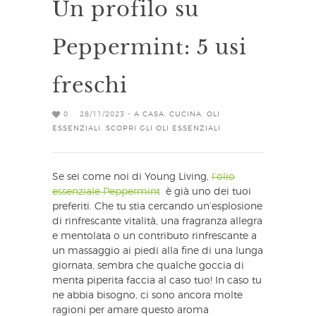
Un profilo su
Peppermint: 5 usi
freschi
0
28/11/2023 -
A CASA
,
CUCINA
,
OLI
ESSENZIALI
,
SCOPRI GLI OLI ESSENZIALI
Se sei come noi di Young Living,
l’olio
essenziale Peppermint
è già uno dei tuoi
preferiti. Che tu stia cercando un’esplosione
di rinfrescante vitalità, una fragranza allegra
e mentolata o un contributo rinfrescante a
un massaggio ai piedi alla fine di una lunga
giornata, sembra che qualche goccia di
menta piperita faccia al caso tuo! In caso tu
ne abbia bisogno, ci sono ancora molte
ragioni per amare questo aroma