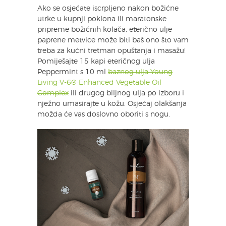
Ako se osjećate iscrpljeno nakon božićne
utrke u kupnji poklona ili maratonske
pripreme božićnih kolača, eterično ulje
paprene metvice može biti baš ono što vam
treba za kućni tretman opuštanja i masažu!
Pomiješajte 15 kapi eteričnog ulja
Peppermint s 10 ml
baznog ulja Young
Living V-6® Enhanced Vegetable Oil
Complex
ili drugog biljnog ulja po izboru i
nježno umasirajte u kožu. Osjećaj olakšanja
možda će vas doslovno oboriti s nogu.