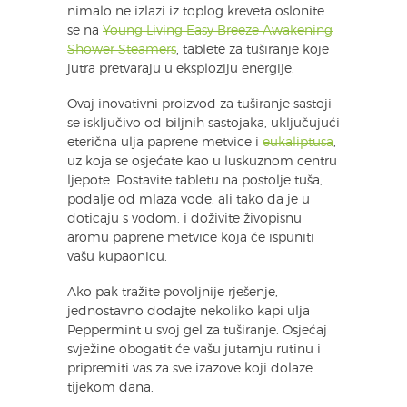
nimalo ne izlazi iz toplog kreveta oslonite
se na
Young Living Easy Breeze Awakening
Shower Steamers
, tablete za tuširanje koje
jutra pretvaraju u eksploziju energije.
Ovaj inovativni proizvod za tuširanje sastoji
se isključivo od biljnih sastojaka, uključujući
eterična ulja paprene metvice i
eukaliptusa
,
uz koja se osjećate kao u luskuznom centru
ljepote. Postavite tabletu na postolje tuša,
podalje od mlaza vode, ali tako da je u
doticaju s vodom, i doživite živopisnu
aromu paprene metvice koja će ispuniti
vašu kupaonicu.
Ako pak tražite povoljnije rješenje,
jednostavno dodajte nekoliko kapi ulja
Peppermint u svoj gel za tuširanje. Osjećaj
svježine obogatit će vašu jutarnju rutinu i
pripremiti vas za sve izazove koji dolaze
tijekom dana.