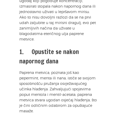
ugođaj koji pogoduje koncentraciji,
izmasirati stopala nakon napornog dana ili
jednostavno uživati u lepršavom mirisu.
Ako to nisu dovoljni razlozi da se na prvi
udah zaljubite u taj mirisni dragulj, evo pet
zanimljivih načina da uživate u
blagodatima eteričnog ulja paprene
metvice.
1. Opustite se nakon
napornog dana
Paprena metvica, poznata još kao
pepermint, menta ili nana, ističe se svojom
sposobnošću pružanja osvježavajućeg
učinka hlađenja. Zahvaljujući spojevima
poput mentola i mentil-acetata, paprena
metvica stvara ugodan osjećaj hlađenja, što
je čini odličnim odabirom za opuštajuće
masaže.