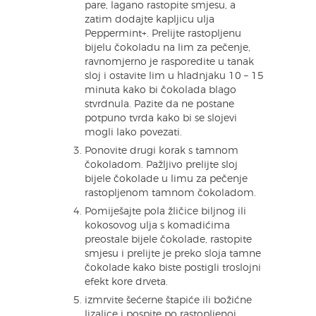
pare, lagano rastopite smjesu, a
zatim dodajte kapljicu ulja
Peppermint+. Prelijte rastopljenu
bijelu čokoladu na lim za pečenje,
ravnomjerno je rasporedite u tanak
sloj i ostavite lim u hladnjaku 10 – 15
minuta kako bi čokolada blago
stvrdnula. Pazite da ne postane
potpuno tvrda kako bi se slojevi
mogli lako povezati.
Ponovite drugi korak s tamnom
čokoladom. Pažljivo prelijte sloj
bijele čokolade u limu za pečenje
rastopljenom tamnom čokoladom.
Pomiješajte pola žličice biljnog ili
kokosovog ulja s komadićima
preostale bijele čokolade, rastopite
smjesu i prelijte je preko sloja tamne
čokolade kako biste postigli troslojni
efekt kore drveta.
izmrvite šećerne štapiće ili božićne
lizalice i pospite po rastopljenoj