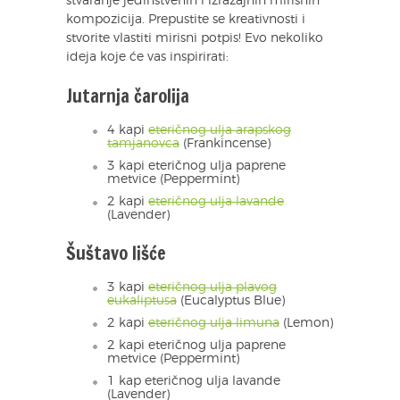
stvaranje jedinstvenih i izražajnih mirisnih
kompozicija. Prepustite se kreativnosti i
stvorite vlastiti mirisni potpis! Evo nekoliko
ideja koje će vas inspirirati:
Jutarnja čarolija
4 kapi
eteričnog ulja arapskog
tamjanovca
(Frankincense)
3 kapi eteričnog ulja paprene
metvice (Peppermint)
2 kapi
eteričnog ulja lavande
(Lavender)
Šuštavo lišće
3 kapi
eteričnog ulja plavog
eukaliptusa
(Eucalyptus Blue)
2 kapi
eteričnog ulja limuna
(Lemon)
2 kapi eteričnog ulja paprene
metvice (Peppermint)
1 kap eteričnog ulja lavande
(Lavender)