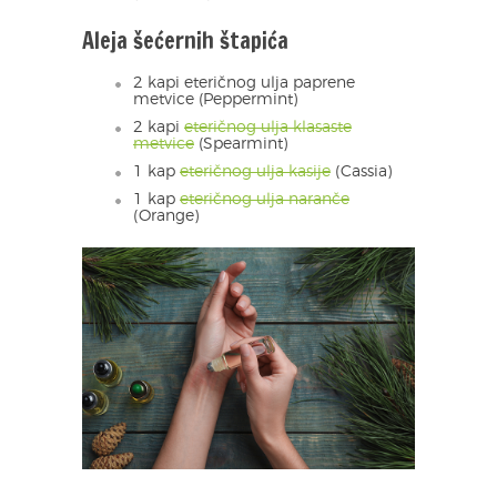
Aleja šećernih štapića
2 kapi eteričnog ulja paprene
metvice (Peppermint)
2 kapi
eteričnog ulja klasaste
metvice
(Spearmint)
1 kap
eteričnog ulja kasije
(Cassia)
1 kap
eteričnog ulja naranče
(Orange)