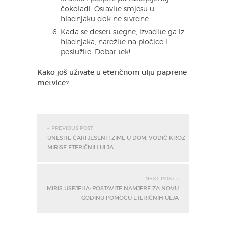
čokoladi. Ostavite smjesu u
hladnjaku dok ne stvrdne.
Kada se desert stegne, izvadite ga iz
hladnjaka, narežite na pločice i
poslužite. Dobar tek!
Kako još uživate u eteričnom ulju paprene
metvice?
« PREVIOUS POST
UNESITE ČARI JESENI I ZIME U DOM: VODIČ KROZ
MIRISE ETERIČNIH ULJA
NEXT POST »
MIRIS USPJEHA: POSTAVITE NAMJERE ZA NOVU
GODINU POMOĆU ETERIČNIH ULJA