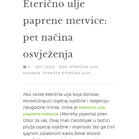
Eterično ulje
paprene metvice:
pet načina
osvježenja
0
28/11/2023 -
DOM
,
ETERIČNA ULJA
,
KUHANJE
,
OTKRIJTE ETERIČNA ULJA
Ako volite eterična ulja koja donose
revitalizirajući osjećaj svježine i rastjeruju
neugodne mirise, onda je
eterično ulje
paprene metvice
(
Mentha piperita
) pravi
izbor za vas. Ovaj mali čarobnjak u bočici
pruža osjećaj svježine i vitalnosti, što ga čini
sjajnim odabirom kada želite stvoriti