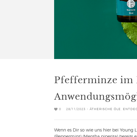
Pfefferminze im P
Anwendungsmögl
0
28/11/2023 -
ÄTHERISCHE ÖLE
,
ENTDEC
Wenn es Dir so wie uns hier bei Young Li
(Peppermint) (Mentha piperita) bereits 