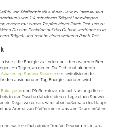
fühl von Pfefferminzöl auf der Haut zu intensiv sein.
erhältnis von 1:4 mit einem Trägeröl anzufangen.
t, mache mit einem Tropfen einen Patch-Test, um zu
. Wenn Du eine Reaktion auf das Öl hast, verdünne es in
nem Trägeöl und mache einen weiteren Patch-Test.
ck
n ist es, die Energie zu finden, aus dem warmen Bett
ingen. An Tagen, an denen Du Dich mal nicht top
ze Awakening Shower Steamer
ein revitalisierendes
 für den anstehenden Tag Energie spenden wird.
t
Eukalyptus
und Pfefferminze, die bei Nutzung dieser
ebnis in der Dusche daheim bieten. Lege einen Shower
 ein Regal wo er nass wird, aber außerhalb des Haupt-
udelnde Aroma von Pfefferminze, das den Raum erfüllen
n man auch einfach einige Tropfen Peppermint in das