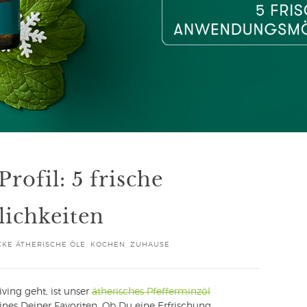
rofil: 5 frische
ichkeiten
KE ÄTHERISCHE ÖLE
,
KOCHEN
,
ZUHAUSE
ving geht, ist unser
ätherisches Pfefferminzöl
eines Deiner Favoriten. Ob Du eine Erfrischung