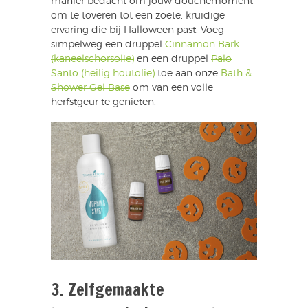
manier bedacht om jouw douchemoment
om te toveren tot een zoete, kruidige
ervaring die bij Halloween past. Voeg
simpelweg een druppel
Cinnamon Bark
(kaneelschorsolie)
en een druppel
Palo
Santo (heilig houtolie)
toe aan onze
Bath &
Shower Gel Base
om van een volle
herfstgeur te genieten.
3. Zelfgemaakte