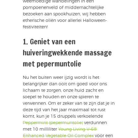
weemoedige wandelingen in een
pompoenenveld of middernachtelijke
bezoeken aan spookhuizen, wij hebben
etherische oliën voor allerlei Halloween-
festiviteiten!
1. Geniet van een
huiveringwekkende massage
met pepermuntolie
Nu het buiten weer ijzig wordt is het
belangrijker dan ooit om goed voor ons
lichaam te zorgen, onze huid zacht en
soepel te houden en onze spieren te
verwennen. Om er zeker van te zijn dat je in
deze tijd van het jaar maximaal tot rust
komt, kun je 15 druppels verkoelende
Peppermint (pepermuntolie)
verdunnen
met 10 milliliter
Young Living V-6®
Enhanced Vegetable Oil Complex
voor een