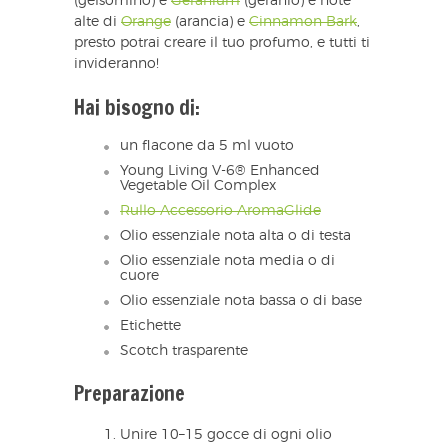
(gelsomino) e
Geranium
(geranio) e note
alte di
Orange
(arancia) e
Cinnamon Bark
,
presto potrai creare il tuo profumo, e tutti ti
invideranno!
Hai bisogno di:
un flacone da 5 ml vuoto
Young Living V-6® Enhanced
Vegetable Oil Complex
Rullo Accessorio AromaGlide
Olio essenziale nota alta o di testa
Olio essenziale nota media o di
cuore
Olio essenziale nota bassa o di base
Etichette
Scotch trasparente
Preparazione
Unire 10–15 gocce di ogni olio