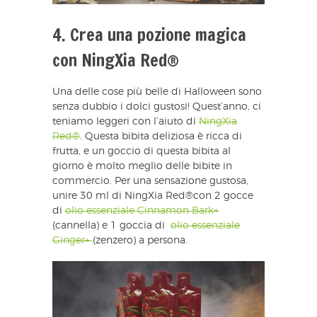
4. Crea una pozione magica
con NingXia Red®
Una delle cose più belle di Halloween sono
senza dubbio i dolci gustosi! Quest’anno, ci
teniamo leggeri con l’aiuto di
NingXia
Red®
. Questa bibita deliziosa è ricca di
frutta, e un goccio di questa bibita al
giorno è molto meglio delle bibite in
commercio. Per una sensazione gustosa,
unire 30 ml di NingXia Red®con 2 gocce
di
olio essenziale Cinnamon Bark+
(cannella) e 1 goccia di
olio essenziale
Ginger+
(zenzero) a persona.