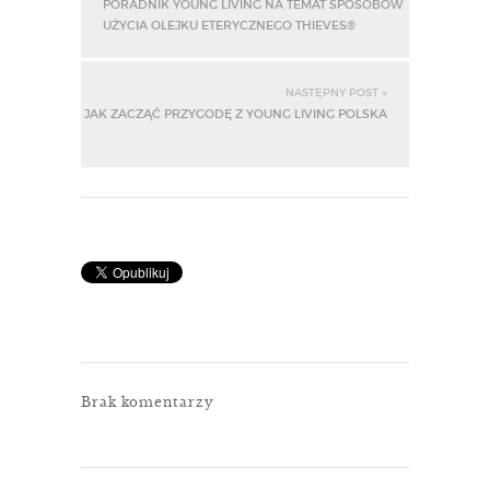
PORADNIK YOUNG LIVING NA TEMAT SPOSOBÓW
UŻYCIA OLEJKU ETERYCZNEGO THIEVES®
NASTĘPNY POST »
JAK ZACZĄĆ PRZYGODĘ Z YOUNG LIVING POLSKA
Brak komentarzy