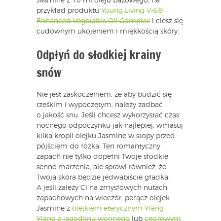
Jasmine z 10 ml oleju bazowego, na
przykład produktu
Young Living V-6®
Enhanced Vegetable Oil Complex
i ciesz się
cudownym ukojeniem i miękkością skóry.
Odpłyń do słodkiej krainy
snów
Nie jest zaskoczeniem, że aby budzić się
rześkim i wypoczętym, należy zadbać
o jakość snu. Jeśli chcesz wykorzystać czas
nocnego odpoczynku jak najlepiej, wmasuj
kilka kropli olejku Jasmine w stopy przed
pójściem do łóżka. Ten romantyczny
zapach nie tylko dopełni Twoje słodkie
senne marzenia, ale sprawi również, że
Twoja skóra będzie jedwabiście gładka.
A jeśli zależy Ci na zmysłowych nutach
zapachowych na wieczór, połącz olejek
Jasmine z
olejkiem eterycznym Ylang
Ylang z jagodlinu wonnego
lub
cedrowym