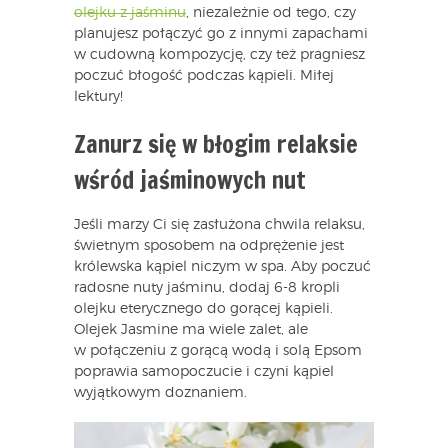
olejku z jaśminu
, niezależnie od tego, czy
planujesz połączyć go z innymi zapachami
w cudowną kompozycję, czy też pragniesz
poczuć błogość podczas kąpieli. Miłej
lektury!
Zanurz się w błogim relaksie
wśród jaśminowych nut
Jeśli marzy Ci się zasłużona chwila relaksu,
świetnym sposobem na odprężenie jest
królewska kąpiel niczym w spa. Aby poczuć
radosne nuty jaśminu, dodaj 6-8 kropli
olejku eterycznego do gorącej kąpieli.
Olejek Jasmine ma wiele zalet, ale
w połączeniu z gorącą wodą i solą Epsom
poprawia samopoczucie i czyni kąpiel
wyjątkowym doznaniem.