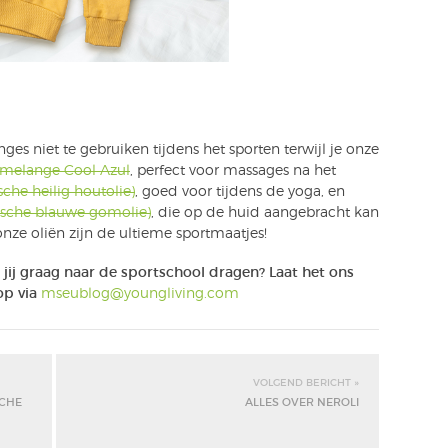
nges niet te gebruiken tijdens het sporten terwijl je onze
iemelange Cool Azul
, perfect voor massages na het
sche heilig houtolie)
, goed voor tijdens de yoga, en
rische blauwe gomolie)
, die op de huid aangebracht kan
nze oliën zijn de ultieme sportmaatjes!
jij graag naar de sportschool dragen? Laat het ons
op via
mseublog@youngliving.com
VOLGEND BERICHT »
SCHE
ALLES OVER NEROLI