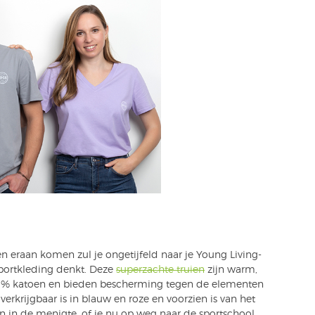
 eraan komen zul je ongetijfeld naar je Young Living-
sportkleding denkt. Deze
superzachte truien
zijn warm,
00% katoen en bieden bescherming tegen de elementen
e verkrijgbaar is in blauw en roze en voorzien is van het
en in de menigte, of je nu op weg naar de sportschool