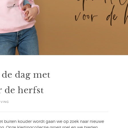
r de dag met
 de herfst
IVING
 het buiten kouder wordt gaan we op zoek naar nieuwe
ing. Onze kledingcollectie groeit snel en we bieden