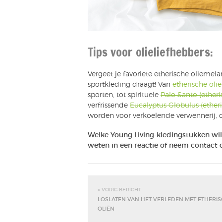
Tips voor olieliefhebbers:
Vergeet je favoriete etherische oliemela
sportkleding draagt! Van
etherische ol
sporten, tot spirituele
Palo Santo (etheri
verfrissende
Eucalyptus Globulus (ethe
worden voor verkoelende verwennerij, o
Welke Young Living-kledingstukken wil 
weten in een reactie of neem contact 
« VORIG BERICHT
LOSLATEN VAN HET VERLEDEN MET ETHERI
OLIËN