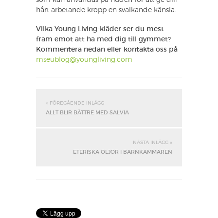
som kan användas på huden för att ge din
hårt arbetande kropp en svalkande känsla.
Vilka Young Living-kläder ser du mest
fram emot att ha med dig till gymmet?
Kommentera nedan eller kontakta oss på
mseublog@youngliving.com
« FÖREGÅENDE INLÄGG
ALLT BLIR BÄTTRE MED SALVIA
NÄSTA INLÄGG »
ETERISKA OLJOR I BARNKAMMAREN