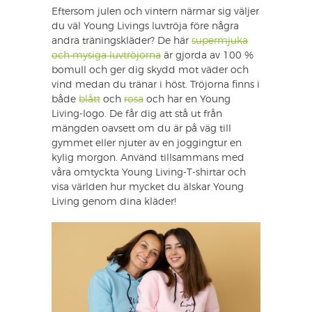
Eftersom julen och vintern närmar sig väljer
du väl Young Livings luvtröja före några
andra träningskläder? De här
supermjuka
och mysiga luvtröjorna
är gjorda av 100 %
bomull och ger dig skydd mot väder och
vind medan du tränar i höst. Tröjorna finns i
både
blått
och
rosa
och har en Young
Living-logo. De får dig att stå ut från
mängden oavsett om du är på väg till
gymmet eller njuter av en joggingtur en
kylig morgon. Använd tillsammans med
våra omtyckta Young Living-T-shirtar och
visa världen hur mycket du älskar Young
Living genom dina kläder!