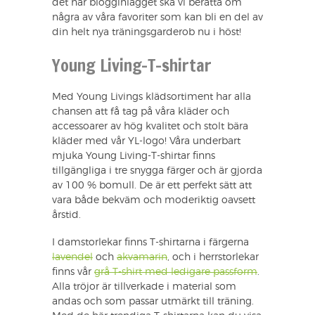
det här blogginlägget ska vi berätta om
några av våra favoriter som kan bli en del av
din helt nya träningsgarderob nu i höst!
Young Living-T-shirtar
Med Young Livings klädsortiment har alla
chansen att få tag på våra kläder och
accessoarer av hög kvalitet och stolt bära
kläder med vår YL-logo! Våra underbart
mjuka Young Living-T-shirtar finns
tillgängliga i tre snygga färger och är gjorda
av 100 % bomull. De är ett perfekt sätt att
vara både bekväm och moderiktig oavsett
årstid.
I damstorlekar finns T-shirtarna i färgerna
lavendel
och
akvamarin
, och i herrstorlekar
finns vår
grå T-shirt med ledigare passform
.
Alla tröjor är tillverkade i material som
andas och som passar utmärkt till träning.