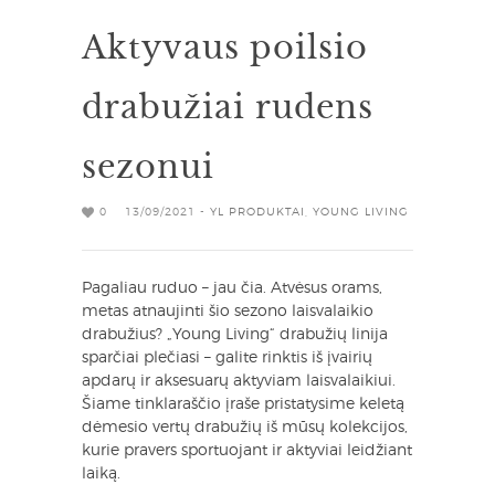
Aktyvaus poilsio
drabužiai rudens
sezonui
0
13/09/2021 -
YL PRODUKTAI
,
YOUNG LIVING
Pagaliau ruduo – jau čia. Atvėsus orams,
metas atnaujinti šio sezono laisvalaikio
drabužius? „Young Living“ drabužių linija
sparčiai plečiasi – galite rinktis iš įvairių
apdarų ir aksesuarų aktyviam laisvalaikiui.
Šiame tinklaraščio įraše pristatysime keletą
dėmesio vertų drabužių iš mūsų kolekcijos,
kurie pravers sportuojant ir aktyviai leidžiant
laiką.