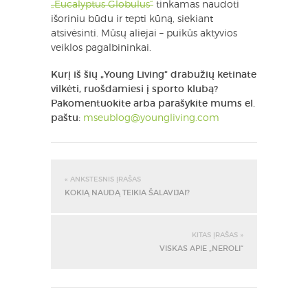
„Eucalyptus Globulus“
tinkamas naudoti
išoriniu būdu ir tepti kūną, siekiant
atsivėsinti. Mūsų aliejai – puikūs aktyvios
veiklos pagalbininkai.
Kurį iš šių „Young Living“ drabužių ketinate
vilkėti, ruošdamiesi į sporto klubą?
Pakomentuokite arba parašykite mums el.
paštu:
mseublog@youngliving.com
« ANKSTESNIS ĮRAŠAS
KOKIĄ NAUDĄ TEIKIA ŠALAVIJAI?
KITAS ĮRAŠAS »
VISKAS APIE „NEROLI“