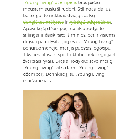
„Young Living“ džemperis
taps pačiu
mėgstamiausiu šį rudenį. Stilingas, dailus,
be to, galite rinktis iš dviejų spalvų –
dangiškos mėlynos
ir
vyšnių žiedų rožinės
.
Apsivilkę šį džemperį, ne tik atrodysite
stilingai ir išsiskirsite iš minios, bet ir visiems
drąsiai parodysite, jog esate „Young Living“
bendruomenėje, mat jis puoštas logotipu.
Tiks tiek plušant sporto klube, tiek bėgiojant
žvarbiais rytais. Drąsiai rodykite savo meilę
„Young Living“, vilkėdami „Young Living“
džemperį. Derinkite jį su „Young Living“
marškinėliais.