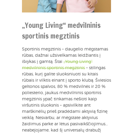
„Young Living“ medvilninis
sportinis megztinis
Sportinis megztinis – daugelio mėgstamas
rūbas, dažnai užsivelkamas leidžiantis į
išvykas į gamtą. Štai
„Young Living“
medvilninis sportinis megztinis
– stilingas
rūbas, kurį galite sluoksniuoti su kitais
rūbais ir vilktis einant į sporto klubą. Šviesios
geltonos spalvos, 80 % medvilnės ir 20 %
poliesterio, jaukus medvilninis sportinis
megztinis ypač tinkamas nešioti kaip
viršutinis sluoksnis – apsivilkite ant
marškinėlių prieš pradėdami aktyvią fizinę
veiklą. Nesvarbu, ar mėgstate aktyvius
žaidimus parke ar lėtus pasivaikščiojimus…
neabejojame, kad šį universalų drabužį