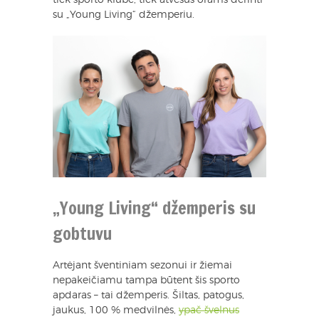
su „Young Living“ džemperiu.
„Young Living“ džemperis su
gobtuvu
Artėjant šventiniam sezonui ir žiemai
nepakeičiamu tampa būtent šis sporto
apdaras – tai džemperis. Šiltas, patogus,
jaukus, 100 % medvilnės,
ypač švelnus