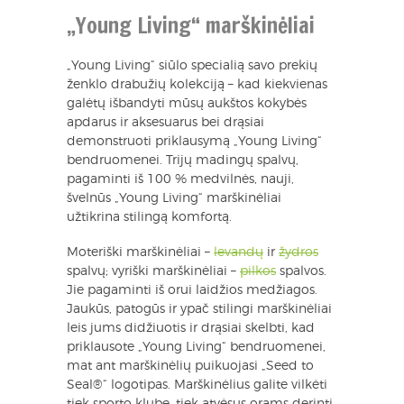
„Young Living“ marškinėliai
„Young Living“ siūlo specialią savo prekių
ženklo drabužių kolekciją – kad kiekvienas
galėtų išbandyti mūsų aukštos kokybės
apdarus ir aksesuarus bei drąsiai
demonstruoti priklausymą „Young Living“
bendruomenei. Trijų madingų spalvų,
pagaminti iš 100 % medvilnės, nauji,
švelnūs „Young Living“ marškinėliai
užtikrina stilingą komfortą.
Moteriški marškinėliai –
levandų
ir
žydros
spalvų; vyriški marškinėliai –
pilkos
spalvos.
Jie pagaminti iš orui laidžios medžiagos.
Jaukūs, patogūs ir ypač stilingi marškinėliai
leis jums didžiuotis ir drąsiai skelbti, kad
priklausote „Young Living“ bendruomenei,
mat ant marškinėlių puikuojasi „Seed to
Seal®“ logotipas. Marškinėlius galite vilkėti
tiek sporto klube, tiek atvėsus orams derinti