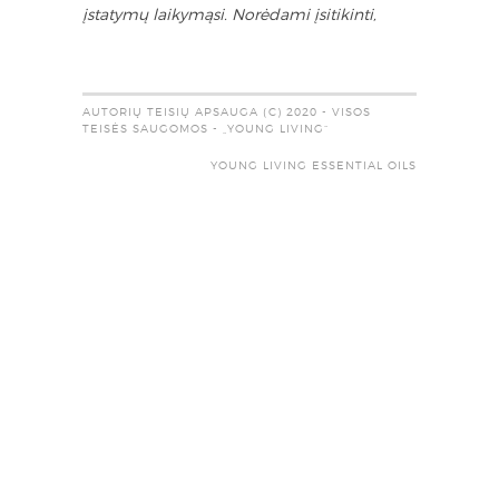
įstatymų laikymąsi. Norėdami įsitikinti,
AUTORIŲ TEISIŲ APSAUGA (C) 2020 - VISOS
TEISĖS SAUGOMOS - „YOUNG LIVING“
YOUNG LIVING ESSENTIAL OILS