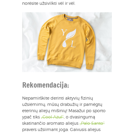
norėsite užsivilkti vėl ir vėl.
Rekomendacija:
Nepamirškite derinti aktyvių fizinių
užsiėmimų, mūsų drabužių ir pamėgtų
eterinių aliejų mišinių! Masažui po sporto
ypač tiks
„Cool Azul“
, o dvasingumą
skatinančio aromato aliejus
„Palo Santo“
pravers užsiimant joga. Gaivusis aliejus