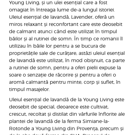
Young Living, și un ulei esențial care a fost
omagiat în întreaga lume de-a lungul istoriei.
Uleiul esențial de lavandă, Lavender, oferă un
miros relaxant și reconfortant care este deosebit
de calmant atunci când este utilizat în timpul
băilor și al rutinei de somn. În timp ce romanii îl
utilizau în băile lor pentru a se bucura de
proprietățile sale de curățare, astăzi uleiul esențial
de lavandă este utilizat, în mod obișnuit, ca parte
a rutinei de somn, pentru a oferi pielii expuse la
soare o senzație de răcorire și pentru a oferi o
aromă calmantă pentru minte, corp și suflet, în
timpul masajelor.
Uleiul esențial de lavandă de la Young Living este
deosebit de special, deoarece este cultivat,
crescut, recoltat și distilat din vârfurile înflorite ale
plantei de lavandă de la ferma Simiane-la-
Rotonde a Young Living din Provența, precum și