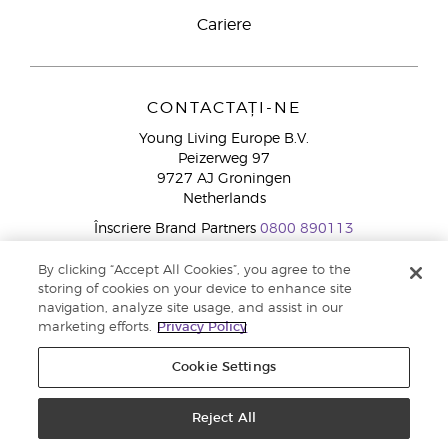
Cariere
CONTACTAȚI-NE
Young Living Europe B.V.
Peizerweg 97
9727 AJ Groningen
Netherlands
Înscriere Brand Partners
0800 890113
By clicking “Accept All Cookies”, you agree to the
Drepturi de autor © 2021 Young Living Essential Oils. Toate drepturile
storing of cookies on your device to enhance site
rezervate. |
Politica de confidențialitate
navigation, analyze site usage, and assist in our
marketing efforts.
Privacy Policy
Cookie Settings
script type="application/ld+json"> { "@context": "http://schema.org", "@type": "Product", "url":
"https://www.youngliving.com/ro_RO/products/ulei-esential-de-lavanda", "name": "Lavandă (Lavender)",
Reject All
"description": "Unul dintre cele mai populare produse de la Young Living, și un ulei esențial care a fost