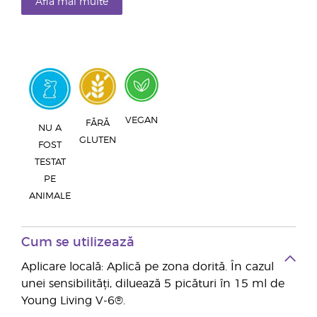
Află mai multe
VEGAN
FĂRĂ
NU A
GLUTEN
FOST
TESTAT
PE
ANIMALE
Cum se utilizează
Aplicare locală: Aplică pe zona dorită. În cazul
unei sensibilități, diluează 5 picături în 15 ml de
Young Living V-6®.