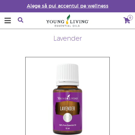
Alege să pui accentul pe wellness
0
Lavender