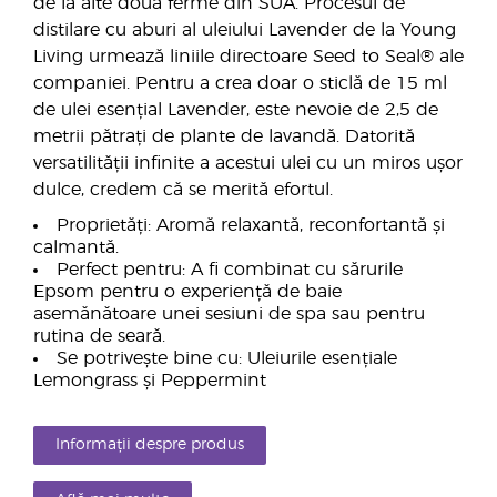
de la alte două ferme din SUA. Procesul de
distilare cu aburi al uleiului Lavender de la Young
Living urmează liniile directoare Seed to Seal® ale
companiei. Pentru a crea doar o sticlă de 15 ml
de ulei esențial Lavender, este nevoie de 2,5 de
metrii pătrați de plante de lavandă. Datorită
versatilității infinite a acestui ulei cu un miros ușor
dulce, credem că se merită efortul.
Proprietăți: Aromă relaxantă, reconfortantă și
calmantă.
Perfect pentru: A fi combinat cu sărurile
Epsom pentru o experiență de baie
asemănătoare unei sesiuni de spa sau pentru
rutina de seară.
Se potrivește bine cu: Uleiurile esențiale
Lemongrass și Peppermint
Informații despre produs