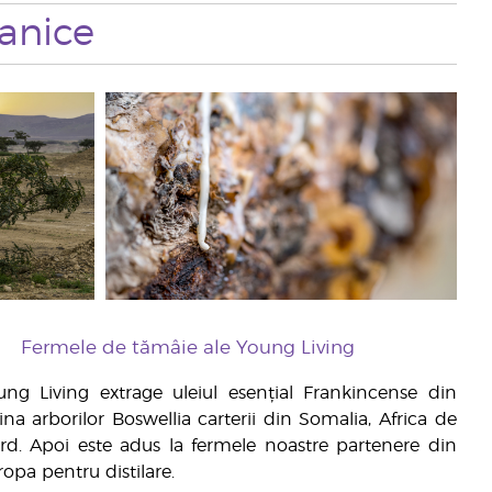
tanice
Fermele de tămâie ale Young Living
ung Living extrage uleiul esențial Frankincense din
ina arborilor Boswellia carterii din Somalia, Africa de
rd. Apoi este adus la fermele noastre partenere din
opa pentru distilare.