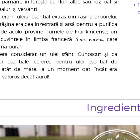
 pământ, înflorește cu flori albe sau roz pal și
F
luri și versanți.
erăm uleiul esențial extras din rășina arborelui,
 rășina era cea înzestrată și arsă pentru a purifica
t, de acolo provine numele de Frankincense; un
franc encens,
 cuvintele în limba franceză
care
mă pură”.
era considerat un ulei sfânt. Cunoscut și ca
lor esențiale, cererea pentru ulei esențial de
t atât de mare, la un moment dat, încât era
 valoros decât aurul!
Ingredien