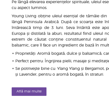
Pe lângă elevarea experiențelor spirituale, uleiul e
cu aspect luminos.
Young Living obține uleiul esențial de tămâie din r
lângă Peninsula Arabică. După ce scoarța este înlă
întărească timp de 3 luni. Seva întărită este apo
Europa și distilată la aburi, rezultatul fiind uleiul
extrem de căutat conține constituentul natural al
balsamic, care îl face un ingredient de bază în mult
Proprietăți: Aromă bogată, dulce și balsamică, car
Perfect pentru: Îngrijirea pielii, masaje și meditație
Se potrivește bine cu: Ylang Ylang și Bergamot, 
și Lavender, pentru o aromă bogată, în straturi.
Află mai multe