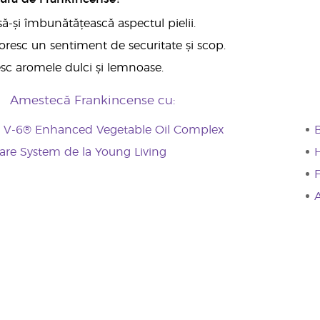
să-și îmbunătățească aspectul pielii.
doresc un sentiment de securitate și scop.
esc aromele dulci și lemnoase.
Amestecă Frankincense cu:
g V-6® Enhanced Vegetable Oil Complex
re System de la Young Living
H
F