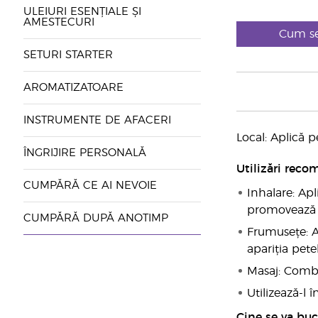
ULEIURI ESENȚIALE ȘI
AMESTECURI
Cum se
SETURI STARTER
AROMATIZATOARE
INSTRUMENTE DE AFACERI
Local: Aplică p
ÎNGRIJIRE PERSONALĂ
Utilizări reco
CUMPĂRĂ CE AI NEVOIE
Inhalare: Ap
promovează u
CUMPĂRĂ DUPĂ ANOTIMP
Frumusețe: A
apariția petel
Masaj: Combi
Utilizează-l
Cine se va bu