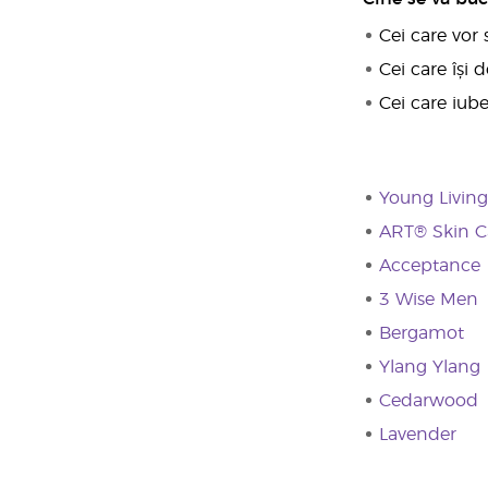
Cei care vor 
Cei care își 
Cei care iub
Young Livin
ART® Skin Ca
Acceptance
3 Wise Men
Bergamot
Ylang Ylang
Cedarwood
Lavender