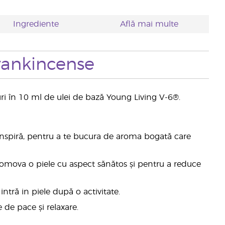
Ingrediente
Află mai multe
rankincense
turi în 10 ml de ulei de bază Young Living V-6®.
i inspiră, pentru a te bucura de aroma bogată care
omova o piele cu aspect sănătos și pentru a reduce
tră in piele după o activitate.
 de pace și relaxare.