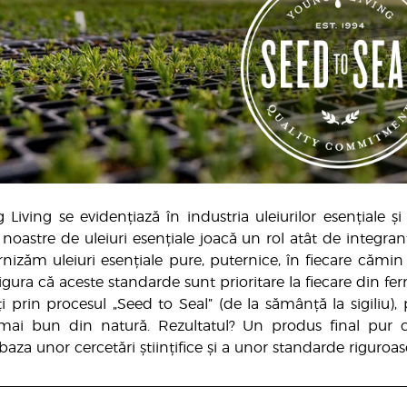
iving se evidențiază în industria uleiurilor esențiale și s
 noastre de uleiuri esențiale joacă un rol atât de integr
nizăm uleiuri esențiale pure, puternice, în fiecare cămin
gura că aceste standarde sunt prioritare la fiecare din fer
ați prin procesul „Seed to Seal” (de la sămânță la sigiliu)
mai bun din natură. Rezultatul? Un produs final pur ca
baza unor cercetări științifice și a unor standarde riguroas