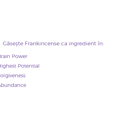
Găsește Frankincense ca ingredient în:
Brain Power
ighest Potential
orgiveness
Abundance