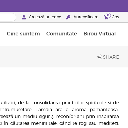
0
Creează un cont
Autentificare
Coș
u
Cine suntem
Comunitate
Birou Virtual
 nutrienți
limentelor alimentare Young Living
ile esențiale
Avansări la niveluri ierarhice superioare
Evenimente de recunoaștere
Avantajele unui Brand Partner Young Living
SHARE
ilizări, de la consolidarea practicilor spirituale și de
e înfrumusețare. Tămâia are o aromă pământoasă,
Creează un mediu sigur și reconfortant prin inspirarea
i în căutarea menirii tale, când te rogi sau meditezi.