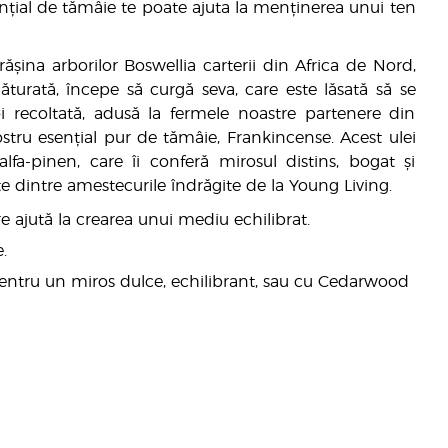
sențial de tămâie te poate ajuta la menținerea unui ten
ășina arborilor Boswellia carterii din Africa de Nord,
turată, începe să curgă seva, care este lăsată să se
i recoltată, adusă la fermele noastre partenere din
 nostru esențial pur de tămâie, Frankincense. Acest ulei
fa-pinen, care îi conferă mirosul distins, bogat și
e dintre amestecurile îndrăgite de la Young Living.
e ajută la crearea unui mediu echilibrat.
.
pentru un miros dulce, echilibrant, sau cu Cedarwood