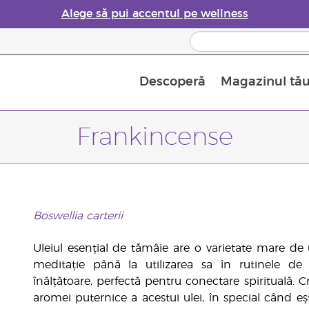
Alege să pui accentul pe wellness
Descoperă
Magazinul tă
Siguranța Utilizării Uleiurilor Esențiale
Ghid pentru aromatizatoarele de uleiuri esențiale
Ultima șansă: 50% reducere la produse de îngrijire a pielii
Află mai multe despre
Ghidul sup
Cum se folosesc uleiur
Frankincense
Boswellia carterii
Uleiul esențial de tămâie are o varietate mare de ut
meditație până la utilizarea sa în rutinele d
înălțătoare, perfectă pentru conectare spirituală. 
aromei puternice a acestui ulei, în special când eșt