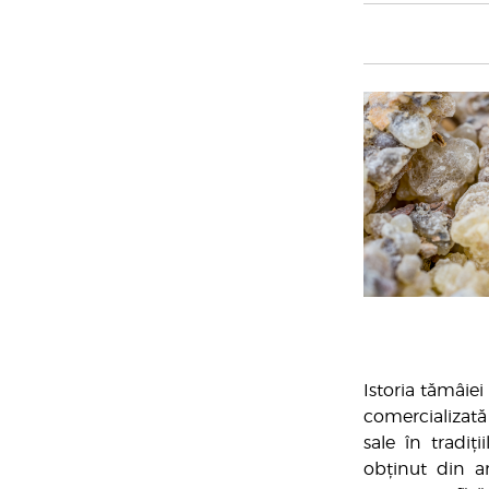
Istoria tămâie
comercializată 
sale în tradiții
obținut din a