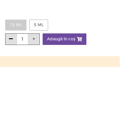
15 ML
5 ML
Adaugă în coș