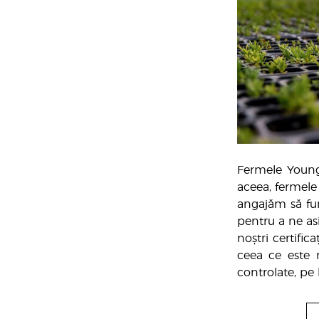
Fermele Young L
aceea, fermele
angajăm să fur
pentru a ne asi
noștri certific
ceea ce este 
controlate, pe 