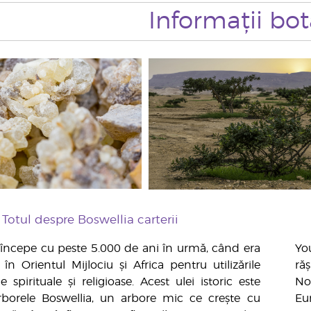
Informații bo
Totul despre Boswellia carterii
i începe cu peste 5.000 de ani în urmă, când era
Yo
în Orientul Mijlociu și Africa pentru utilizările
răș
le spirituale și religioase. Acest ulei istoric este
No
rborele Boswellia, un arbore mic ce crește cu
Eur