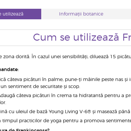
 utilizează
Informații botanice
Cum se utilizează F
e zona dorită. În cazul unei sensibilități, diluează 15 pică
mandate:
lică câteva picături în palme, pune-ți mâinile peste nas ș
n sentiment de securitate și scop.
daugă câteva picături în crema ta hidratantă pentru a pr
or.
nă cu uleiul de bază Young Living V-6® și masează până in
 în timpul practicilor de yoga pentru a promova sentimente
cura de Frankincense?