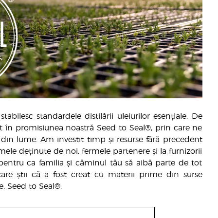
tabilesc standardele distilării uleiurilor esențiale. De
ant în promisiunea noastră Seed to Seal®, prin care ne
 din lume. Am investit timp și resurse fără precedent
mele deținute de noi, fermele partenere și la furnizorii
, pentru ca familia și căminul tău să aibă parte de tot
re știi că a fost creat cu materii prime din surse
e, Seed to Seal®.