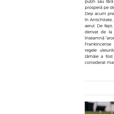
puțin sau fără
prosperă pe dea
Deși acum pref
în Antichitate,
aerul. De fap
derivat de la
înseamnă
“aro
Frankincense 
regele uleiuri
tămâie a fos
considerat mai