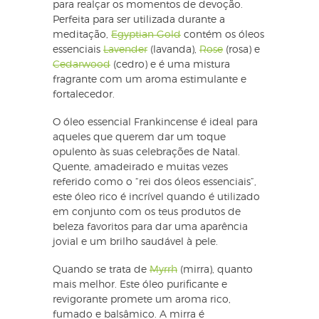
para realçar os momentos de devoção.
Perfeita para ser utilizada durante a
meditação,
Egyptian Gold
contém os óleos
essenciais
Lavender
(lavanda),
Rose
(rosa) e
Cedarwood
(cedro) e é uma mistura
fragrante com um aroma estimulante e
fortalecedor.
O óleo essencial Frankincense é ideal para
aqueles que querem dar um toque
opulento às suas celebrações de Natal.
Quente, amadeirado e muitas vezes
referido como o “rei dos óleos essenciais”,
este óleo rico é incrível quando é utilizado
em conjunto com os teus produtos de
beleza favoritos para dar uma aparência
jovial e um brilho saudável à pele.
Quando se trata de
Myrrh
(mirra), quanto
mais melhor. Este óleo purificante e
revigorante promete um aroma rico,
fumado e balsâmico. A mirra é