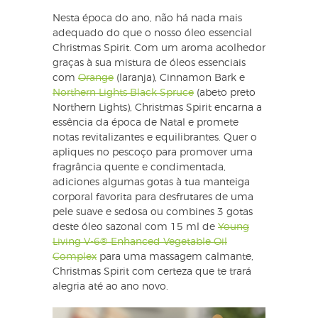
Nesta época do ano, não há nada mais
adequado do que o nosso óleo essencial
Christmas Spirit. Com um aroma acolhedor
graças à sua mistura de óleos essenciais
com
Orange
(laranja), Cinnamon Bark e
Northern Lights Black Spruce
(abeto preto
Northern Lights), Christmas Spirit encarna a
essência da época de Natal e promete
notas revitalizantes e equilibrantes. Quer o
apliques no pescoço para promover uma
fragrância quente e condimentada,
adiciones algumas gotas à tua manteiga
corporal favorita para desfrutares de uma
pele suave e sedosa ou combines 3 gotas
deste óleo sazonal com 15 ml de
Young
Living V-6® Enhanced Vegetable Oil
Complex
para uma massagem calmante,
Christmas Spirit com certeza que te trará
alegria até ao ano novo.