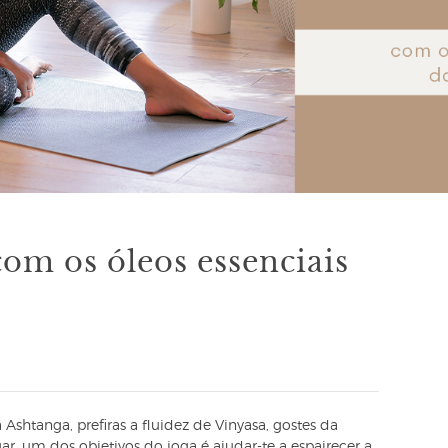
om os óleos essenciais
shtanga, prefiras a fluidez de Vinyasa, gostes da
ar, um dos objetivos do ioga é ajudar-te a espairecer a