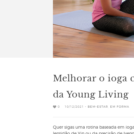
Melhorar o ioga c
da Young Living
0
10/12/2021 -
BEM-ESTAR
,
EM FORMA
Quer sigas uma rotina baseada em ioga A
lentidão de Yin ou da precisão de Iyeng