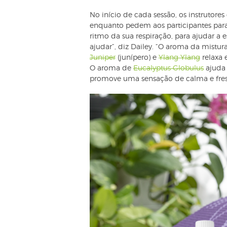
No início de cada sessão, os instrutor
enquanto pedem aos participantes para
ritmo da sua respiração, para ajudar 
ajudar”, diz Dailey. “O aroma da mistur
Juniper
(junípero) e
Ylang Ylang
relaxa 
O aroma de
Eucalyptus Globulus
ajuda 
promove uma sensação de calma e fres