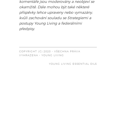
komentáře jsou moderovány a neobjeví se
okamžitě. Dále mohou být také některé
příspěvky lehce upraveny nebo vymazány,
kvůli zachování souladu se Strategiemi a
postupy Young Living a federálními
předpisy.
COPYRIGHT (C) 2020 - VŠECHNA PRÁVA
VYHRAZENA - YOUNG LIVING
YOUNG LIVING ESSENTIAL OILS