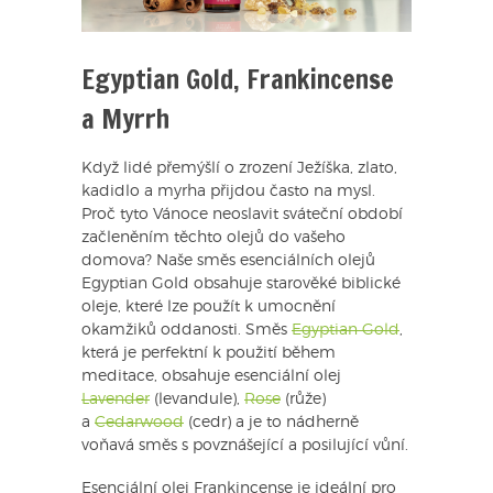
Egyptian Gold, Frankincense
a Myrrh
Když lidé přemýšlí o zrození Ježíška, zlato,
kadidlo a myrha přijdou často na mysl.
Proč tyto Vánoce neoslavit sváteční období
začleněním těchto olejů do vašeho
domova? Naše směs esenciálních olejů
Egyptian Gold obsahuje starověké biblické
oleje, které lze použít k umocnění
okamžiků oddanosti. Směs
Egyptian Gold
,
která je perfektní k použití během
meditace, obsahuje esenciální olej
Lavender
(levandule),
Rose
(růže)
a
Cedarwood
(cedr) a je to nádherně
voňavá směs s povznášející a posilující vůní.
Esenciální olej Frankincense je ideální pro