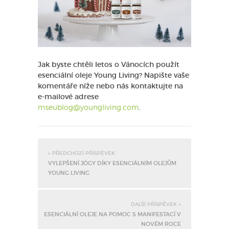
Jak byste chtěli letos o Vánocích použít
esenciální oleje Young Living? Napište vaše
komentáře níže nebo nás kontaktujte na
e-mailové adrese
mseublog@youngliving.com
.
« PŘEDCHOZÍ PŘÍSPĚVEK
VYLEPŠENÍ JÓGY DÍKY ESENCIÁLNÍM OLEJŮM
YOUNG LIVING
DALŠÍ PŘÍSPĚVEK »
ESENCIÁLNÍ OLEJE NA POMOC S MANIFESTACÍ V
NOVÉM ROCE