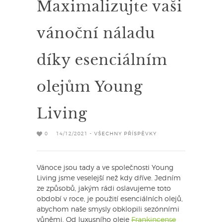
Maximalizujte vaši
vánoční náladu
díky esenciálním
olejům Young
Living
0
14/12/2021 -
VŠECHNY PŘÍSPĚVKY
Vánoce jsou tady a ve společnosti Young
Living jsme veselejší než kdy dříve. Jedním
ze způsobů, jakým rádi oslavujeme toto
období v roce, je použití esenciálních olejů,
abychom naše smysly obklopili sezónními
vůněmi. Od luxusního oleje
Frankincense