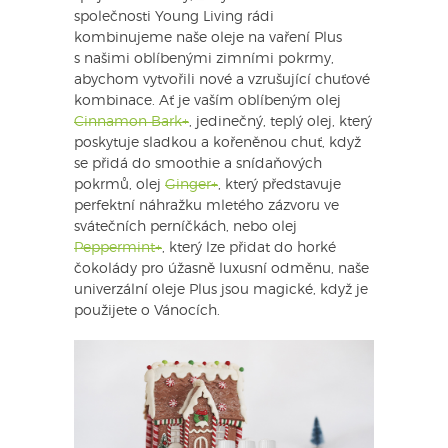
společnosti Young Living rádi
kombinujeme naše oleje na vaření Plus
s našimi oblíbenými zimními pokrmy,
abychom vytvořili nové a vzrušující chuťové
kombinace. Ať je vaším oblíbeným olej
Cinnamon Bark+
, jedinečný, teplý olej, který
poskytuje sladkou a kořeněnou chuť, když
se přidá do smoothie a snídaňových
pokrmů, olej
Ginger+
, který představuje
perfektní náhražku mletého zázvoru ve
svátečních perníčkách, nebo olej
Peppermint+
, který lze přidat do horké
čokolády pro úžasně luxusní odměnu, naše
univerzální oleje Plus jsou magické, když je
použijete o Vánocích.