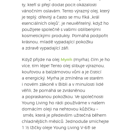
ty, kteří si přejí dodat pocit okázalosti
vánočním oslavám. Tento výrazný olej, který
je teplý, dřevitý a často se mu říká „král
esenciálních olejů“, je neuvěřitelný, když ho
použijete společně s vašimi oblíbenými
kosmetickými produkty. Pomáhá podpořit
krásnou, mladě vypadající pokožku
a zdravě vypadající záři.
Když přijde na olej
Myrrh
(myrha), čím je ho
více, tím lépe! Tento olej slibuje výraznou,
kouřovou a balzámovou vůni a je čisticí
a energický. Myrha je zmíněna ve starém
i novém zákoně v Bibli a v minulosti lidé
věřili, že pomáhá se zvrásněnou
a popraskanou pokožkou. Ve společnosti
Young Living ho rádi používáme v našem
domácím oleji na nehtovou kůžičku –
směs, která je především užitečná během
chladnějších měsíců. Jednoduše smíchejte
1 ½ lžičky oleje Young Living V-6® se