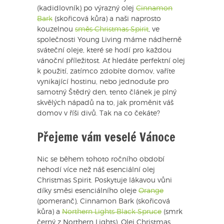
(kadidlovník) po výrazný olej
Cinnamon
Bark
(skořicová kůra) a naši naprosto
kouzelnou
směs Christmas Spirit
, ve
společnosti Young Living máme nádherně
sváteční oleje, které se hodí pro každou
vánoční příležitost. Ať hledáte perfektní olej
k použití, zatímco zdobíte domov, vaříte
vynikající hostinu, nebo jednoduše pro
samotný Štědrý den, tento článek je plný
skvělých nápadů na to, jak proměnit váš
domov v říši divů. Tak na co čekáte?
Přejeme vám veselé Vánoce
Nic se během tohoto ročního období
nehodí více než náš esenciální olej
Christmas Spirit. Poskytuje lákavou vůni
díky směsi esenciálního oleje
Orange
(pomeranč), Cinnamon Bark (skořicová
kůra) a
Northern Lights Black Spruce
(smrk
černý z Northern Lights). Olej Christmas