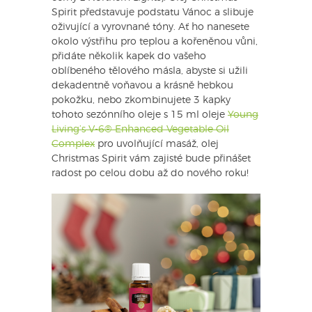
Spirit představuje podstatu Vánoc a slibuje
oživující a vyrovnané tóny. Ať ho nanesete
okolo výstřihu pro teplou a kořeněnou vůni,
přidáte několik kapek do vašeho
oblíbeného tělového másla, abyste si užili
dekadentně voňavou a krásně hebkou
pokožku, nebo zkombinujete 3 kapky
tohoto sezónního oleje s 15 ml oleje
Young
Living’s V-6® Enhanced Vegetable Oil
Complex
pro uvolňující masáž, olej
Christmas Spirit vám zajisté bude přinášet
radost po celou dobu až do nového roku!