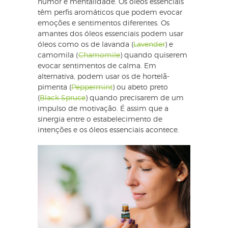
humor e mentalidade. Os óleos essenciais
têm perfis aromáticos que podem evocar
emoções e sentimentos diferentes. Os
amantes dos óleos essenciais podem usar
óleos como os de lavanda (
Lavender
) e
camomila (
Chamomile
) quando quiserem
evocar sentimentos de calma. Em
alternativa, podem usar os de hortelã-
pimenta (
Peppermint
) ou abeto preto
(
Black Spruce
) quando precisarem de um
impulso de motivação. É assim que a
sinergia entre o estabelecimento de
intenções e os óleos essenciais acontece.