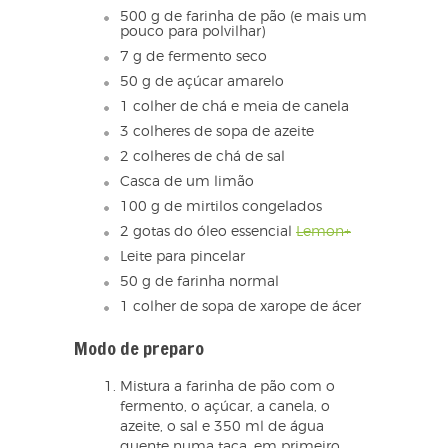
500 g de farinha de pão (e mais um
pouco para polvilhar)
7 g de fermento seco
50 g de açúcar amarelo
1 colher de chá e meia de canela
3 colheres de sopa de azeite
2 colheres de chá de sal
Casca de um limão
100 g de mirtilos congelados
2 gotas do óleo essencial
Lemon+
Leite para pincelar
50 g de farinha normal
1 colher de sopa de xarope de ácer
Modo de preparo
Mistura a farinha de pão com o
fermento, o açúcar, a canela, o
azeite, o sal e 350 ml de água
quente numa taça, em primeiro