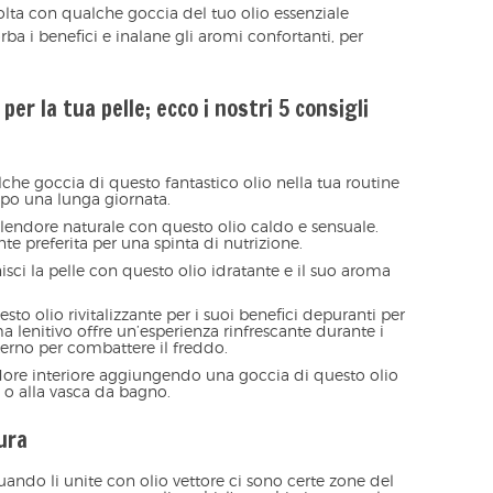
volta con qualche goccia del tuo olio essenziale
orba i benefici e inalane gli aromi confortanti, per
per la tua pelle; ecco i nostri 5 consigli
che goccia di questo fantastico olio nella tua routine
dopo una lunga giornata.
plendore naturale con questo olio caldo e sensuale.
te preferita per una spinta di nutrizione.
nisci la pelle con questo olio idratante e il suo aroma
esto olio rivitalizzante per i suoi benefici depuranti per
a lenitivo offre un’esperienza rinfrescante durante i
nterno per combattere il freddo.
dore interiore aggiungendo una goccia di questo olio
 o alla vasca da bagno.
ura
quando li unite con olio vettore ci sono certe zone del