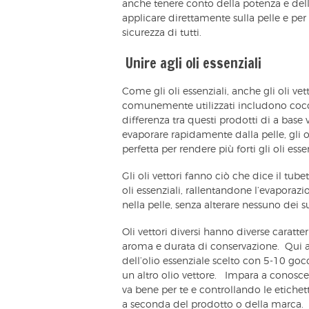
anche tenere conto della potenza e della 
applicare direttamente sulla pelle e per
sicurezza di tutti.
Unire agli oli essenziali
Come gli oli essenziali, anche gli oli vet
comunemente utilizzati includono cocco
differenza tra questi prodotti di a base 
evaporare rapidamente dalla pelle, gli o
perfetta per rendere più forti gli oli essen
Gli oli vettori fanno ciò che dice il tub
oli essenziali, rallentandone l’evaporaz
nella pelle, senza alterare nessuno dei su
Oli vettori diversi hanno diverse caratte
aroma e durata di conservazione. Qui a
dell’olio essenziale scelto con 5-10 go
un altro olio vettore. Impara a conosc
va bene per te e controllando le etiche
a seconda del prodotto o della marca.