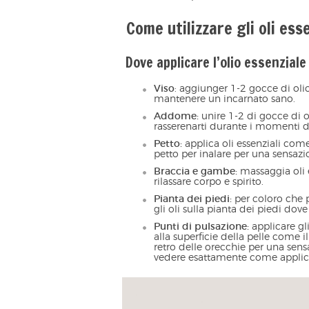
Come utilizzare gli oli ess
Dove applicare l’olio essenzial
Viso
: aggiunger 1-2 gocce di olio 
mantenere un incarnato sano.
Addome:
unire 1-2 di gocce di o
rasserenarti durante i momenti d
Petto:
applica oli essenziali com
petto per inalare per una sensazi
Braccia e gambe:
massaggia oli 
rilassare corpo e spirito.
Pianta dei piedi:
per coloro che p
gli oli sulla pianta dei piedi dove
Punti di pulsazione:
applicare gli
alla superficie della pelle come il 
retro delle orecchie per una sen
vedere esattamente come applic