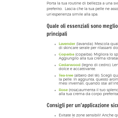
Porta la tua routine di bellezza a una s
preferito. Lascia che la tua pelle ne ass
un’esperienza simile alla spa.
Quale oli essenziali sono meglio 
principali
Lavender
(lavanda): Mescola qual
di skincare serale per rilassarti 
Copaiba
(copaiba): Migliora lo s
Aggiungilo alla tua crema idratan
Cedarwood
(legno di cedro): Le
dolce e accattivante.
Tea tree
(albero del tè): Scegli qu
la pelle. In aggiunta, questo arom
mesi invernali, quando stai all’i
Rose
(rosa):aumenta il tuo splen
alla tua crema da corpo preferita
Consigli per un’applicazione sic
Evitate le zone sensibili! Anche 