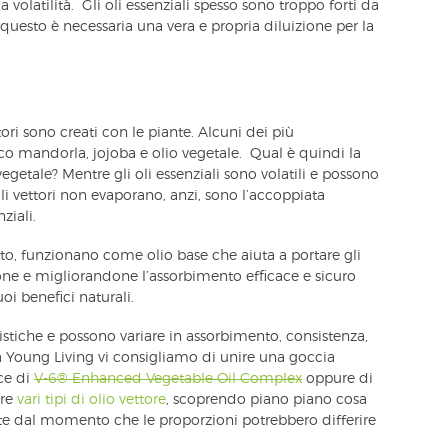
volatilità. Gli oli essenziali spesso sono troppo forti da
 questo è necessaria una vera e propria diluizione per la
tori sono creati con le piante. Alcuni dei più
 mandorla, jojoba e olio vegetale. Qual è quindi la
vegetale? Mentre gli oli essenziali sono volatili e possono
li vettori non evaporano, anzi, sono l’accoppiata
ziali.
etto, funzionano come olio base che aiuta a portare gli
ione e migliorandone l’assorbimento efficace e sicuro
oi benefici naturali.
ristiche e possono variare in assorbimento, consistenza,
 Young Living vi consigliamo di unire una goccia
cce di
V-6® Enhanced Vegetable Oil Complex
oppure di
ere
vari tipi di olio vettore
, scoprendo piano piano cosa
tte dal momento che le proporzioni potrebbero differire