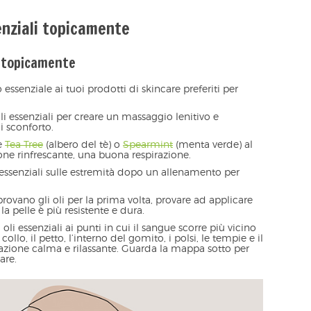
enziali topicamente
e topicamente
essenziale ai tuoi prodotti di skincare preferiti per
li essenziali per creare un massaggio lenitivo e
i sconforto.
e
Tea Tree
(albero del tè) o
Spearmint
(menta verde) al
one rinfrescante, una buona respirazione.
essenziali sulle estremità dopo un allenamento per
rovano gli oli per la prima volta, provare ad applicare
 la pelle è più resistente e dura.
 oli essenziali ai punti in cui il sangue scorre più vicino
collo, il petto, l’interno del gomito, i polsi, le tempie e il
sazione calma e rilassante. Guarda la mappa sotto per
are.