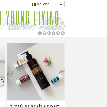
Italiano
I YOUNG LIVING
5 più grandi errori