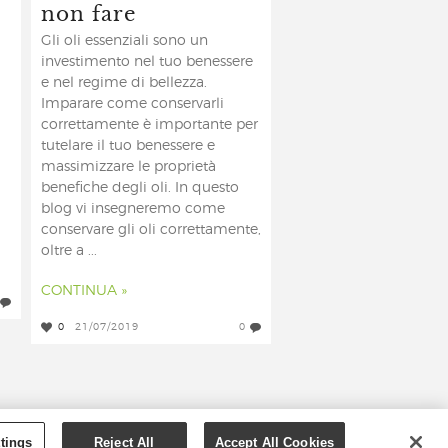
non fare
Gli oli essenziali sono un
investimento nel tuo benessere
e nel regime di bellezza.
Imparare come conservarli
correttamente è importante per
tutelare il tuo benessere e
massimizzare le proprietà
benefiche degli oli. In questo
blog vi insegneremo come
conservare gli oli correttamente,
oltre a ...
CONTINUA »
0
21/07/2019
0
YOUNG LIVING ESSENTIAL OILS
tings
Reject All
Accept All Cookies