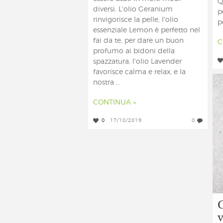
Q
diversi. L'olio Geranium
p
rinvigorisce la pelle, l'olio
p
essenziale Lemon è perfetto nel
fai da te, per dare un buon
C
profumo ai bidoni della
spazzatura, l'olio Lavender
favorisce calma e relax, e la
nostra ...
CONTINUA »
0
17/10/2019
0
v