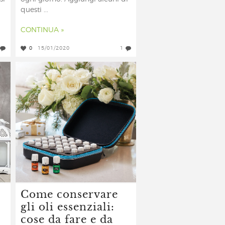
questi ...
CONTINUA »
0
15/01/2020
1
Come conservare
gli oli essenziali:
cose da fare e da