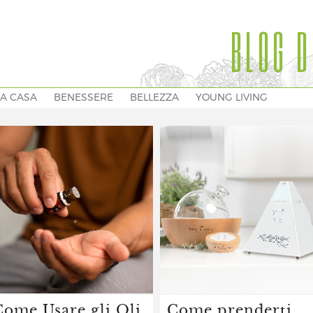
BLOG D
A CASA
BENESSERE
BELLEZZA
YOUNG LIVING
Come Usare gli Oli
Come prenderti