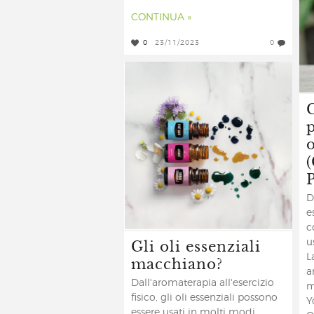
CONTINUA »
0
23/11/2023
0
o
D
e
c
Gli oli essenziali
u
macchiano?
L
a
Dall'aromaterapia all'esercizio
m
fisico, gli oli essenziali possono
Y
essere usati in molti modi