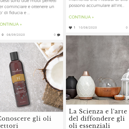
uesti sono due modi perfetti
possono accumulare all'int...
er cominciare e ottenere un
o' di fiducia e ...
CONTINUA »
ONTINUA »
1
10/08/2020
0
0
08/09/2020
0
La Scienza e l'arte
Conoscere gli oli
del diffondere gli
ettori
oli essenziali