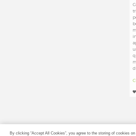
G
t
p
b
m
i
a
u
q
m
di
C
COPYRIGHT (C) 2020 - TUTTI I DIRITTI RISERV
By clicking “Accept All Cookies”, you agree to the storing of cookies on