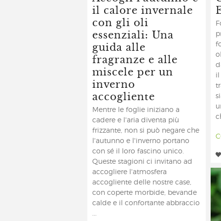
il calore invernale
con gli oli
F
essenziali: Una
p
guida alle
f
fragranze e alle
o
d
miscele per un
i
inverno
t
accogliente
s
u
Mentre le foglie iniziano a
c
cadere e l'aria diventa più
frizzante, non si può negare che
C
l'autunno e l'inverno portano
con sé il loro fascino unico.
Queste stagioni ci invitano ad
accogliere l'atmosfera
accogliente delle nostre case,
con coperte morbide, bevande
calde e il confortante abbraccio
...