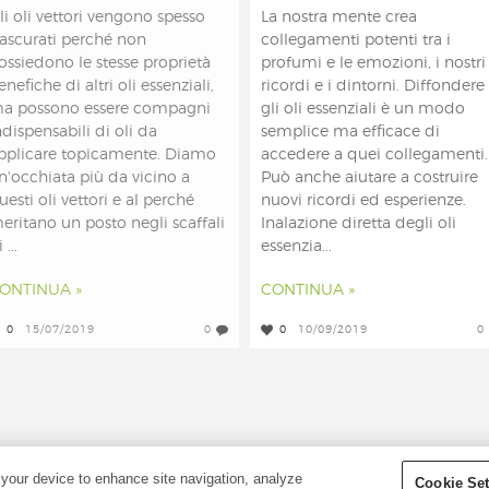
li oli vettori vengono spesso
La nostra mente crea
rascurati perché non
collegamenti potenti tra i
ossiedono le stesse proprietà
profumi e le emozioni, i nostri
enefiche di altri oli essenziali,
ricordi e i dintorni. Diffondere
a possono essere compagni
gli oli essenziali è un modo
ndispensabili di oli da
semplice ma efficace di
pplicare topicamente. Diamo
accedere a quei collegamenti.
n'occhiata più da vicino a
Può anche aiutare a costruire
uesti oli vettori e al perché
nuovi ricordi ed esperienze.
eritano un posto negli scaffali
Inalazione diretta degli oli
 ...
essenzia...
ONTINUA »
CONTINUA »
0
15/07/2019
0
0
10/09/2019
0
ATI - YOUNG LIVING
 your device to enhance site navigation, analyze
Cookie Set