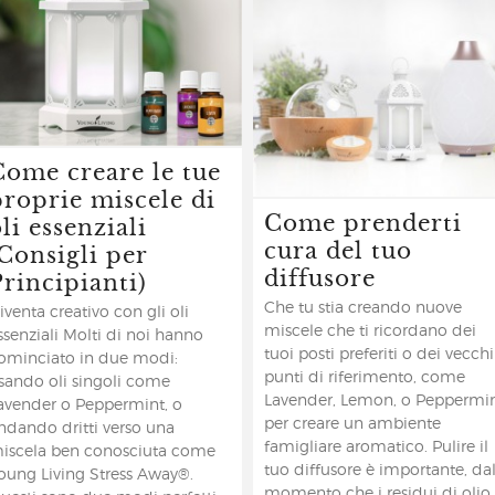
Come creare le tue
proprie miscele di
Come prenderti
li essenziali
cura del tuo
(Consigli per
diffusore
Principianti)
Che tu stia creando nuove
iventa creativo con gli oli
miscele che ti ricordano dei
ssenziali Molti di noi hanno
tuoi posti preferiti o dei vecchi
ominciato in due modi:
punti di riferimento, come
sando oli singoli come
Lavender, Lemon, o Peppermi
avender o Peppermint, o
per creare un ambiente
ndando dritti verso una
famigliare aromatico. Pulire il
iscela ben conosciuta come
tuo diffusore è importante, da
oung Living Stress Away®.
momento che i residui di olio 