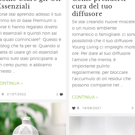
Essenziali
cura del tuo
diffusore
orse stai aprendo adesso il tuo
rimo kit di base Premium o
Se stai creando nuove miscele
orse ti hanno regalato diversi
o un nuovo ambiente
li essenziali e quindi non sai
romantico o famigliare, ci son
a quali cominciare? Questo è
possibilità che il tuo diffusore
l blog che fa per te. Quando si
Young Living ci impieghi molt
ratta di usare gli oli essenziali
ore. Per dare al tuo diffusore
iamo tutti stati principianti a
l'amore che merita, è
n certo punto, e abbiamo
importante pulirlo
hiesto ...
regolarmente, per bloccare
l'accumulo di oli residui che
ONTINUA »
possono comparire nel ...
0
21/07/2022
2
CONTINUA »
0
16/08/2021
0