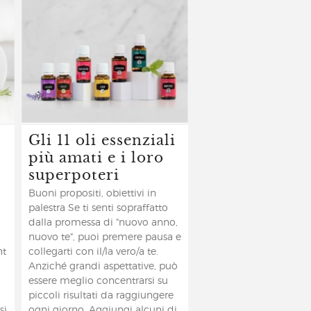
Gli 11 oli essenziali
più amati e i loro
superpoteri
Buoni propositi, obiettivi in
palestra Se ti senti sopraffatto
dalla promessa di "nuovo anno,
nuovo te", puoi premere pausa e
nt
collegarti con il/la vero/a te.
Anziché grandi aspettative, può
essere meglio concentrarsi su
l
piccoli risultati da raggiungere
si
ogni giorno. Aggiungi alcuni di