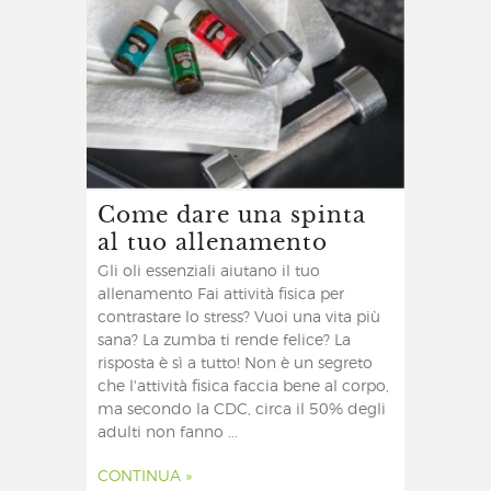
Come dare una spinta
al tuo allenamento
Gli oli essenziali aiutano il tuo
allenamento Fai attività fisica per
contrastare lo stress? Vuoi una vita più
sana? La zumba ti rende felice? La
risposta è sì a tutto! Non è un segreto
che l'attività fisica faccia bene al corpo,
ma secondo la CDC, circa il 50% degli
adulti non fanno ...
CONTINUA »