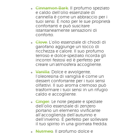
Cinnamon Bark
: Il profumo speziato
e caldo dell’olio essenziale di
cannella è come un abbraccio per i
tuoi sensi. È noto per le sue proprietà
confortanti e può suscitare
istantaneamente sensazioni di
conforto.
Clove
:
L’olio essenziale di chiodi di
garofano aggiunge un tocco di
ricchezza e calore. Il suo profumo
terroso e dolce-speziato ricorda gli
incontri festosi ed è perfetto per
creare un’atmosfera accogliente.
Vanilla
:
Dolce e avvolgente,
l’oleoresina di vaniglia è come un
dessert confortante per i tuoi sensi
olfattivi. Il suo aroma cremoso può
trasformare i tuoi sensi in un rifugio
caldo e accogliente.
Ginger
:
Le note pepate e speziate
dell’olio essenziale di zenzero
portano un elemento vivificante
all’accoglienza dell’autunno e
dell’inverno. È perfetto per sollevare
il tuo spirito in una giornata fredda.
Nutmeg
:
Il profumo dolce e