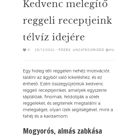
Kedvenc melegítő
reggeli receptjeink
télvíz idejére
0
23/12/2022 -
FŐZÉS
,
UNCATEGORIZED @HU
Egy hideg téli reggelen nehéz motivációt
találni az ágyból való kikeléshez, és ez
érthető. Ezért összegyűjtöttük kedvenc
reggeli receptjeinket, amelyek egyszerre
táplálóak, finomak, feldobják a sötét
reggeleket, és segítenek megtalálni a
melegséget, olyan ízek segítségével, mint a
fahéj és a kardamom.
Mogyorós, almás zabkása