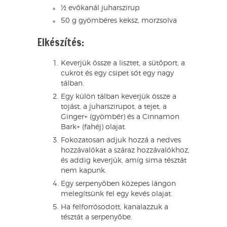
½ evőkanál juharszirup
50 g gyömbéres keksz, morzsolva
Elkészítés:
Keverjük össze a lisztet, a sütőport, a
cukrot és egy csipet sót egy nagy
tálban.
Egy külön tálban keverjük össze a
tojást, a juharszirupot, a tejet, a
Ginger+ (gyömbér) és a Cinnamon
Bark+ (fahéj) olajat.
Fokozatosan adjuk hozzá a nedves
hozzávalókat a száraz hozzávalókhoz,
és addig keverjük, amíg sima tésztát
nem kapunk.
Egy serpenyőben közepes lángon
melegítsünk fel egy kevés olajat.
Ha felforrósodott, kanalazzuk a
tésztát a serpenyőbe.