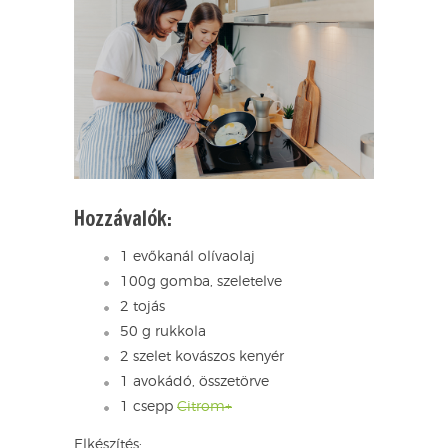
Hozzávalók:
1 evőkanál olívaolaj
100g gomba, szeletelve
2 tojás
50 g rukkola
2 szelet kovászos kenyér
1 avokádó, összetörve
1 csepp
Citrom+
Elkészítés: