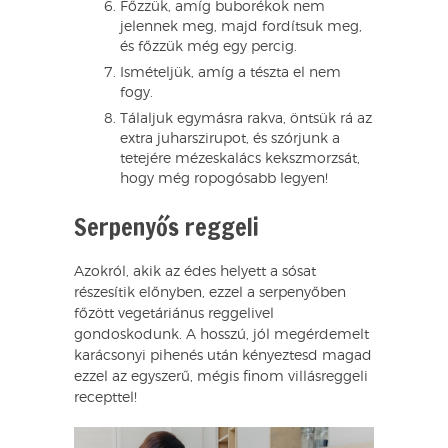
Főzzük, amíg buborékok nem
jelennek meg, majd fordítsuk meg,
és főzzük még egy percig.
Ismételjük, amíg a tészta el nem
fogy.
Tálaljuk egymásra rakva, öntsük rá az
extra juharszirupot, és szórjunk a
tetejére mézeskalács kekszmorzsát,
hogy még ropogósabb legyen!
Serpenyős reggeli
Azokról, akik az édes helyett a sósat
részesítik előnyben, ezzel a serpenyőben
főzött vegetáriánus reggelivel
gondoskodunk. A hosszú, jól megérdemelt
karácsonyi pihenés után kényeztesd magad
ezzel az egyszerű, mégis finom villásreggeli
recepttel!