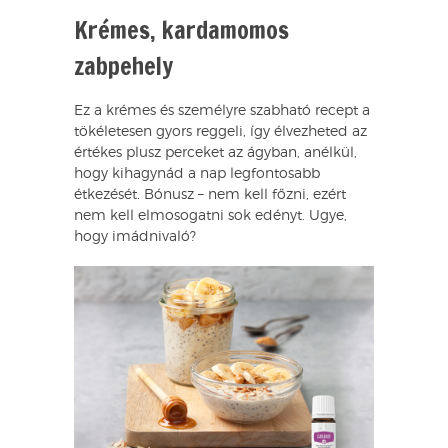
Krémes, kardamomos
zabpehely
Ez a krémes és személyre szabható recept a
tökéletesen gyors reggeli, így élvezheted az
értékes plusz perceket az ágyban, anélkül,
hogy kihagynád a nap legfontosabb
étkezését. Bónusz – nem kell főzni, ezért
nem kell elmosogatni sok edényt. Ugye,
hogy imádnivaló?