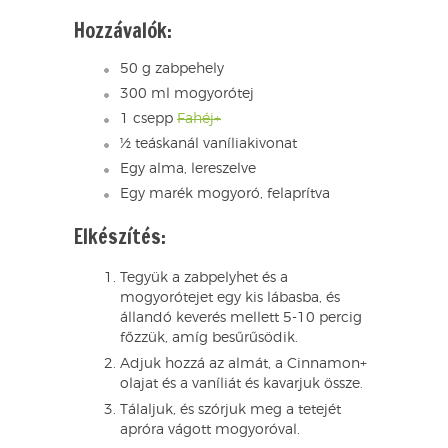
Hozzávalók:
50 g zabpehely
300 ml mogyorótej
1 csepp
Fahéj+
½ teáskanál vaníliakivonat
Egy alma, lereszelve
Egy marék mogyoró, felaprítva
Elkészítés:
Tegyük a zabpelyhet és a
mogyorótejet egy kis lábasba, és
állandó keverés mellett 5-10 percig
főzzük, amíg besűrűsödik.
Adjuk hozzá az almát, a Cinnamon+
olajat és a vaníliát és kavarjuk össze.
Tálaljuk, és szórjuk meg a tetejét
apróra vágott mogyoróval.