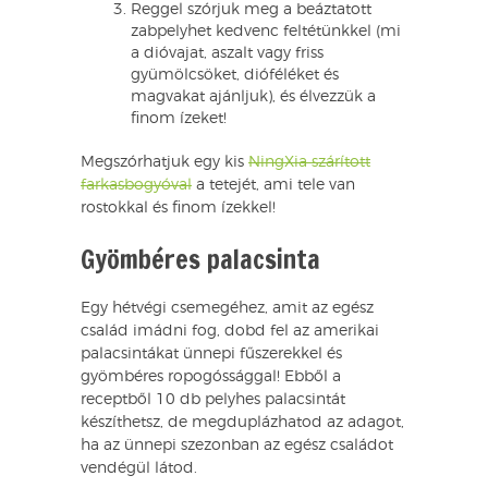
Reggel szórjuk meg a beáztatott
zabpelyhet kedvenc feltétünkkel (mi
a dióvajat, aszalt vagy friss
gyümölcsöket, dióféléket és
magvakat ajánljuk), és élvezzük a
finom ízeket!
Megszórhatjuk egy kis
NingXia szárított
farkasbogyóval
a tetejét, ami tele van
rostokkal és finom ízekkel!
Gyömbéres palacsinta
Egy hétvégi csemegéhez, amit az egész
család imádni fog, dobd fel az amerikai
palacsintákat ünnepi fűszerekkel és
gyömbéres ropogóssággal! Ebből a
receptből 10 db pelyhes palacsintát
készíthetsz, de megduplázhatod az adagot,
ha az ünnepi szezonban az egész családot
vendégül látod.