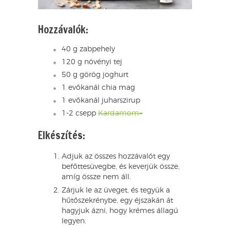
Hozzávalók:
40 g zabpehely
120 g növényi tej
50 g görög joghurt
1 evőkanál chia mag
1 evőkanál juharszirup
1-2 csepp
Kardamom+
Elkészítés:
Adjuk az összes hozzávalót egy
befőttesüvegbe, és keverjük össze,
amíg össze nem áll.
Zárjuk le az üveget, és tegyük a
hűtőszekrénybe, egy éjszakán át
hagyjuk ázni, hogy krémes állagú
legyen.