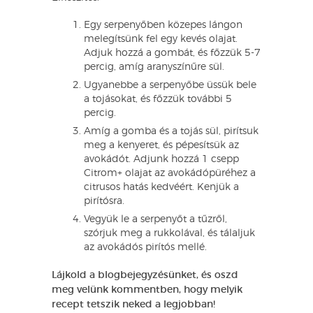
Egy serpenyőben közepes lángon
melegítsünk fel egy kevés olajat.
Adjuk hozzá a gombát, és főzzük 5-7
percig, amíg aranyszínűre sül.
Ugyanebbe a serpenyőbe üssük bele
a tojásokat, és főzzük további 5
percig.
Amíg a gomba és a tojás sül, pirítsuk
meg a kenyeret, és pépesítsük az
avokádót. Adjunk hozzá 1 csepp
Citrom+ olajat az avokádópüréhez a
citrusos hatás kedvéért. Kenjük a
pirítósra.
Vegyük le a serpenyőt a tűzről,
szórjuk meg a rukkolával, és tálaljuk
az avokádós pirítós mellé.
Lájkold a blogbejegyzésünket, és oszd
meg velünk kommentben, hogy melyik
recept tetszik neked a legjobban!