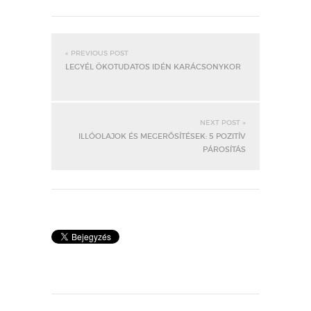
« PREVIOUS POST
LEGYÉL ÖKOTUDATOS IDÉN KARÁCSONYKOR
NEXT POST »
ILLÓOLAJOK ÉS MEGERŐSÍTÉSEK: 5 POZITÍV
PÁROSÍTÁS