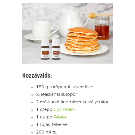
Hozzávalók:
150 g sütőporral kevert liszt
½ teáskanál sütőpor
2 teáskanál finomított kristálycukor
1 csepp
Gyömbér+
1 csepp
Fahéj+
1 tojás, felverve
200 ml tej