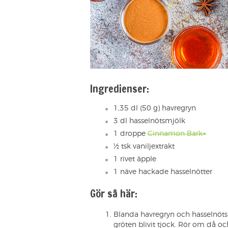
Ingredienser:
1,35 dl (50 g) havregryn
3 dl hasselnötsmjölk
1 droppe
Cinnamon Bark+
½ tsk vaniljextrakt
1 rivet äpple
1 näve hackade hasselnötter
Gör så här:
Blanda havregryn och hasselnötsmjö
gröten blivit tjock. Rör om då oc