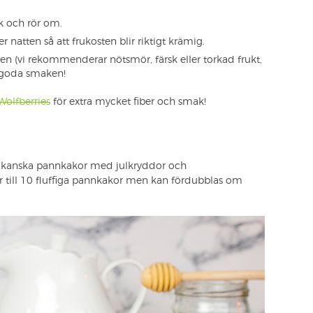
rk och rör om.
er natten så att frukosten blir riktigt krämig.
en (vi rekommenderar nötsmör, färsk eller torkad frukt,
n goda smaken!
Wolfberries
för extra mycket fiber och smak!
rikanska pannkakor med julkryddor och
r till 10 fluffiga pannkakor men kan fördubblas om