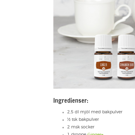
Ingredienser:
2,5 dl mjöl med bakpulver
½ tsk bakpulver
2 msk socker
1 droppe
Ginger+