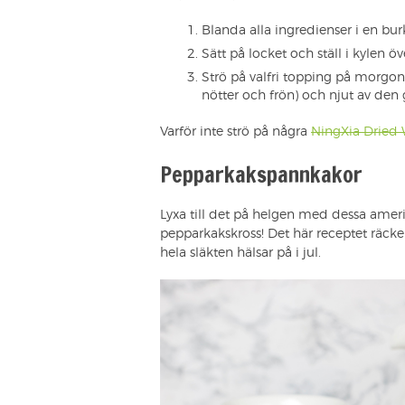
Blanda alla ingredienser i en bu
Sätt på locket och ställ i kylen öv
Strö på valfri topping på morgon
nötter och frön) och njut av de
Varför inte strö på några
NingXia Dried 
Pepparkakspannkakor
Lyxa till det på helgen med dessa ame
pepparkakskross! Det här receptet räcke
hela släkten hälsar på i jul.