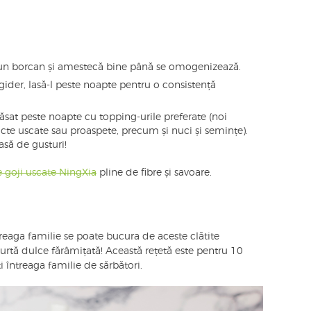
-un borcan și amestecă bine până se omogenizează.
igider, lasă-l peste noapte pentru o consistență
sat peste noapte cu topping-urile preferate (noi
e uscate sau proaspete, precum și nuci și semințe).
să de gusturi!
e goji uscate NingXia
pline de fibre și savoare.
eaga familie se poate bucura de aceste clătite
rtă dulce fărâmițată! Această rețetă este pentru 10
i întreaga familie de sărbători.