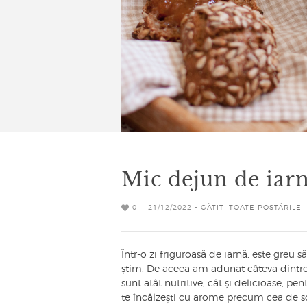
Mic dejun de iar
0
21/12/2022 -
GĂTIT
,
TOATE POSTĂRILE
Într-o zi friguroasă de iarnă, este greu s
știm. De aceea am adunat câteva dintre 
sunt atât nutritive, cât și delicioase, pe
te încălzești cu arome precum cea de s