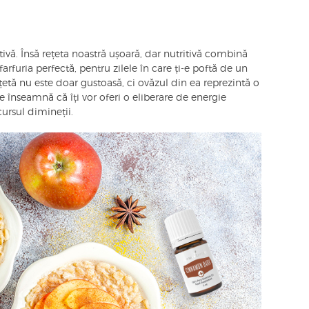
ivă. Însă rețeta noastră ușoară, dar nutritivă combină
arfuria perfectă, pentru zilele în care ți-e poftă de un
țetă nu este doar gustoasă, ci ovăzul din ea reprezintă o
 înseamnă că îți vor oferi o eliberare de energie
cursul dimineții.