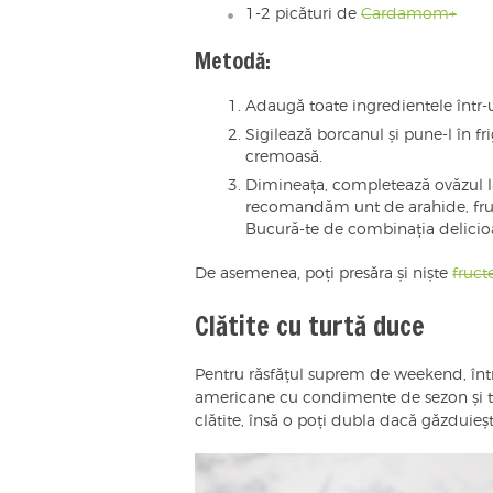
1-2 picături de
Cardamom+
Metodă:
Adaugă toate ingredientele într
Sigilează borcanul și pune-l în fr
cremoasă.
Dimineața, completează ovăzul lă
recomandăm unt de arahide, fruct
Bucură-te de combinația delicioa
De asemenea, poți presăra și niște
fruct
Clătite cu turtă duce
Pentru răsfățul suprem de weekend, într
americane cu condimente de sezon și tu
clătite, însă o poți dubla dacă găzduieșt