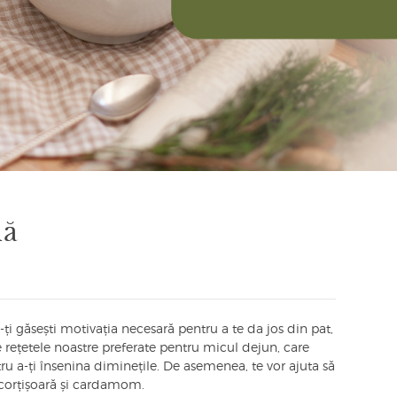
nă
ă-ți găsești motivația necesară pentru a te da jos din pat,
rețetele noastre preferate pentru micul dejun, care
ntru a-ți însenina diminețile. De asemenea, te vor ajuta să
corțișoară și cardamom.