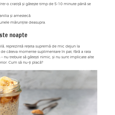
într-o cratiță și gătește timp de 5-10 minute până se
nilia și amestecă.
alunele mărunțite deasupra.
ste noapte
ilă, reprezintă rețeta supremă de mic dejun la
a de câteva momente suplimentare în pat, fără a rata
– nu trebuie să gătești nimic, și nu sunt implicate alte
terior. Cum să nu-ți placă?