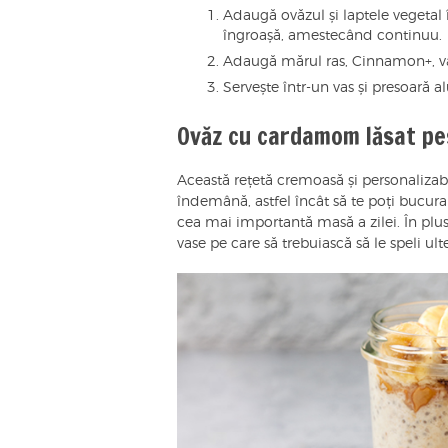
Adaugă ovăzul și laptele vegetal 
îngroașă, amestecând continuu.
Adaugă mărul ras, Cinnamon+, va
Servește într-un vas și presoară 
Ovăz cu cardamom lăsat pe
Această rețetă cremoasă și personalizab
îndemână, astfel încât să te poți bucur
cea mai importantă masă a zilei. În plus 
vase pe care să trebuiască să le speli ul