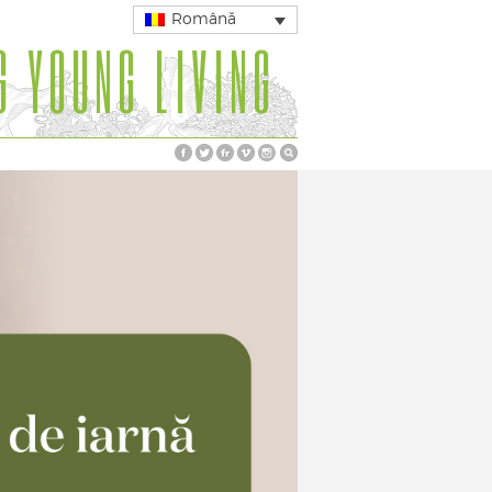
Română
G YOUNG LIVING