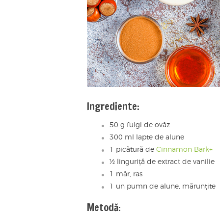
Ingrediente:
50 g fulgi de ovăz
300 ml lapte de alune
1 picătură de
Cinnamon Bark+
½ linguriță de extract de vanilie
1 măr, ras
1 un pumn de alune, mărunțite
Metodă: