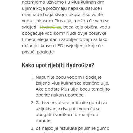
neizmjerno uživamo i u Plus kulinarskim
uljima koja prožimaju napitke, slastice i
marinade bogatstvom okusa. Ako volite
vodu s okusom Plus ulja, možda će vam se
svidjeti i
HydroGize
, boca koja običnu vodu
obogaćuje vodikom? Nudi dvije postavke
timera, elegantan i zaobljen dizajn za lako
držanje i krasno LED osvjetljenje koje će
privući poglede.
Kako upotrijebiti HydroGize?
Napunite bocu vodom i dodajte
željeno Plus kulinarsko eterično ulje.
Ako dodate Plus ulje, bocu temeljito
operite nakon upotrebe.
Za brze rezultate pritisnite gumb za
uključivanje dvaput i voda će se
obogatiti vodikom u manje od
minute.
Za najbolje rezultate pritisnite gumb