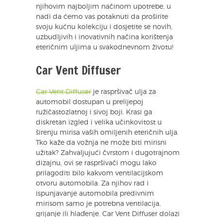
njihovim najboljim načinom upotrebe, u
nadi da ćemo vas potaknuti da proširite
svoju kućnu kolekciju i dosjetite se novih,
uzbudljivih i inovativnih načina korištenja
eteričnim uljima u svakodnevnom životu!
Car Vent Diffuser
Car Vent Diffuser
je raspršivač ulja za
automobil dostupan u prelijepoj
ružičastozlatnoj i sivoj boji. Krasi ga
diskretan izgled i velika učinkovitost u
širenju mirisa vaših omiljenih eteričnih ulja.
Tko kaže da vožnja ne može biti mirisni
užitak? Zahvaljujući čvrstom i dugotrajnom
dizajnu, ovi se raspršivači mogu lako
prilagoditi bilo kakvom ventilacijskom
otvoru automobila. Za njihov rad i
ispunjavanje automobila predivnim
mirisom samo je potrebna ventilacija,
grijanje ili hlađenje. Car Vent Diffuser dolazi