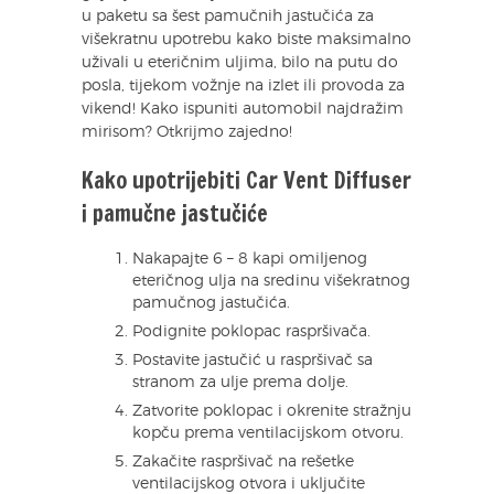
u paketu sa šest pamučnih jastučića za
višekratnu upotrebu kako biste maksimalno
uživali u eteričnim uljima, bilo na putu do
posla, tijekom vožnje na izlet ili provoda za
vikend! Kako ispuniti automobil najdražim
mirisom? Otkrijmo zajedno!
Kako upotrijebiti Car Vent Diffuser
i pamučne jastučiće
Nakapajte 6 – 8 kapi omiljenog
eteričnog ulja na sredinu višekratnog
pamučnog jastučića.
Podignite poklopac raspršivača.
Postavite jastučić u raspršivač sa
stranom za ulje prema dolje.
Zatvorite poklopac i okrenite stražnju
kopču prema ventilacijskom otvoru.
Zakačite raspršivač na rešetke
ventilacijskog otvora i uključite