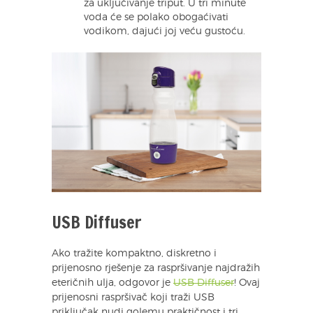
za uključivanje triput. U tri minute
voda će se polako obogaćivati
vodikom, dajući joj veću gustoću.
USB Diffuser
Ako tražite kompaktno, diskretno i
prijenosno rješenje za raspršivanje najdražih
eteričnih ulja, odgovor je
USB Diffuser
! Ovaj
prijenosni raspršivač koji traži USB
priključak nudi golemu praktičnost i tri