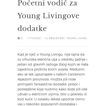
Početni vodič za
Young Livingove
dodatke
0
11/10/2021 -
YL PROIZVODI
,
YOUNG LIVING
Kad je riječ o Young Livingu, nije tajna da
su vrhunska eterična ulja u središtu pažnje i
jedan od glavnih razloga zbog kojih se naša
zajednica proširila širom svijeta. Međutim,
ako se tek upoznajete s našom čarobnom
lepezom proizvoda, možda još niste
primijetili fantastične dodatke, pribor i
potrepštine koje nudimo kako biste još više
uživali u eteričnim uljima, bilo u pokretu ili
kod kuće. U ostatku teksta upoznat ćemo
vas s nekoliko popularnih dodataka i