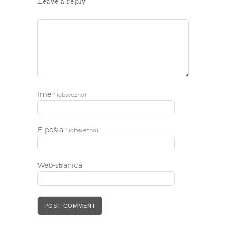
Leave a reply
Ime
* (obavezno)
E-pošta
* (obavezno)
Web-stranica