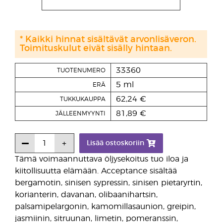
* Kaikki hinnat sisältävät arvonlisäveron.
Toimituskulut eivät sisälly hintaan.
33360
TUOTENUMERO
5 ml
ERÄ
62,24 €
TUKKUKAUPPA
81,89 €
JÄLLEENMYYNTI
Lisää ostoskoriin
Tämä voimaannuttava öljysekoitus tuo iloa ja
kiitollisuutta elämään. Acceptance sisältää
bergamotin, sinisen sypressin, sinisen pietaryrtin,
korianterin, davanan, olibaanihartsin,
palsamipelargonin, kamomillasaunion, greipin,
jasmiinin, sitruunan, limetin, pomeranssin,