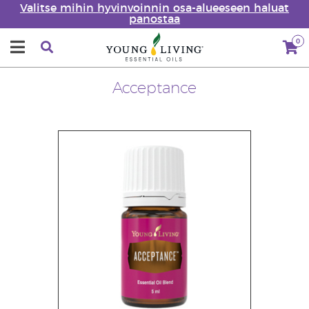
Valitse mihin hyvinvoinnin osa-alueeseen haluat
panostaa
0
Acceptance