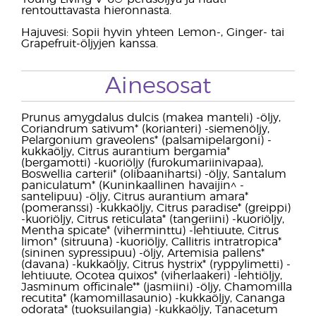
rentouttavasta hieronnasta.
Hajuvesi: Sopii hyvin yhteen Lemon-, Ginger- tai
Grapefruit-öljyjen kanssa.
Ainesosat
Prunus amygdalus dulcis (makea manteli) -öljy,
Coriandrum sativum* (korianteri) -siemenöljy,
Pelargonium graveolens* (palsamipelargoni) -
kukkaöljy, Citrus aurantium bergamia*
(bergamotti) -kuoriöljy (furokumariinivapaa),
Boswellia carterii* (olibaanihartsi) -öljy, Santalum
paniculatum* (Kuninkaallinen havaijin^ -
santelipuu) -öljy, Citrus aurantium amara*
(pomeranssi) -kukkaöljy, Citrus paradise* (greippi)
-kuoriöljy, Citrus reticulata* (tangeriini) -kuoriöljy,
Mentha spicate* (viherminttu) -lehtiuute, Citrus
limon* (sitruuna) -kuoriöljy, Callitris intratropica*
(sininen sypressipuu) -öljy, Artemisia pallens*
(davana) -kukkaöljy, Citrus hystrix* (ryppylimetti) -
lehtiuute, Ocotea quixos* (viherlaakeri) -lehtiöljy,
Jasminum officinale** (jasmiini) -öljy, Chamomilla
recutita* (kamomillasaunio) -kukkaöljy, Cananga
odorata* (tuoksuilangia) -kukkaöljy, Tanacetum