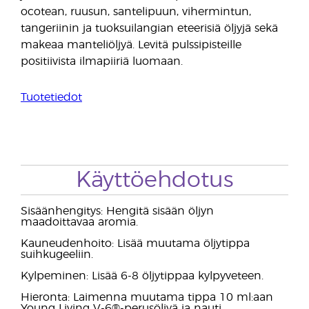
ocotean, ruusun, santelipuun, vihermintun,
tangeriinin ja tuoksuilangian eteerisiä öljyjä sekä
makeaa manteliöljyä. Levitä pulssipisteille
positiivista ilmapiiriä luomaan.
Tuotetiedot
Käyttöehdotus
Sisäänhengitys: Hengitä sisään öljyn
maadoittavaa aromia.
Kauneudenhoito: Lisää muutama öljytippa
suihkugeeliin.
Kylpeminen: Lisää 6-8 öljytippaa kylpyveteen.
Hieronta: Laimenna muutama tippa 10 ml:aan
Young Living V-6®-perusöljyä ja nauti