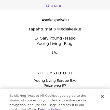
JÄSENEKSI
Asiakaspalvelu
Tapahtumat & Mediakeskus
D. Gary Young -säätiö
Young Living- Blogi
Ura
YHTEYSTIEDOT
Young Living Europe B.V.
Peizerweg 97
9727 AJ Groningen
Netherlands
By clicking “Accept All Cookies”, you agree to the
storing of cookies on your device to enhance site
Ilmainen yhteydenotto lankanumeroista Suomesta
0800
navigation, analyze site usage, and assist in our
913 239
marketing efforts.
Privacy Policy