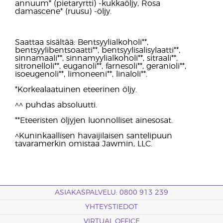
annuum* (pietaryrtti) -kukkaöljy, Rosa
damascene* (ruusu) -öljy.
Saattaa sisältää: Bentsyylialkoholi**,
bentsyylibentsoaatti**, bentsyylisalisylaatti**,
sinnamaali**, sinnamyylialkoholi**, sitraali**,
sitronelloli**, euganoli**, farnesoli**, geranioli**,
isoeugenoli**, limoneeni**, linaloli**.
*Korkealaatuinen eteerinen öljy.
^^ puhdas absoluutti.
**Eteeristen öljyjen luonnolliset ainesosat.
^Kuninkaallisen havaijilaisen santelipuun
tavaramerkin omistaa Jawmin, LLC.
ASIAKASPALVELU: 0800 913 239
YHTEYSTIEDOT
VIRTUAL OFFICE