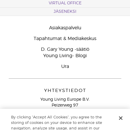
VIRTUAL OFFICE
JÄSENEKSI
Asiakaspalvelu
Tapahtumat & Mediakeskus
D. Gary Young -säätiö
Young Living- Blogi
Ura
YHTEYSTIEDOT
Young Living Europe B.V.
Peizerweg 97
9727 AJ Groningen
Netherlands
By clicking “Accept All Cookies”, you agree to the
storing of cookies on your device to enhance site
Ilmainen yhteydenotto lankanumeroista Suomesta
0800
navigation, analyze site usage, and assist in our