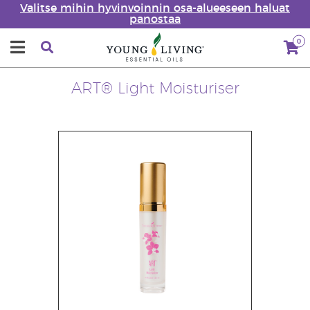
Valitse mihin hyvinvoinnin osa-alueeseen haluat
panostaa
0
ART® Light Moisturiser