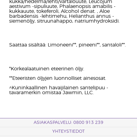
kukka/hedelmä/lehti/vartalouute, Leucojum
aestivum -sipuliuute, Phalaenopsis amabilis -
kukkauute, tokeferoli, Alcohol denat. , Aloe
barbadensis -lehtimehu, Helianthus annus -
siemenöljy, sitruunahappo, natriumhydroksidi.
Saattaa sisältää: Limoneeni**, pineeni**, santaloli**.
*Korkealaatuinen eteerinen öljy.
**Eteeristen öljyjen luonnolliset ainesosat.
^Kuninkaallinen havaijilainen santelipuu -
tavaramerkin omistaa Jawmin, LLC.
ASIAKASPALVELU: 0800 913 239
YHTEYSTIEDOT