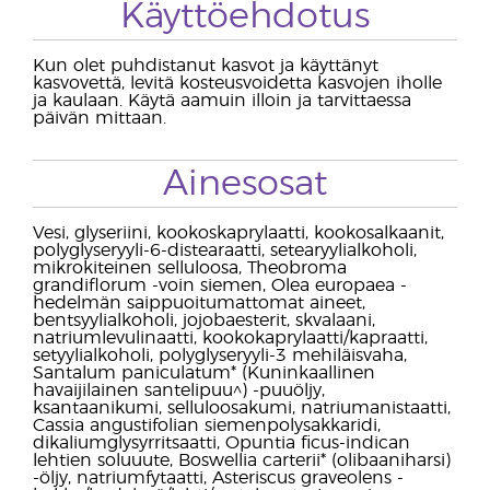
Käyttöehdotus
Kun olet puhdistanut kasvot ja käyttänyt
kasvovettä, levitä kosteusvoidetta kasvojen iholle
ja kaulaan. Käytä aamuin illoin ja tarvittaessa
päivän mittaan.
Ainesosat
Vesi, glyseriini, kookoskaprylaatti, kookosalkaanit,
polyglyseryyli-6-distearaatti, setearyylialkoholi,
mikrokiteinen selluloosa, Theobroma
grandiflorum -voin siemen, Olea europaea -
hedelmän saippuoitumattomat aineet,
bentsyylialkoholi, jojobaesterit, skvalaani,
natriumlevulinaatti, kookokaprylaatti/kapraatti,
setyylialkoholi, polyglyseryyli-3 mehiläisvaha,
Santalum paniculatum* (Kuninkaallinen
havaijilainen santelipuu^) -puuöljy,
ksantaanikumi, selluloosakumi, natriumanistaatti,
Cassia angustifolian siemenpolysakkaridi,
dikaliumglysyrritsaatti, Opuntia ficus-indican
lehtien soluuute, Boswellia carterii* (olibaaniharsi)
-öljy, natriumfytaatti, Asteriscus graveolens -